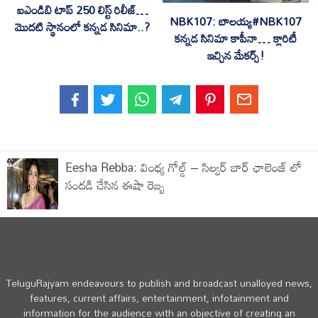
ఐఎండిబి టాప్ 250 లిస్ట్ రిలీజ్…
NBK107: బాలయ్య#NBK107
మొదటి స్థానంలో కన్నడ సినిమా..?
కన్నడ సినిమా కాపీనా… క్లారిటీ
ఇచ్చిన మేకర్స్!
Eesha Rebba: వింధ్య గోల్డ్ – సిల్వర్ బార్ ఛాలెంజ్ లో
సందడి చేసిన ఈషా రెబ్బ
TeluguRajyam endeavours to publish and broadcast unalloyed news,
features, current affairs, entertainment, infotainment and
information for the audience with an objective of creating an