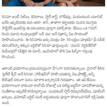
సినిమా అంటే సెట్‌లు, కెమెరాలు, స్టార్‌ కాస్ట్‌, లొకేషన్లు, వందలమంది యూనిట్‌
అనేది ఇప్పటివరకు మన ఊహ. కానీ, తాజాగా కర్ణాటకకు చెందిన ముగ్గురు
సాఫ్ట్‌వేర్ ఇంజినీర్లు ఈ పరంపరను పూర్తిగా మార్చేశారు. కేవలం ఒక గదిలో,
రెండు మూడు కంప్యూటర్లతో ‘లవ్ యు’ అనే చిత్రాన్ని ఏఐ సాయంతో
రూపొందించారు. ఈ సినిమాకు ఖర్చు మొత్తం రూ.10 లక్షలు మాత్రమే! ప్రీ రిలీజ్
ఈవెంట్‌కన్నా తక్కువ బడ్జెట్‌తో సినిమా పూర్తయ్యింది. ‘యు/ఏ’ సర్టిఫికేట్‌తో
థియేటర్లలో రిలీజైన ఈ మూవీ, ఇండియాలో తొలి ఏఐ ఫిల్మ్‌గా గుర్తింపు
పొందింది.
ఇలాంటి ప్రయోగాలు ప్రపంచవ్యాప్తంగా వేగంగా పెరుగుతున్నాయి. చైనాలో తీసిన
‘పైరేట్ క్వీన్’ అనే సినిమా, హాలీవుడ్‌లో రూపొందుతున్న ఏఐ ప్రాజెక్ట్స్‌ అన్నీ
ఔట్‌పుట్ పరంగా మనం చూశాక ఆశ్చర్యానికి గురవుతాం. ఇక ఇవి కేవలం
ప్రయోగాలుగా కాకుండా రాబోయే రోజుల్లో ఒక పటిష్ట ఆప్షన్‌గా మారిపోతాయన్న
సంకేతాలు ఇప్పటికే కనిపిస్తున్నాయి. ఎందుకంటే స్టార్ రెమ్యునరేషన్‌లు, షూటింగ్
ఖర్చులు, ప్రమోషన్‌ బడ్జెట్‌ వంటి అడ్డంకులను పూర్తిగా తొలగించగలిగే శక్తి ఏఐకు
ఉంది.