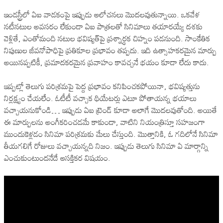
ఇండస్ట్రీలో ఏఐ వాడకంపై ఇప్పుడు ఆలోచనలు మొదలవుతున్నాయి. ఒకవేళ
నటీనటుల అవసరం లేకుండా ఏఐ పాత్రలతో సినిమాలు తయారయ్యే దశకు
వెళ్లితే, ఎంతోమంది నటుల భవిష్యత్‌పై ప్రశ్నార్థక చిహ్నం పడనుంది. సాంకేతిక
నిపుణుల జీవనోపాధిపై ప్రతికూల ప్రభావం తప్పదు. ఇది ఉత్సాహకరమైన మార్పు
అయినప్పటికీ, ప్రమాదకరమైన ప్రవాహం కావచ్చనే భయం కూడా లేదు కాదు.
ఇప్పట్లో తెలుగు పరిశ్రమపై పెద్ద ప్రభావం కనిపించకపోయినా, భవిష్యత్తును
నిర్లక్ష్యం చేయలేం. ఓటీటీ వచ్చాక థియేటర్లు ఎటూ పోతాయన్న భయాలు
వచ్చాయనుకోండి… ఇప్పుడు ఏఐ ట్రెండ్ కూడా అలాగే మొదలవుతోంది. అయితే
ఈ మార్పులను అంగీకరించడమే కాకుండా, వాటిని నియంత్రిస్తూ సహజంగా
ముందుకెళ్లడం సినిమా పరిశ్రమకు మేలు చేస్తుంది. మొత్తానికి, ఓ గదిలోనే సినిమా
తీయగలిగే రోజులు వచ్చాయన్నది నిజం. ఇప్పుడు తెలుగు సినిమా ఏ మార్గాన్ని
ఎంచుకుంటుందనేదే ఆసక్తికర విషయం.