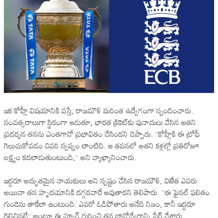
ఇక కోహ్లీ విషయానికి వస్తే, రాజమౌళి మరింత ఉద్వేగంగా స్పందించారు.
సంవత్సరాలుగా స్థిరంగా ఆడుతూ, భారత క్రికెట్‌కు పునాదులు వేసిన అతని
ప్రదర్శన తనను ఎంతగానో ప్రభావితం చేసిందని చెప్పారు. “కోహ్లీకి ఈ ట్రోఫీ
గెలుచుకోవడం చివరి స్వప్నం లాంటిది. ఆ తపనలో అతని కళ్లల్లో ప్రతిరోజూ
లక్ష్యం కదలాడుతుంటుంది,” అని వ్యాఖ్యానించారు.
ఇద్దరూ అద్భుతమైన నాయకులు అని స్పష్టం చేసిన రాజమౌళి, విజేత ఎవరు
అయినా తన హృదయానికి దగ్గరవారే అవుతారని తెలిపారు. “ఈ ఫైనల్ ఫలితం
గుండెను తాకేలా ఉంటుంది. ఎవరో ఓడిపోతారు అనేది నిజం, కానీ ఇద్దరూ
గెలిచినట్లే” అంటూ ఈ మ్యాచ్‌ గురించి తన భావోద్వేగాన్ని షేర్ చేశారు.