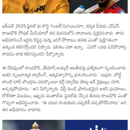
ఐపీఎల్ 2025 ఫైనల్ కు కొద్ది గంటలే మిగిలుండగా, దర్శక ధీరుడు ఎస్ఎస్
రాజమౌళి సోషల్ మీడియాలో తన మనసులోని భావాలను వ్యక్తపరిచారు. తాను
అభిమానించే ఇద్దరు కెప్టెన్ల మధ్య జరిగే పోరాటం తనకు ఎంతో వ్యక్తిగతంగా
ఉత్కంఠ కలిగిస్తోందని చెప్పారు. ఫలితం ఎలా ఉన్నా.. ఎవరో ఒకరు ఓడిపోవాల్సి
రావడం బాధ కలిగిస్తుందని పేర్కొన్నారు.
ఈ నేపథ్యంలో రాజమౌళి, శ్రేయాస్ అయ్యర్‌ ఆటతీరుపై ప్రత్యేకంగా స్పందించారు.
అతని సృజనాత్మక బ్యాటింగ్‌, ఆత్మవిశ్వాసాన్ని ప్రశంసించారు. “బుమ్రా, బౌల్ట్
లాంటి టాప్ బౌలర్లను ఎదుర్కొంటూ థర్డ్ మ్యాన్‌కు షాట్లు ఆడే నైపుణ్యం చూసి
ఆశ్చర్యపోయాను,” అని పేర్కొన్నారు. ఢిల్లీ నుండి ప్రారంభమైన అతని ప్రయాణం,
కోల్‌కతా విజయం, ఇప్పుడు పంజాబ్‌ను ఫైనల్‌కు చేర్చిన తీరును రాజమౌళి ఎంతో
గొప్పగా అభివర్ణించారు. “ఈ యువ నాయకుడు ఎప్పటికీ మర్చిపోలేనివాడు” అని
తన అభిమానం చాటారు.