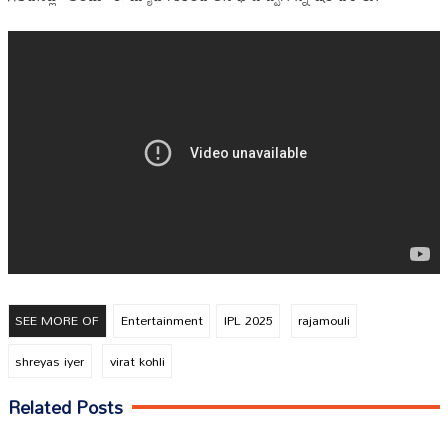
SEE MORE OF
Entertainment
IPL 2025
rajamouli
shreyas iyer
virat kohli
Related Posts