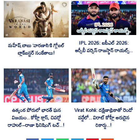
IPL 2026: ఐపీఎల్ 2026:
మహేష్ బాబు ‘వారణాసి’కి గ్లోబల్
ఆర్సీబీ వర్సెస్ రాజస్థాన్ రాయల్స్..
బ్లాక్‌బస్టర్ సంకేతాలు!
ఉత్కంఠ పోరులో భారత్ ఘన
Virat Kohli: దక్షిణాఫ్రికాతో రెండో
విజయం.. కోహ్లీ క్లాస్, చివర్లో
వన్డేలో.. విరాట్ కోహ్లీ అరుదైన
రాహుల్–రాణా ఫినిషింగ్ టచ్..!
రికార్డు..!