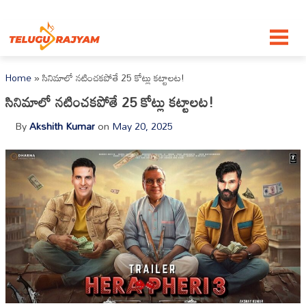
Skip to content
Home
»
సినిమాలో నటించకపోతే 25 కోట్లు కట్టాలట!
సినిమాలో నటించకపోతే 25 కోట్లు కట్టాలట!
By
Akshith Kumar
on
May 20, 2025