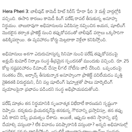
Hera Pheri 3:
బాలీవుడ్ కామెడీ హిట్ సిరీస్ ‘హేరా ఫేరి 3’ మళ్లీ వార్తల్లోకి
వచ్చింది. ఈసారి కారణం కామెడీ కింగ్ పరేష్ రావల్ తీసుకున్న అనూహ్య
నిర్ణయం. బాబురావుగా అభిమానులను ఏడిపిస్తూ నవ్వించిన ఆయన, షూటింగ్
మొదలైన తర్వాత ప్రాజెక్ట్ నుంచి తప్పుకోవడంతో బాలీవుడ్ వర్గాలు ఒక్కసారిగా
ఉలిక్కిపడ్డాయి. ఈ వ్యవహారం కోర్టు మెట్లదాకా వెళ్లేలా కనిపిస్తోంది.
అభిమానులు ఆశగా ఎదురుచూస్తున్న సినిమా నుంచి పరేష్ తప్పుకోవడంపై
అక్షయ్ కుమార్ నిర్మాణ సంస్థ తీవ్రమైన స్పందనతో ముందుకు వచ్చింది. రూ.25
కోట్ల నష్టపరిహారం డిమాండ్ చేస్తూ లీగల్ నోటీసు జారీ చేసింది. ఒప్పందంపై
సంతకం చేసి, అడ్వాన్స్ తీసుకున్నాక అనూహ్యంగా ప్రాజెక్ట్ వదిలేయడం వృత్తి
నైతికతకి విరుద్ధమని, దీని వల్ల షూటింగ్ షెడ్యూళ్లతో పాటు మార్కెటింగ్
వ్యయాలపైనా ప్రభావం పడిందని సంస్థ అభిప్రాయపడుతోంది.
పరేష్ మాత్రం తన నిర్ణయానికి సృజనాత్మక విభేదాలే కారణమని స్పష్టంగా
చెప్పాడు. దర్శకుడు ప్రియదర్శన్‌పై తనకున్న గౌరవాన్ని ప్రస్తావిస్తూ, తన తప్పు
ఏదీ కాదని చెప్పే ప్రయత్నం చేశాడు. అయితే, ఇప్పుడు అతని స్థానాన్ని భర్తీ
చేయాల్సి వస్తుందా? లేక వివాదం పరిష్కారానికి వస్తుందా? అన్నది అభిమానుల్లో
ఆసక్తికర చర్చకు దారితీస్తోంది. ఇప్పటికీ బాబురావు-రాజు-శ్యామ్‌ల ముగ్గురు