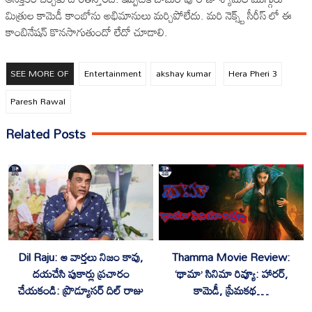
మిత్రుల కామెడీ కాంబోను అభిమానులు మర్చిపోలేదు. మరి నెక్స్ట్ సీరీస్ లో ఈ
కాంబినేషన్ కొనసాగుతుందో లేదో చూడాలి.
SEE MORE OF
Entertainment
akshay kumar
Hera Pheri 3
Paresh Rawal
Related Posts
Dil Raju: ఆ వార్తలు నిజం కావు,
Thamma Movie Review:
దయచేసి పుకార్లు ప్రచారం
‘థామా’ సినిమా రివ్యూ: హారర్,
చేయకండి: ప్రొడ్యూసర్ దిల్ రాజు
కామెడీ, ప్రేమకథ…