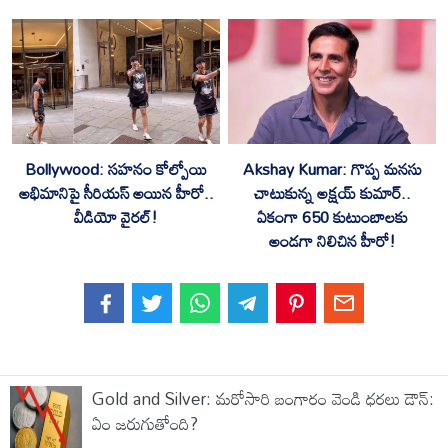
‎Bollywood: సహనం కోల్పోయి
‎Akshay Kumar: గొప్ప మనసు
అభిమానిపై సీరియస్ అయిన హీరో..
చాటుకున్న అక్షయ్ కుమార్..
వీడియో వైరల్!
ఏకంగా 650 కుటుంబాలకు
అండగా నిలిచిన హీరో!
Gold and Silver: మరోసారి బంగారం వెండి ధరలు డౌన్:
ఏం జరుగుతోంది?