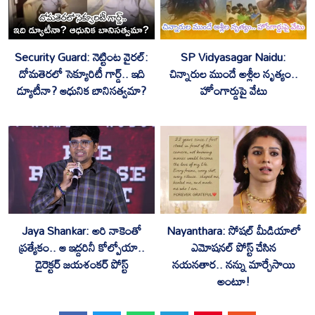
Security Guard: నెట్టింట వైరల్:
SP Vidyasagar Naidu:
దోమతెరలో సెక్యూరిటీ గార్డ్.. ఇది
చిన్నారుల ముందే అశ్లీల నృత్యం..
డ్యూటీనా? ఆధునిక బానిసత్వమా?
హోంగార్డుపై వేటు
Jaya Shankar: అరి నాకెంతో
‎Nayanthara: సోషల్ మీడియాలో
ప్రత్యేకం.. ఆ ఇద్దరినీ కోల్పోయా..
ఎమోషనల్ పోస్ట్ చేసిన
డైరెక్టర్ జయశంకర్ పోస్ట్
నయనతార.. నన్ను మార్చేసాయి
అంటూ!