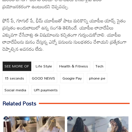
ప్రయోజనకరంగా ఉంటుందని చెప్పవచ్చు.
ఫోన్ పే, గూగుల్ పే, భీమ్ యూపీఐతో పాటు మరికొన్ని యూపీఐ యాప్స్ సైతం
ప్రస్తుతం అందుబాటులో ఉన్న సంగతి తెలిసిందే. యూపీఐ లావాదేవీలు
ఎక్కువగా చేసేవాళ్లు ఈ విషయాలను కచ్చితంగా గుర్తుంచుకోవాలి. యూపీఐ
లావాదేవీలను మనం చేస్తున్న ఎన్నో పనులను సులభతరం చేశాయని ప్రత్యేకంగా
చెప్పాల్సిన అవసరం లేదు.
SEE MORE OF
Life Style
Health & Fitness
Tech
15 seconds
GOOD NEWS
Google Pay
phone pe
Social media
UPI payments
Related Posts