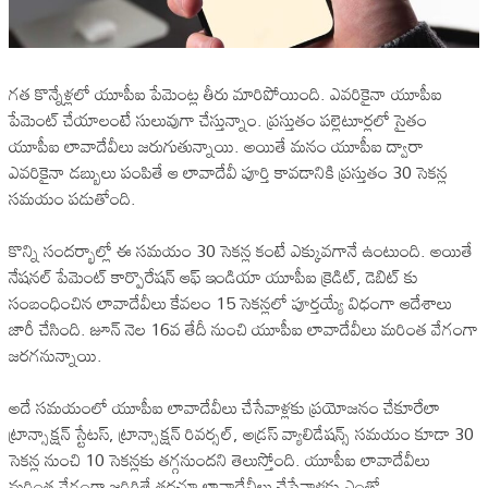
గత కొన్నేళ్లలో యూపీఐ పేమెంట్ల తీరు మారిపోయింది. ఎవరికైనా యూపీఐ
పేమెంట్ చేయాలంటే సులువుగా చేస్తున్నాం. ప్రస్తుతం పల్లెటూర్లలో సైతం
యూపీఐ లావాదేవీలు జరుగుతున్నాయి. అయితే మనం యూపీఐ ద్వారా
ఎవరికైనా డబ్బులు పంపితే ఆ లావాదేవీ పూర్తి కావడానికి ప్రస్తుతం 30 సెకన్ల
సమయం పడుతోంది.
కొన్ని సందర్భాల్లో ఈ సమయం 30 సెకన్ల కంటే ఎక్కువగానే ఉంటుంది. అయితే
నేషనల్ పేమెంట్ కార్పొరేషన్ ఆఫ్ ఇండియా యూపీఐ క్రెడిట్, డెబిట్ కు
సంబంధించిన లావాదేవీలు కేవలం 15 సెకన్లలో పూర్తయ్యే విధంగా ఆదేశాలు
జారీ చేసింది. జూన్ నెల 16వ తేదీ నుంచి యూపీఐ లావాదేవీలు మరింత వేగంగా
జరగనున్నాయి.
అదే సమయంలో యూపీఐ లావాదేవీలు చేసేవాళ్లకు ప్రయోజనం చేకూరేలా
ట్రాన్సాక్షన్ స్టేటస్, ట్రాన్సాక్షన్ రివర్సల్, అడ్రస్ వ్యాలిడేషన్స్ సమయం కూడా 30
సెకన్ల నుంచి 10 సెకన్లకు తగ్గనుందని తెలుస్తోంది. యూపీఐ లావాదేవీలు
మరింత వేగంగా జరిగితే తరచూ లావాదేవీలు చేసేవాళ్లకు ఎంతో