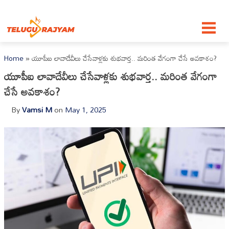
Skip to content
Home
»
యూపీఐ లావాదేవీలు చేసేవాళ్లకు శుభవార్త.. మరింత వేగంగా చేసే అవకాశం?
యూపీఐ లావాదేవీలు చేసేవాళ్లకు శుభవార్త.. మరింత వేగంగా
చేసే అవకాశం?
By
Vamsi M
on
May 1, 2025