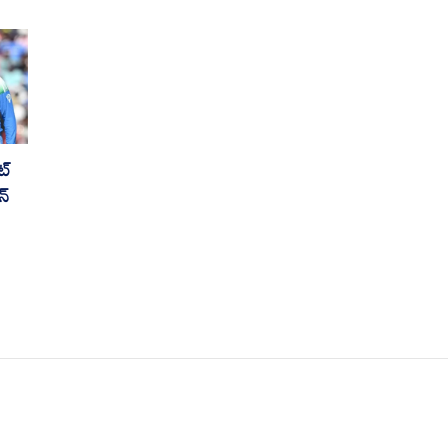
ట్
న్