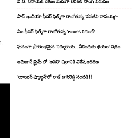
వి.వి. వినాయక్ చేతుల మీదుగా లిరికల్ సాంగ్ విడుదల
పాన్ ఇండియా ఫీచర్ ఫిల్మ్‌గా రాబోతున్న ‘వనజీవి రామయ్య’-
ఏఐ ఫీచర్ ఫిల్మ్‌గా రాబోతున్న ‘అంబ’s రివెంజ్’
ి.
ఘనంగా ప్రారంభమైన ‘నిమ్మకాయ.. నీకెందుకు భయం’ చిత్రం
అమెజాన్ ప్రైమ్ లో ‘అనలి’ చిత్రానికి విశేష ఆదరణ
‘లూయిస్ వ్యూట్టన్’లో రాజ్ దాసిరెడ్డి సందడి!!