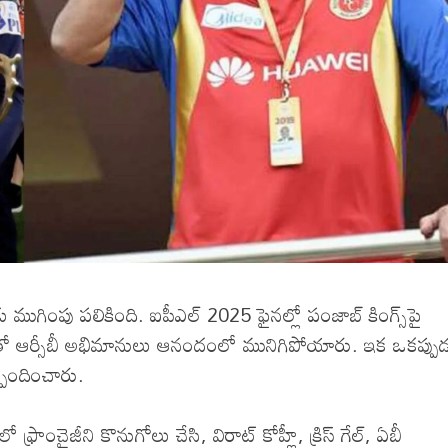
 ముగింపు పలికింది. ఐపీఎల్ 2025 ఫైనల్లో పంజాబ్ కింగ్స్‌పై
యంతో ఆర్సీబీ అభిమానులు ఆనందంలో మునిగిపోయారు. ఇక ఒకప్పుడ
్పందించారు.
రాంచైజీని కొనుగోలు చేసి, విరాట్ కోహ్లీ, క్రిస్ గేల్, ఏబీ