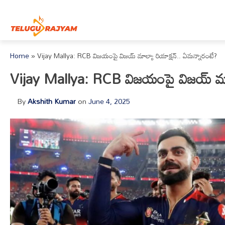
Skip to content
Home
»
Vijay Mallya: RCB విజయంపై విజయ్ మాల్యా రియాక్షన్.. ఏమన్నారంటే?
Vijay Mallya: RCB విజయంపై విజయ్ మాల్
By
Akshith Kumar
on
June 4, 2025