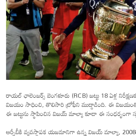
రాయల్ ఛాలెంజర్స్ బెంగళూరు (RCB) జట్టు 18 ఏళ్ల నిరీక్షణకు
విజయం సాధించి, తొలిసారి ట్రోఫీని ముద్దాడింది. ఈ విజ
ఈ జట్టును స్థాపించిన విజయ్ మాల్యా కూడా ఈ సంధర్భంగా స
ఆర్సీబీకి వ్యవస్థాపక యజమానిగా ఉన్న విజయ్ మాల్యా, 2008లో ఫ్