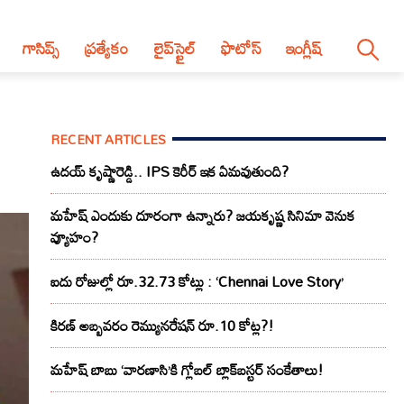
గాసిప్స్
ప్రత్యేకం
లైప్‌స్టైల్‌
ఫొటోస్
ఇంగ్లీష్
RECENT ARTICLES
ఉదయ్ కృష్ణారెడ్డి.. IPS కెరీర్ ఇక ఏమవుతుంది?
మహేష్ ఎందుకు దూరంగా ఉన్నారు? జయకృష్ణ సినిమా వెనుక
వ్యూహం?
ఐదు రోజుల్లో రూ.32.73 కోట్లు : ‘Chennai Love Story’
కిరణ్ అబ్బవరం రెమ్యునరేషన్ రూ.10 కోట్ల?!
మహేష్ బాబు ‘వారణాసి’కి గ్లోబల్ బ్లాక్‌బస్టర్ సంకేతాలు!