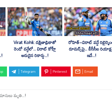
Virat Kohli: దక్షిణాఫ్రికాతో
రోహిత్–విరాట్ వన్డే రిటైర్మెం
రెండో వన్డేలో.. విరాట్ కోహ్లీ
రూమర్స్‌పై.. బీసీసీఐ రియాక్ష
.!
అరుదైన రికార్డు..!
ఇదే..!
pp
Telegram
Pinterest
Email
అభిమానులు మృతి..!