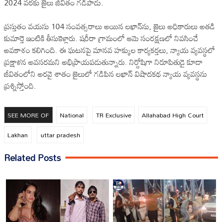
2024 వరకు జైలు జీవితం గడిపాడు.
ప్రస్తుతం వయసు 104 సంవత్సరాలు అయిన లఖాన్‌ను, జైలు అధికారులు అతడి
కుమార్తె ఇంటికి తీసుకెళ్లారు. షరీరా గ్రామంలో ఆమె సంరక్షణలో నివసించే
అవకాశం కలిగింది. ఈ ఘటనపై మానవ హక్కుల కార్యకర్తలు, న్యాయ వ్యవస్థలో
ప్రక్షాళన అవసరమని అభిప్రాయపడుతున్నారు. నిర్దోషిగా నిరూపితుడై కూడా
జీవితంలోని అరవై శాతం జైలులో గడిపిన లఖాన్‌ విషాదకథ న్యాయ వ్యవస్థను
ప్రశ్నిస్తోంది.
SEE MORE OF
National
TR Exclusive
Allahabad High Court
Lakhan
uttar pradesh
Related Posts