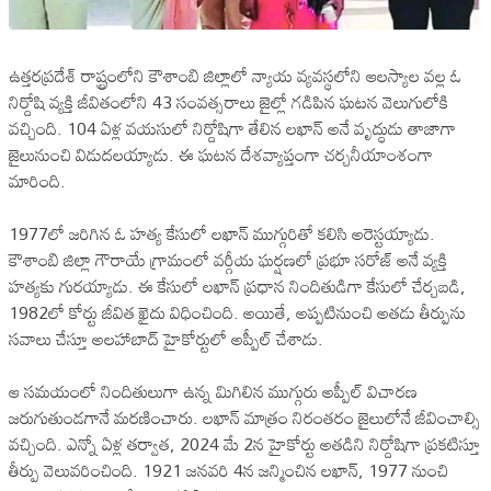
ఉత్తరప్రదేశ్‌ రాష్ట్రంలోని కౌశాంబి జిల్లాలో న్యాయ వ్యవస్థలోని ఆలస్యాల వల్ల ఓ
నిర్దోషి వ్యక్తి జీవితంలోని 43 సంవత్సరాలు జైల్లో గడిపిన ఘటన వెలుగులోకి
వచ్చింది. 104 ఏళ్ల వయసులో నిర్దోషిగా తేలిన లఖాన్‌ అనే వృద్ధుడు తాజాగా
జైలునుంచి విడుదలయ్యాడు. ఈ ఘటన దేశవ్యాప్తంగా చర్చనీయాంశంగా
మారింది.
1977లో జరిగిన ఓ హత్య కేసులో లఖాన్‌ ముగ్గురితో కలిసి అరెస్టయ్యాడు.
కౌశాంబి జిల్లా గౌరాయే గ్రామంలో వర్గీయ ఘర్షణలో ప్రభూ సరోజ్ అనే వ్యక్తి
హత్యకు గురయ్యాడు. ఈ కేసులో లఖాన్‌ ప్రధాన నిందితుడిగా కేసులో చేర్చబడి,
1982లో కోర్టు జీవిత ఖైదు విధించింది. అయితే, అప్పటినుంచి అతడు తీర్పును
సవాలు చేస్తూ అలహాబాద్ హైకోర్టులో అప్పీల్ చేశాడు.
ఆ సమయంలో నిందితులుగా ఉన్న మిగిలిన ముగ్గురు అప్పీల్ విచారణ
జరుగుతుండగానే మరణించారు. లఖాన్‌ మాత్రం నిరంతరం జైలులోనే జీవించాల్సి
వచ్చింది. ఎన్నో ఏళ్ల తర్వాత, 2024 మే 2న హైకోర్టు అతడిని నిర్దోషిగా ప్రకటిస్తూ
తీర్పు వెలువరించింది. 1921 జనవరి 4న జన్మించిన లఖాన్‌, 1977 నుంచి