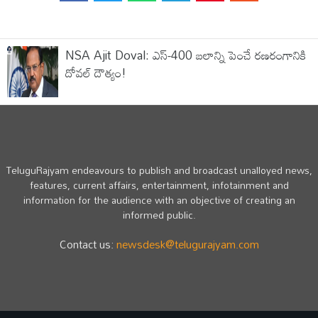
NSA Ajit Doval: ఎస్-400 బలాన్ని పెంచే రణరంగానికి
దోవల్ దౌత్యం!
TeluguRajyam endeavours to publish and broadcast unalloyed news,
features, current affairs, entertainment, infotainment and
information for the audience with an objective of creating an
informed public.
Contact us:
newsdesk@telugurajyam.com