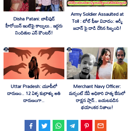
Army Soldier Assaulted at
‎Disha Patani: బాలీవుడ్
Toll : టోల్ ఫీజు వివాదం: ఆర్మీ
హీరోయిన్ ఇంటిపై కాల్పులు.. ఇద్దరు
జవాన్‌ పై దాడి చేసిన సిబ్బంది!
నిందితుల ఎన్ కౌంటర్!
Uttar Pradesh: యూపీలో
Merchant Navy Officer:
దారుణం.. 12 ఏళ్ళ కుర్రాళ్ళు అతి
మర్చంట్ నేవీ అధికారి హత్య కేసులో
దారుణంగా..
రాక్షస ప్లాన్.. బయటపడిన
భయాంకర నిజాలు!