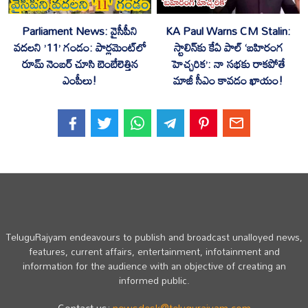
Parliament News: వైసీపీని
KA Paul Warns CM Stalin:
వదలని ’11’ గండం: పార్లమెంట్‌లో
స్టాలిన్‌కు కేఏ పాల్ ‘బహిరంగ
రూమ్ నెంబర్ చూసి బెంబేలెత్తిన
హెచ్చరిక’: నా సభకు రాకపోతే
ఎంపీలు!
మాజీ సీఎం కావడం ఖాయం!
TeluguRajyam endeavours to publish and broadcast unalloyed news,
features, current affairs, entertainment, infotainment and
information for the audience with an objective of creating an
informed public.