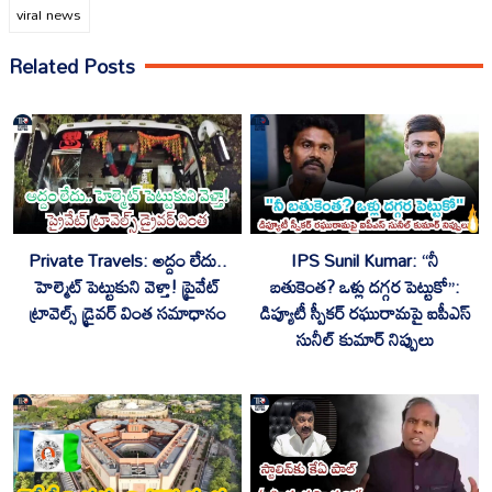
viral news
Related Posts
Private Travels: అద్దం లేదు..
IPS Sunil Kumar: “నీ
హెల్మెట్ పెట్టుకుని వెళ్తా! ప్రైవేట్
బతుకెంత? ఒళ్లు దగ్గర పెట్టుకో”:
ట్రావెల్స్ డ్రైవర్ వింత సమాధానం
డిప్యూటీ స్పీకర్ రఘురామపై ఐపీఎస్
సునీల్ కుమార్ నిప్పులు