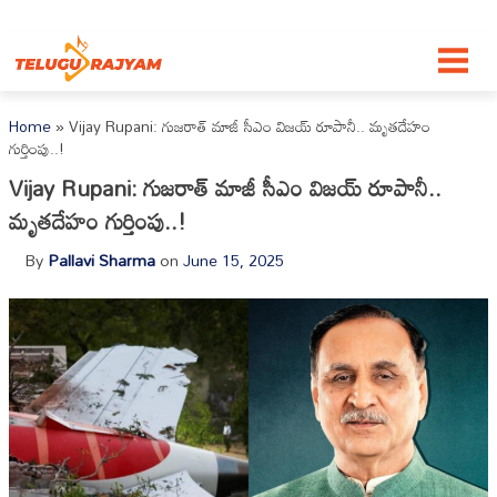
Skip to content
Home
»
Vijay Rupani: గుజరాత్ మాజీ సీఎం విజయ్ రూపానీ.. మృతదేహం
గుర్తింపు..!
Vijay Rupani: గుజరాత్ మాజీ సీఎం విజయ్ రూపానీ..
మృతదేహం గుర్తింపు..!
By
Pallavi Sharma
on
June 15, 2025