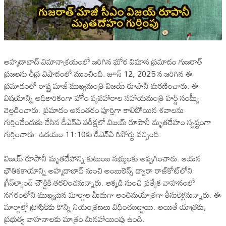
అహ్మదాబాద్ విమానాశ్రయంలో జరిగిన ఘోర విమాన ప్రమాదం గుజరాత్
ప్రజలను తీవ్ర విషాదంలో ముంచింది. జూన్ 12, 2025 న జరిగిన ఈ
ప్రమాదంలో రాష్ట్ర మాజీ ముఖ్యమంత్రి విజయ్ రూపానీ మరణించారు. ఈ
విషయాన్ని అధికారికంగా హోం వ్యవహారాల సహాయమంత్రి హర్ష్ సంఘ్వీ
వెల్లడించారు. ప్రమాదం అనంతరం పూర్తిగా కాలిపోయిన శవాలను
గుర్తించేందుకు చేసిన డీఎన్‌ఏ పరీక్షలో విజయ్ రూపానీ మృతదేహం స్పష్టంగా
గుర్తించారు. ఉదయం 11:10కు డీఎన్‌ఏ రిపోర్టు వచ్చింది.
విజయ్ రూపానీ మృతదేహాన్ని కుటుంబ సభ్యులకు అప్పగించారు. ఆయన
భౌతికకాయాన్ని అహ్మదాబాద్ నుంచి అంబులెన్స్ ద్వారా రాజ్‌కోట్‌లోని
గ్రీన్‌ల్యాండ్ చౌక్డికి తరలించనున్నారు. అక్కడి నుంచి ప్రత్యేక వాహనంలో
నగరంలోని ముఖ్యమైన మార్గాల మీదుగా అంతిమయాత్రగా తీసుకెళ్లనున్నారు. ఈ
మార్గాల్లో ట్రాఫిక్‌కు కొన్ని నియంత్రణలు విధించబడ్డాయి. అయితే యాత్రకు,
ప్రభుత్వ వాహనాలకు మాత్రం మినహాయింపు ఉంది.