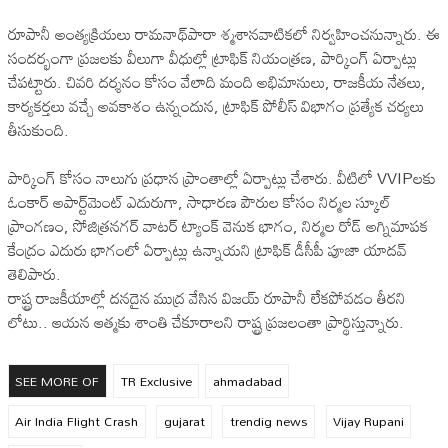
రూపానీ అంత్యక్రియలు రామనాథ్‌పారా శ్మశానవాటికలో నిర్వహించనున్నారు. ఈ
సందర్భంగా ప్రజలకు వీలుగా వీధుల్లో ట్రాఫిక్ నియంత్రణ, పార్కింగ్ ఏర్పాట్లు
చేపట్టారు. చివరి దర్శనం కోసం వేలాది మంది అభిమానులు, రాజకీయ నేతలు,
కార్యకర్తలు వచ్చే అవకాశం ఉన్నందున, ట్రాఫిక్ పోలీస్ విభాగం ప్రత్యేక చర్యలు
తీసుకుంది.
పార్కింగ్ కోసం నాలుగు ప్రధాన ప్రాంతాల్లో ఏర్పాట్లు చేశారు. వీటిలో VVIPలకు
ఓంకార్ అపార్ట్‌మెంట్ ఎదురుగా, సాధారణ పౌరుల కోసం నిర్మల స్కూల్
ప్రాంగణం, సోజిత్రనగర్ వాటర్ ట్యాంక్ వెనుక భాగం, నిర్మల రోడ్ అగ్నిమాపక
కేంద్రం ఎదురు భాగంలో ఏర్పాట్లు ఉన్నాయని ట్రాఫిక్ డీసీపీ పూజా యాదవ్
తెలిపారు.
రాష్ట్ర రాజకీయాల్లో దనదైన ముద్ర వేసిన విజయ్ రూపానీ లేకపోవడం తీరని
లోటు.. ఆయన ఆత్మకు శాంతి చేకూరాలని రాష్ట్ర ప్రజలంతా ప్రార్థిస్తున్నారు.
SEE MORE OF
TR Exclusive
ahmadabad
Air India Flight Crash
gujarat
trendig news
Vijay Rupani