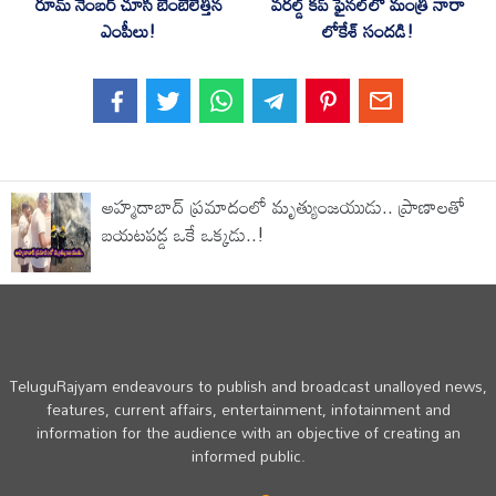
రూమ్ నెంబర్ చూసి బెంబేలెత్తిన
వరల్డ్ కప్ ఫైనల్‌లో మంత్రి నారా
ఎంపీలు!
లోకేశ్ సందడి!
అహ్మదాబాద్ ప్రమాదంలో మృత్యుంజయుడు.. ప్రాణాలతో
బయటపడ్డ ఒకే ఒక్కడు..!
TeluguRajyam endeavours to publish and broadcast unalloyed news,
features, current affairs, entertainment, infotainment and
information for the audience with an objective of creating an
informed public.