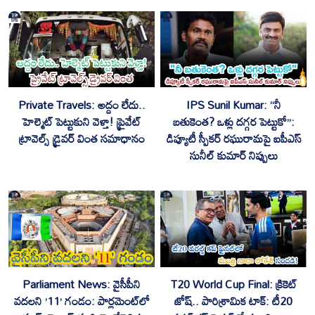
Private Travels: అద్దం లేదు..
IPS Sunil Kumar: “నీ
హెల్మెట్ పెట్టుకుని వెళ్తా! ప్రైవేట్
బతుకెంత? ఒళ్లు దగ్గర పెట్టుకో”:
ట్రావెల్స్ డ్రైవర్ వింత సమాధానం
డిప్యూటీ స్పీకర్ రఘురామపై ఐపీఎస్
సునీల్ కుమార్ నిప్పులు
Parliament News: వైసీపీని
T20 World Cup Final: క్రికెట్
వదలని ’11’ గండం: పార్లమెంట్‌లో
జోష్.. పారిశ్రామిక టాక్: టీ20