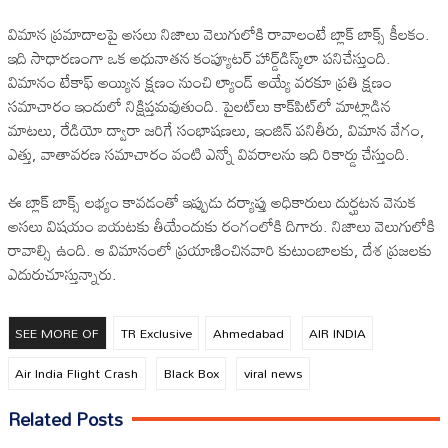
విమాన ప్రమాదాలపై అసలు నిజాలు వెలుగులోకి రావాలంటే బ్లాక్ బాక్స్‌ కీలకం.
ఇది సాధారణంగా ఒక అధునాతన కంప్యూటర్ హార్డ్‌డిస్క్‌లా పనిచేస్తుంది.
విమానం టేకాఫ్‌ అయ్యిన క్షణం నుంచి ల్యాండ్ అయ్యే వరకూ ప్రతి క్షణం
సమాచారం ఇందులో నిక్షిప్తమవుతుంది. పైలట్‌లు కాక్‌పిట్‌లో మాట్లాడిన
మాటలు, రేడియో ద్వారా జరిగే సంభాషణలు, ఇంజిన్ పనితీరు, విమాన వేగం,
ఎత్తు, వాతావరణ సమాచారం వంటి ఎన్నో వివరాలను ఇది రికార్డు చేస్తుంది.
ఈ బ్లాక్ బాక్స్‌ లభ్యం కావడంతో ఇప్పుడు దర్యాప్తు అధికారులు దుర్ఘటన వెనుక
అసలు విషయం బయటకు తీయేందుకు రంగంలోకి దిగారు. నిజాలు వెలుగులోకి
రావాల్సి ఉంది. ఆ విమానంలో ప్రయాణించినవారి కుటుంబాలకు, దేశ ప్రజలకు
ఎదురుచూస్తున్నారు.
SEE MORE OF
TR Exclusive
Ahmedabad
AIR INDIA
Air India Flight Crash
Black Box
viral news
Related Posts