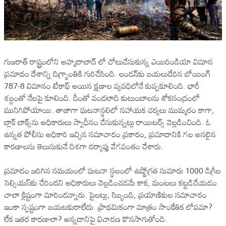
గుజరాత్ రాష్ట్రంలోని అహ్మదాబాద్‌ లో చోటుచేసుకున్న ఎయిరిండియా విమాన
ప్రమాదం దేశాన్ని దిగ్భ్రాంతికి గురిచేసింది. లండన్‌కు బయలుదేరిన బోయింగ్
787-8 విమానం టేకాఫ్ అయిన క్షణాల వ్యవధిలోనే కుప్పకూలింది. భారీ
శబ్దంతో నేలపై కూలింది. దీంతో వందలాది కుటుంబాలను శోకసంద్రంలో
మునిగిపోయాయి. తాజాగా ఘటనాస్థలిలో సహాయక చర్యలు ముమ్మరం కాగా,
బ్లాక్ బాక్స్‌ను అధికారులు స్వాధీనం చేసుకున్నట్లు రాయిటర్స్‌ వెల్లడించింది. ఓ
ఉన్నత పోలీసు అధికారి ఇచ్చిన సమాచారం ప్రకారం, ప్రమాదానికి గల అసలైన
కారణాలను తెలుసుకునే దిశగా దర్యాప్తు వేగవంతం చేశారు.
ప్రమాదం జరిగిన సమయంలో ఘటనా స్థలంలో ఉష్ణోగ్రత సుమారు 1000 డిగ్రీల
సెల్సియస్‌కు చేరిందని అధికారులు వెల్లడించడమే కాక, మంటలు కట్టడిచేయడం
చాలా క్లిష్టంగా మారిందన్నారు. పైలట్లు, సిబ్బంది, ప్రయాణికుల సమాచారం
ఇంకా స్పష్టంగా బయటకురాలేదు. ప్రాథమికంగా మాత్రం సాంకేతిక లోపమా?
లేక ఇతర కారణాలా? అన్నదానిపై విచారణ కొనసాగుతోంది.