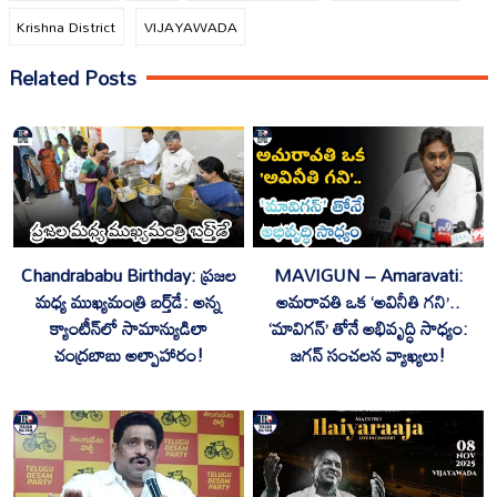
Krishna District
VIJAYAWADA
Related Posts
Chandrababu Birthday: ప్రజల
MAVIGUN – Amaravati:
మధ్య ముఖ్యమంత్రి బర్త్‌డే: అన్న
అమరావతి ఒక ‘అవినీతి గని’..
క్యాంటీన్‌లో సామాన్యుడిలా
‘మావిగన్’ తోనే అభివృద్ధి సాధ్యం:
చంద్రబాబు అల్పాహారం!
జగన్ సంచలన వ్యాఖ్యలు!