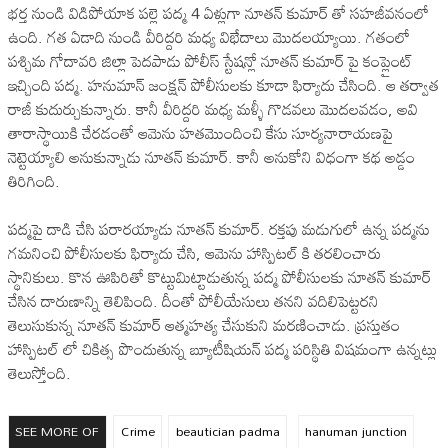
భర్త నుండి విడిపోయాక పల్లె పద్మ 4 ఏళ్లుగా నూతన్ కుమార్ తో సహజీవనంలో
ఉంది. గత ఏడాది నుండి వీరిద్దరి మధ్య విభేదాలు మొదలయ్యాయి. గతంలో
పశ్చిమ గోదావరి జిల్లా పెదపాడు పోలీస్ స్టేషన్లో నూతన్ కుమార్ పై కంప్లైంట్
ఇచ్చింది పద్మ. హనుమాన్ జంక్షన్ పోలీసులకు కూడా ఫిర్యాదు చేసింది. ఆ తర్వాత
రాజీ కుదుర్చుకున్నారు. కానీ వీరిద్దరి మధ్య మళ్ళీ గొడవలు మొదలవడం, అవి
తారాస్థాయికి చేరడంతో ఆమెను హతమొందించి కేసు సూర్యనారాయణపై
నెట్టెయ్యాలి అనుకున్నాడు నూతన్ కుమార్. కానీ అనుకోని విధంగా కథ అడ్డం
తిరిగింది.
పద్మపై దాడి చేసి పరారయ్యాడు నూతన్ కుమార్. రక్తపు మడుగులో ఉన్న పద్మను
గమనించి పోలీసులకు ఫిర్యాదు చేసి, ఆమెను హాస్పిటల్ కి తరలించారు
స్థానికులు. కొన ఊపిరితో కొట్టుమిట్టాడుతున్న పద్మ పోలీసులకు నూతన్ కుమార్
చేసిన దారుణాన్ని తెలిపింది. దీంతో పోలీయేసులు తనని వదిలిపెట్టరని
తెలుసుకున్న నూతన్ కుమార్ ఆత్మహత్య చేసుకుని మరణించాడు. ప్రస్తుతం
హాస్పిటల్ లో చికిత్స పొందుతున్న బ్యూటీషియన్ పద్మ పరిస్థితి విషమంగా ఉన్నట్లు
తెలుస్తోంది.
SEE MORE OF
Crime
beautician padma
hanuman junction