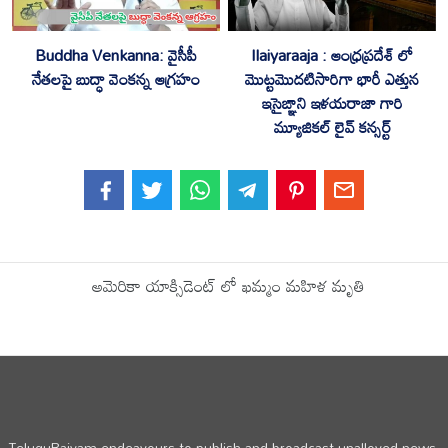
Buddha Venkanna: వైసీపీ
Ilaiyaraaja : ఆంధ్రప్రదేశ్ లో
నేతలపై బుద్ధా వెంకన్న ఆగ్రహం
మొట్టమొదటిసారిగా భారీ ఎత్తున
ఇసైఙ్ఞాని ఇళయరాజా గారి
మ్యూజికల్ లైవ్ కన్సర్ట్
అమెరికా యాక్సిడెంట్ లో ఖమ్మం మహిళ మృతి
TeluguRajyam endeavours to publish and broadcast unalloyed news,