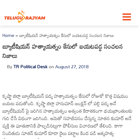
Skip to content
Home
»
బ్యూటీషియన్ హత్యాయత్నం కేసులో బయటపడ్డ సంచలన నిజాలు
బ్యూటీషియన్ హత్యాయత్నం కేసులో బయటపడ్డ సంచలన
నిజాలు
By
TR Political Desk
on
August 27, 2018
కృష్ణా జిల్లా బ్యూటీషియన్ పద్మ హత్యాయత్నం కేసులో రోజుకో కొత్త విషయం
బయట పడుతోంది. కృష్ణా జిల్లా హనుమాన్ జంక్షన్ లో పల్లె పద్మ అనే
బ్యూటీషియన్ పై జరిగిన హత్యాయత్నం అత్యంత కిరాతకంగా భయబ్రాంతులకు
గురి చేసే విధంగా జరిగింది. ఆమెతో సహజీవనం చేస్తున్న నూతన కుమార్ అనే
వ్యక్తి ఈ ఘాతుకానికి పాల్పడినట్లుగా పోలీసుల విచారణలో తేలింది. కాగా
నిందితుడు నూతన్ కుమార్ కూడా రైలు పట్టాల కింద పడి ఆత్మహత్య