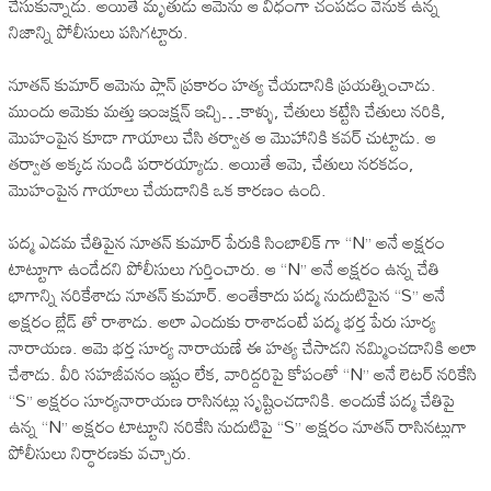
చేసుకున్నాడు. అయితే మృతుడు ఆమెను ఆ విధంగా చంపడం వెనుక ఉన్న
నిజాన్ని పోలీసులు పసిగట్టారు.
నూతన్ కుమార్ ఆమెను ప్లాన్ ప్రకారం హత్య చేయడానికి ప్రయత్నించాడు.
ముందు ఆమెకు మత్తు ఇంజక్షన్ ఇచ్చి…కాళ్ళు, చేతులు కట్టేసి చేతులు నరికి,
మొహంపైన కూడా గాయాలు చేసి తర్వాత ఆ మొహానికి కవర్ చుట్టాడు. ఆ
తర్వాత అక్కడ నుండి పరారయ్యాడు. అయితే ఆమె, చేతులు నరకడం,
మొహంపైన గాయాలు చేయడానికి ఒక కారణం ఉంది.
పద్మ ఎడమ చేతిపైన నూతన్ కుమార్ పేరుకి సింబాలిక్ గా “N” అనే అక్షరం
టాట్టూగా ఉండేదని పోలీసులు గుర్తించారు. ఆ “N” అనే అక్షరం ఉన్న చేతి
భాగాన్ని నరికేశాడు నూతన్ కుమార్. అంతేకాదు పద్మ నుదుటిపైన “S” అనే
అక్షరం బ్లేడ్ తో రాశాడు. అలా ఎందుకు రాశాడంటే పద్మ భర్త పేరు సూర్య
నారాయణ. ఆమె భర్త సూర్య నారాయణే ఈ హత్య చేసాడని నమ్మించడానికి అలా
చేశాడు. వీరి సహజీవనం ఇష్టం లేక, వారిద్దరిపై కోపంతో “N” అనే లెటర్ నరికేసి
“S” అక్షరం సూర్యనారాయణ రాసినట్లు సృష్టించడానికి. అందుకే పద్మ చేతిపై
ఉన్న “N” అక్షరం టాట్టూని నరికేసి నుదుటిపై “S” అక్షరం నూతన్ రాసినట్లుగా
పోలీసులు నిర్ధారణకు వచ్చారు.