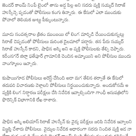
జెండర్ కాలమ్ నింపే టైంలో తాను అడ్డ పిల్ల అని సదరు వ్యక్తి సయ్యద్ సిరాజ్
హుస్సేన్చె ప్పడంతో పోలీసులు కంగు తిన్నారు. ఈ కేసులో ఎలా ముందుకు
పోవాలో తెలియక జుట్టు పీక్కుంటున్నారు.
మూడు సంవత్సరాల క్రితం ముంబయి లో లింగ మార్పిడి చేయించుకున్నట్లు
సిరాజ్ చెప్పడంతో పోలీసులు మరింత డైలమాలో పడ్డారు. తన పేరు సయ్యద్
సిరాజ్ హుస్సేన్ కాదని, షాభిన అస్మి అని ఆ వ్యక్తి పోలీసులకు తేల్చి చెప్పారు.
కరీంనగర్ జిల్లా ఫతేపూర్ గ్రామానికి చెందిన అమ్మాయిని అని పోలీసుల ముందు
వాంగ్మూలం ఇచ్చారు.
కుషాయిగూడ పోలీసులు అరెస్ట్ చేసింది అడా మగ తేలిన తర్వాతే ఈ కేసులో
తదుపరి విచారణకు వెళ్లాలని పోలీసులు నిర్ణయించుకున్నారు. అందుకోసమే ఆ
వ్యక్తికి లింగ నిర్ధారణ పరీక్షలు చేసి నివేదిక ఇవ్వాల్సిందిగా గాంధీ ఆసుపత్రిలోని
ఫొరెన్సిక్ విభాగానికి లేఖ రాశారు.
షాభిన అస్మి అలియాస్ సిరాజ్ హుస్సేన్ కు వైద్య పరీక్షలు జరిపి నివేదిక ఇవ్వాలని
విజ్ఞప్తి చేశారు పోలీసులు. వైద్యుల నివేదిక ఆధారంగా సదరు నిందిత వ్యక్తి ఆడ నా