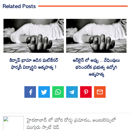
Related Posts
కిడ్నాప్ డ్రామా ఆడిన ఘట్‌కేసర్‌
ఆన్‌లైన్‌ లో అప్పు .. వేధింపులు
ఫార్మసీ విద్యార్థిని ఆత్మహత్య !
భరించలేక ప్రభుత్వ ఉద్యోగి
ఆత్మహత్య
హైదరాబాద్ లో ఘోర రోడ్డు ప్రమాదం, అంబులెన్సులో
ముగ్గురు స్పాట్ డెడ్