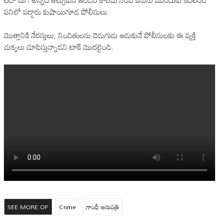
లేదా మగ అన్నది తేల్చుకుని జెండర్ కాలమ్ నింపి కేసును ముందుకు కదిలించే
పనిలో పడ్డారు కుషాయిగూడ పోలీసులు.
మొత్తానికి నేరస్తులు, నిందితులను చెడుగుడు ఆడుకునే పోలీసులకు ఈ వ్యక్తి
చుక్కలు చూపిస్తున్నాడని టాక్ మొదలైంది.
SEE MORE OF
Crime
గాంధీ ఆసుపత్రి