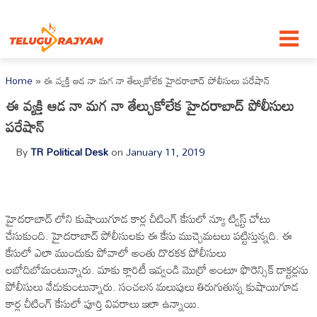
Skip to content
Home
»
ఈ వ్యక్తి ఆడ నా మగ నా తేల్చుకోలేక హైదరాబాద్ పోలీసులు పరేషాన్
ఈ వ్యక్తి ఆడ నా మగ నా తేల్చుకోలేక హైదరాబాద్ పోలీసులు
పరేషాన్
By
TR Political Desk
on
January 11, 2019
హైదరాబాద్ లోని కుషాయిగూడ కార్ల చీటింగ్ కేసులో న్యూ ట్విస్ట్ చోటు
చేసుకుంది. హైదరాబాద్ పోలీసులకు ఈ కేసు ముచ్చెమటలు పట్టిస్తున్నది. ఈ
కేసులో ఎలా ముందుకు పోవాలో అంతు దొరకక పోలీసులు
లబోదిబోమంటున్నారు. మాకు క్లారిటీ ఇవ్వండి మొర్రో అంటూ ఫొరెన్సిక్ డాక్టర్లను
పోలీసులు వేడుకుంటున్నారు. సంచలన మలుపులు తిరుగుతున్న కుషాయిగూడ
కార్ల చీటింగ్ కేసులో పూర్తి వివరాలు ఇలా ఉన్నాయి.