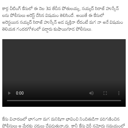
కార్ల చీటింగ్ కేసులో ఈ నెల 3వ తేదీన పోతులయ్య, సయ్యద్ సిరాజ్ హుస్సేన్
లను పోలీసులు అరెస్ట్ చేసిన విషయం తెలిసిందే. అయితే ఈ కేసులో
అరెస్టయిన సయ్యద్ సిరాజ్ హుస్సేన్ అడ వ్యక్తినా లేదంటే మగ నా అనే విషయం
తెలియక గందరగోళంలో పడ్డారు కుషాయిగూడ పోలీసులు.
కేసు విచారణలో భాగంగా మగ మనిషిగా భావించి నిందితుడిగా పరిగణించిన
పోలీసులు ఆ మేరకు చర్యలు చేపడుతున్నారు. కానీ కేసు డైరీ నమోదు సమయంలో