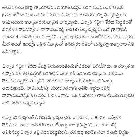
అనంతపురం జిల్లా హిందూపురం నియోజకవర్గం పరిగి మండలంలోని ఒక
గ్రామంలో దారుణం చోటు చేసుకుంది. మనవరాలి వయసున్న చిన్నారిపై ఒక
కామాంధుడు అత్యాచారయత్నానికి పాల్పడ్డాడు. చిన్నారి గట్టిగా కేకలు పెట్టడంతో
వదిలేసి పరారయ్యాడు. నారాయణరెడ్డి అనే 65 ఏళ్ళ వృద్ధుడు అదే గ్రామానికి
చెందిన 4 సంవత్సరాల చిన్నారిని చాక్లెట్‌ ఇస్తానంటూ ఇంట్లోకి పిలిచాడు. చాక్లెట్‌
మీద ఆశతో ఇంట్లోకి వెళ్లిన చిన్నారితో అసభ్యకర రీతిలో ప్రవర్తిస్తూ అత్యాచారానికి
ఒడిగట్టాడు.
చిన్నారి గట్టిగా కేకలు వేస్తూ ఏడుపులంకించుకోవడంతో వదిలేసాడు. ఆ తర్వాత ఆ
చిన్నారి తన తల్లి దగ్గరికి పరిగెత్తుకుంటూ వెళ్లి జరిగింది చెప్పింది. విషయం
తెలుసుకున్నతల్లి చిన్నారిని పరిశీలించి అత్యాచారయత్నం జరిగినట్టు
తెలుసుకుంది. ఈ విషయాన్నీ మరొక మహిళకి తెలిపి, ఇద్దరు కలిసి
నారాయణరెడ్డిపై తిట్ల వర్షం కురిపించారు. ఇక నిందితుడు తాను చేసింది తప్పేనని
వారి ఎదుట ఒప్పుకున్నాడు.
చిన్నారిని హాస్పిటల్ కి తీసుకెళ్లి వైద్యం చేయించామని, 500 రూ. ఇస్తానని
తెలిపాడు. ఇంకా అవసరం అయితే ఖర్చంతా భరిస్తానని నారాయణరెడ్డి
తెలిపినట్టు చిన్నారి తల్లి మొరపెట్టుకుంది. తన భర్త ఇంటికి వచ్చాక తమ బిడ్డకు