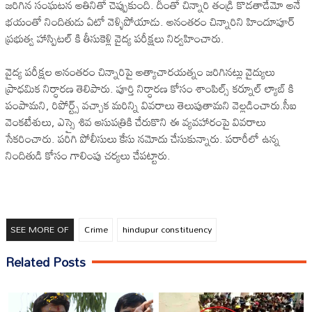
జరిగిన సంఘటన అతినితో చెప్పుకుంది. దీంతో చిన్నారి తండ్రి కొడతాడేమో అనే
భయంతో నిందితుడు ఏటో వెళ్ళిపోయాడు. అనంతరం చిన్నారిని హిందూపూర్
ప్రభుత్వ హాస్పిటల్ కి తీసుకెళ్లి వైద్య పరీక్షలు నిర్వహించారు.
వైద్య పరీక్షల అనంతరం చిన్నారిపై అత్యాచారయత్నం జరిగినట్లు వైద్యులు
ప్రాధమిక నిర్ధారణ తెలిపారు. పూర్తి నిర్ధారణ కోసం శాంపిల్స్ కర్నూల్ ల్యాబ్ కి
పంపామని, రిపోర్ట్స్ వచ్చాక మరిన్ని వివరాలు తెలుపుతామని వెల్లడించారు.సీఐ
వెంకటేశులు, ఎస్సై శివ ఆసుపత్రికి చేరుకొని ఈ వ్యవహారంపై వివరాలు
సేకరించారు. పరిగి పోలీసులు కేసు నమోదు చేసుకున్నారు. పరారీలో ఉన్న
నిందితుడి కోసం గాలింపు చర్యలు చేపట్టారు.
SEE MORE OF
Crime
hindupur constituency
Related Posts