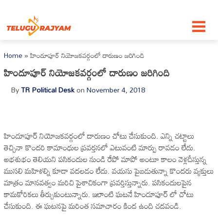
Skip to content
Home
»
హిందూపూర్ నియోజకవర్గంలో దారుణం జరిగింది
హిందూపూర్ నియోజకవర్గంలో దారుణం జరిగింది
By
TR Political Desk
on
November 4, 2018
హిందూపూర్ నియోజకవర్గంలో దారుణం చోటు చేసుకుంది. ఎన్ని చట్టాలు
తెచ్చినా కొందరి కామాంధుల ప్రవర్తనలో ఎటువంటి మార్పు రావడం లేదు.
అభశుభం తెలియని పసికందుల నుండి రేపో మాపో అంటూ కాలం వెళ్లదీస్తున్న
ముసలి మహిళల్ని కూడా వదలడం లేదు. వయసు పైబడుతున్నా కొందరు వ్యక్తులు
మాత్రం మానవత్వం మరిచి పైశాచికంగా ప్రవర్తిస్తున్నారు. పసికందులపైన
కామకోరికలు తీర్చుకుంటున్నారు. ఇలాంటి ఘటనే హిందూపూర్ లో చోటు
చేసుకుంది. ఈ ఘటనపై మరింత సమాచారం కింద ఉంది చదవండి.