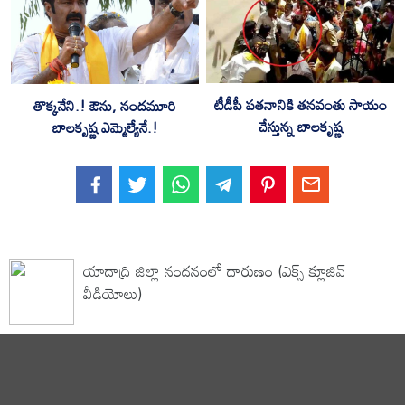
టీడీపీ పతనానికి తనవంతు సాయం
తొక్కనేని.! ఔను, నందమూరి
చేస్తున్న బాలకృష్ణ
బాలకృష్ణ ఎమ్మెల్యేనే.!
యాదాద్రి జిల్లా నందనంలో దారుణం (ఎక్స్ క్లూజివ్
వీడియోలు)