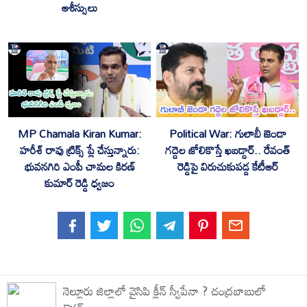
ఆశీస్సులు
MP Chamala Kiran Kumar:
Political War: గులాబీ జెండా
హరీశ్ రావు ట్రిక్స్ ప్లే చేస్తున్నారు:
గద్దెల జోలికొస్తే ఖబడ్దార్.. రేవంత్
భువనగిరి ఎంపీ చామల కిరణ్
రెడ్డిపై విరుచుకుపడ్డ కేటీఆర్
కుమార్ రెడ్డి ధ్వజం
నెల్లూరు జిల్లాలో వైసిపి క్లీన్ స్వీపేనా ? చంద్రబాబులో