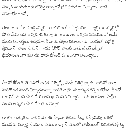
విద్యార్ది నాయకులకు టికెట్లు ఇవ్వాలనే ప్రతిపాదనలు వచ్చాయి. వాటి
వివరాలేంటంటే…
తెలంగాణలో అసెంబ్లీ ఎన్నికలు రావడంతో ఉస్మానియా విద్యార్దులు ఎన్నికల్లో
పోటి చేయాలని ఉవ్విళ్లూరుతున్నారు. తెలంగాణ ఉద్యమ సమయంలో అనేక
మంది విద్యార్దులు ఉద్యమానికి నాయకత్వం వహించారు. ఇందులో ఎర్రోళ్ల
శ్రీనివాస్, బాల్క సుమన్, గాదరి కిషోర్ లాంటి వారు టిఆర్ ఎస్వీలో
క్రియాశీలకంగా పని చేసి వారు కేసీఆర్ కు అండగా నిలబడ్డారు.
దీంతో కేసీఆర్ 2014లో వారికి ఎమ్మెల్యే, ఎంపీ టికెట్లిచ్చారు. వారితో పాటు
మరికొంత మంది విద్యార్దులున్నా వారికి అధిక ప్రాధాన్యత కల్పించలేదు. దీంతో
కాంగ్రెస్ నుంచి పోటి చేయాలని భావించిన విద్యార్ది నాయకులు పలు పార్టీల
నుంచి అప్పుడు పోటి చేసి భంగపడ్డారు.
తాజాగా ఎన్నికలు రావడంతో ఈ సారైనా తమకు సీట్లు వస్తాయన్న ఆశలో
పలువురు విద్యార్ధి సంఘాల నేతలు కాంగ్రెస్ నేతలతో లాబీయింగ్ నడుపుతున్నట్టు