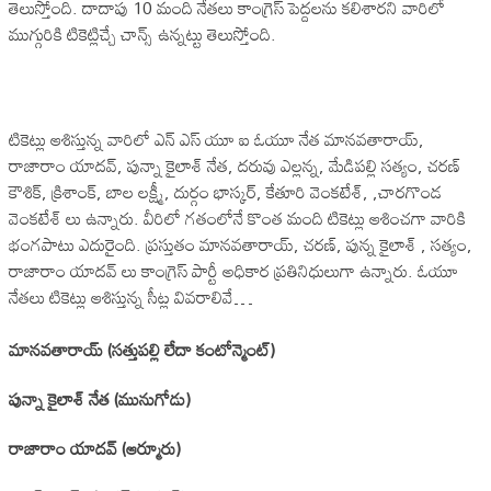
తెలుస్తోంది. దాదాపు 10 మంది నేతలు కాంగ్రెస్ పెద్దలను కలిశారని వారిలో
ముగ్గురికి టికెట్లిచ్చే చాన్స్ ఉన్నట్టు తెలుస్తోంది.
టికెట్లు ఆశిస్తున్న వారిలో ఎన్ ఎస్ యూ ఐ ఓయూ నేత మానవతారాయ్,
రాజారాం యాదవ్, పున్నా కైలాశ్ నేత, దరువు ఎల్లన్న, మేడిపల్లి సత్యం, చరణ్
కౌశిక్, క్రిశాంక్, బాల లక్ష్మీ, దుర్గం భాస్కర్, కేతూరి వెంకటేశ్, ,చారగొండ
వెంకటేశ్ లు ఉన్నారు. వీరిలో గతంలోనే కొంత మంది టికెట్లు ఆశించగా వారికి
భంగపాటు ఎదురైంది. ప్రస్తుతం మానవతారాయ్, చరణ్, పున్న కైలాశ్ , సత్యం,
రాజారాం యాదవ్ లు కాంగ్రెస్ పార్టీ అధికార ప్రతినిధులుగా ఉన్నారు. ఓయూ
నేతలు టికెట్లు ఆశిస్తున్న సీట్ల వివరాలివే…
మానవతారాయ్‌ (సత్తుపల్లి లేదా కంటోన్మెంట్‌)
పున్నా కైలాశ్‌ నేత (మునుగోడు)
రాజారాం యాదవ్‌ (ఆర్మూరు)