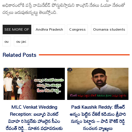
అధికారంలోకి వస్తే నామినేటేడ్ పోస్టులిస్తామని కాంగ్రెస్ నేతలు ఓయూ నేతలతో
చర్చలు జరుపుతున్నట్టు తెలుస్తోంది.
SEE MORE OF
Andhra Pradesh
Congress
Osmania students
ou
ou jac
Related Posts
MLC Venkat Wedding
Padi Kaushik Reddy: కేసీఆర్
Reception: బల్మూరి వెంకట్
అన్నం పెట్టిన చేతికే కడియం శ్రీహరి
వివాహ రిసెప్షన్‌కు హాజరైన సీఎం
సున్నం పెట్టారు – పాడి కౌశిక్ రెడ్డి
రేవంత్ రెడ్డి.. నూతన వధూవరులకు
సంచలన వ్యాఖ్యలు