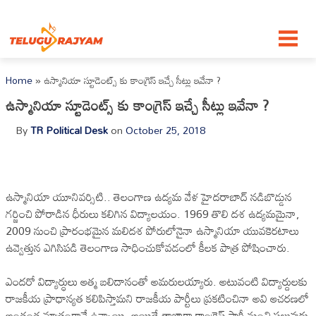
Skip to content
Home
»
ఉస్మానియా స్టూడెంట్స్ కు కాంగ్రెస్ ఇచ్చే సీట్లు ఇవేనా ?
ఉస్మానియా స్టూడెంట్స్ కు కాంగ్రెస్ ఇచ్చే సీట్లు ఇవేనా ?
By
TR Political Desk
on
October 25, 2018
ఉస్మానియా యూనివర్సిటి.. తెలంగాణ ఉద్యమ వేళ హైదరాబాద్ నడిబొడ్డున
గర్జించి పోరాడిన ధీరులు కలిగిన విద్యాలయం. 1969 తొలి దశ ఉద్యమమైనా,
2009 నుంచి ప్రారంభమైన మలిదశ పోరులోనైనా ఉస్మానియా యువకెరటాలు
ఉవ్వెత్తున ఎగిసిపడి తెలంగాణ సాధించుకోవడంలో కీలక పాత్ర పోషించారు.
ఎందరో విద్యార్ధులు ఆత్మ బలిదానంతో అమరులయ్యారు. అటువంటి విద్యార్దులకు
రాజకీయ ప్రాధాన్యత కలిపిస్తామని రాజకీయ పార్టీలు ప్రకటించినా అవి ఆచరణలో
అంతంత మాత్రంగానే ఉన్నాయి. అయితే తాజాగా కాంగ్రెస్ పార్టీ నుంచి పలువురు