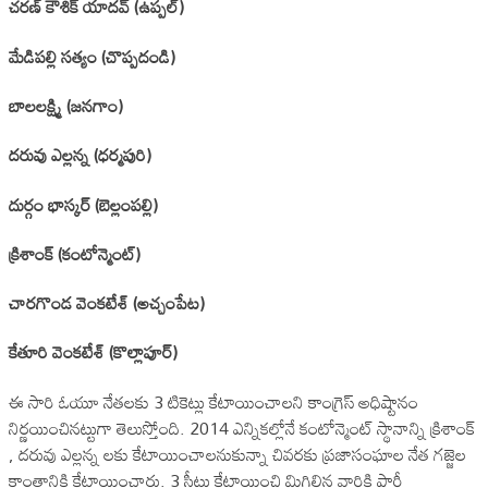
చరణ్‌ కౌశిక్‌ యాదవ్‌ (ఉప్పల్‌)
మేడిపల్లి సత్యం (చొప్పదండి)
బాలలక్ష్మి (జనగాం)
దరువు ఎల్లన్న (ధర్మపురి)
దుర్గం భాస్కర్‌ (బెల్లంపల్లి)
క్రిశాంక్‌ (కంటోన్మెంట్‌)
చారగొండ వెంకటేశ్‌ (అచ్చంపేట)
కేతూరి వెంకటేశ్‌ (కొల్లాపూర్‌)
ఈ సారి ఓయూ నేతలకు 3 టికెట్లు కేటాయించాలని కాంగ్రెస్ అధిష్టానం
నిర్ణయించినట్టుగా తెలుస్తోంది. 2014 ఎన్నికల్లోనే కంటోన్మెంట్ స్థానాన్ని క్రిశాంక్
, దరువు ఎల్లన్న లకు కేటాయించాలనుకున్నా చివరకు ప్రజాసంఘాల నేత గజ్జెల
కాంతానికి కేటాయించారు. 3 సీట్లు కేటాయించి మిగిలిన వారికి పార్టీ