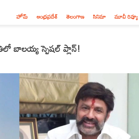
హోమ్
ఆంధ్ర‌ప్ర‌దేశ్‌
తెలంగాణ‌
సినిమా
మూవీ రివ్యూ
 బాలయ్య స్పెషల్ ప్లాన్!