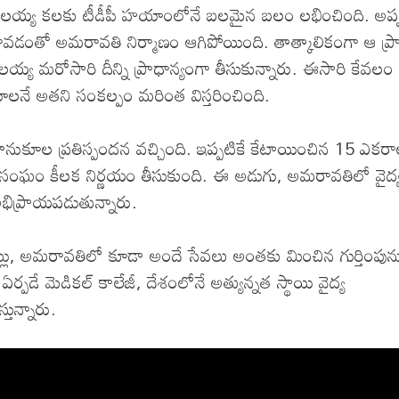
లయ్య కలకు టీడీపీ హయాంలోనే బలమైన బలం లభించింది. అప్పట
ావడంతో అమరావతి నిర్మాణం ఆగిపోయింది. తాత్కాలికంగా ఆ ప్రాజె
 బాలయ్య మరోసారి దీన్ని ప్రాధాన్యంగా తీసుకున్నారు. ఈసారి కేవలం
యాలనే అతని సంకల్పం మరింత విస్తరించింది.
కు సానుకూల ప్రతిస్పందన వచ్చింది. ఇప్పటికే కేటాయించిన 15 ఎకర
ఉపసంఘం కీలక నిర్ణయం తీసుకుంది. ఈ అడుగు, అమరావతిలో వైద్
 అభిప్రాయపడుతున్నారు.
ినట్లు, అమరావతిలో కూడా అందే సేవలు అంతకు మించిన గుర్తింపున
పడే మెడికల్ కాలేజీ, దేశంలోనే అత్యున్నత స్థాయి వైద్య
ున్నారు.