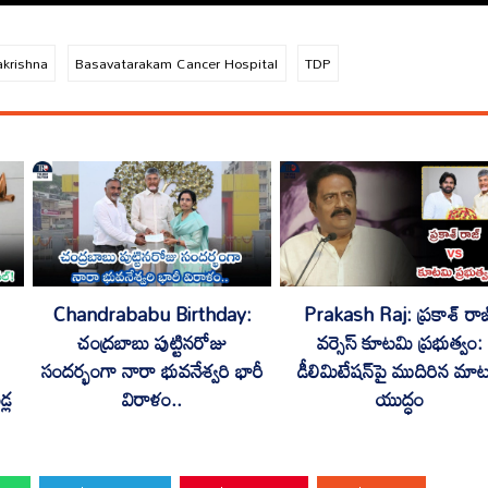
akrishna
Basavatarakam Cancer Hospital
TDP
Chandrababu Birthday:
Prakash Raj: ప్రకాశ్ రాజ
చంద్రబాబు పుట్టినరోజు
వర్సెస్ కూటమి ప్రభుత్వం:
సందర్భంగా నారా భువనేశ్వరి భారీ
డీలిమిటేషన్‌పై ముదిరిన మా
్ల
విరాళం..
యుద్ధం