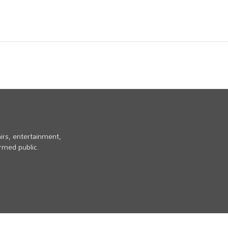
irs, entertainment,
ormed public.
Home
Privacy Policy
Contact Us
Disclaimer