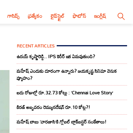
గాసిప్స్
ప్రత్యేకం
లైప్‌స్టైల్‌
ఫొటోస్
ఇంగ్లీష్
RECENT ARTICLES
ఉదయ్ కృష్ణారెడ్డి.. IPS కెరీర్ ఇక ఏమవుతుంది?
మహేష్ ఎందుకు దూరంగా ఉన్నారు? జయకృష్ణ సినిమా వెనుక
వ్యూహం?
ఐదు రోజుల్లో రూ.32.73 కోట్లు : ‘Chennai Love Story’
కిరణ్ అబ్బవరం రెమ్యునరేషన్ రూ.10 కోట్ల?!
మహేష్ బాబు ‘వారణాసి’కి గ్లోబల్ బ్లాక్‌బస్టర్ సంకేతాలు!