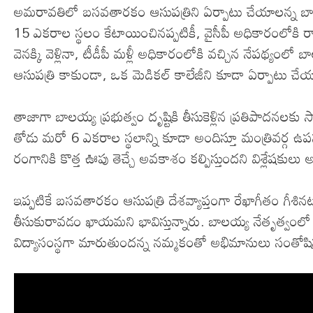
అమరావతిలో బసవతారకం ఆసుపత్రిని ఏర్పాటు చేయాలన్న బా
15 ఎకరాల స్థలం కేటాయించినప్పటికీ, వైసీపీ అధికారంలోకి ర
వెనక్కి వెళ్లినా, టీడీపీ మళ్లీ అధికారంలోకి వచ్చిన నేపథ్యంలో
ఆసుపత్రి కాకుండా, ఒక మెడికల్ కాలేజీని కూడా ఏర్పాటు చే
తాజాగా బాలయ్య ప్రభుత్వం దృష్టికి తీసుకెళ్లిన ప్రతిపాదనల
తోడు మరో 6 ఎకరాల స్థలాన్ని కూడా అందిస్తూ మంత్రివర్గ 
రంగానికి కొత్త ఊపు తెచ్చే అవకాశం కల్పిస్తుందని విశ్లేషకులు
ఇప్పటికే బసవతారకం ఆసుపత్రి దేశవ్యాప్తంగా రేఖాగీతం గీశ
తీసుకురావడం ఖాయమని భావిస్తున్నారు. బాలయ్య నేతృత్వంలో ఏర్
విద్యాసంస్థగా మారుతుందన్న నమ్మకంతో అభిమానులు సంతోషిస్త