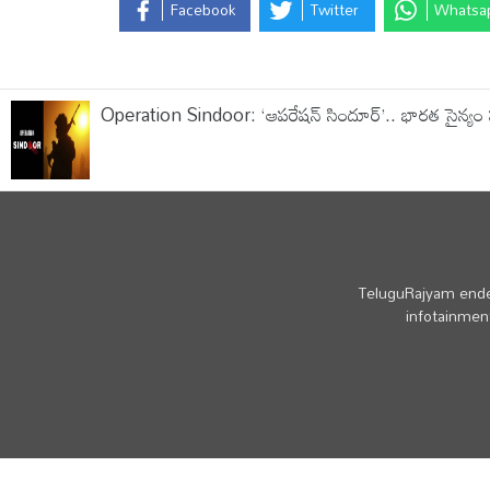
Facebook
Twitter
Whatsa
Operation Sindoor: ‘ఆపరేషన్ సిందూర్’.. భారత సైన్యం పర్ఫెక
TeluguRajyam endea
infotainment
© Copyright - TeluguRajyam.com