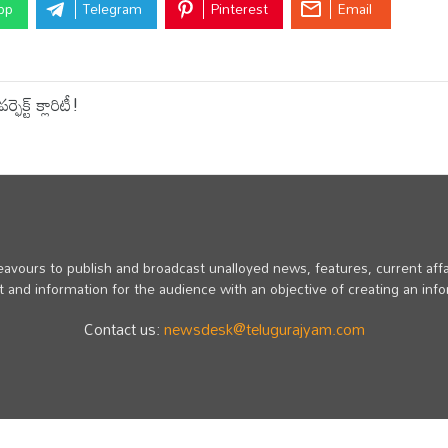
pp
Telegram
Pinterest
Email
్ట్ క్లారిటీ!
vours to publish and broadcast unalloyed news, features, current affa
 and information for the audience with an objective of creating an inf
Contact us:
newsdesk@telugurajyam.com