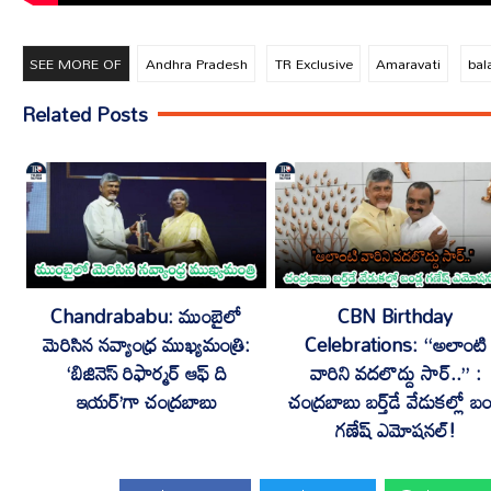
SEE MORE OF
Andhra Pradesh
TR Exclusive
Amaravati
bal
Related Posts
Chandrababu: ముంబైలో
CBN Birthday
మెరిసిన నవ్యాంధ్ర ముఖ్యమంత్రి:
Celebrations: “అలాంటి
‘బిజినెస్ రిఫార్మర్ ఆఫ్ ది
వారిని వదలొద్దు సార్..” :
ఇయర్’గా చంద్రబాబు
చంద్రబాబు బర్త్‌డే వేడుకల్లో బండ
గణేష్ ఎమోషనల్!