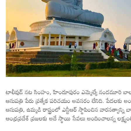
టాలీవుడ్ నట సింహం, హిందూపురం ఎమ్మెల్యే నందమూరి బాలకృష
ఆసుపత్రి పేరు ప్రత్యేక పరిచయం అవసరం లేనిది. పేదలకు అందిస్తు
ఆసుపత్రి, ఉమ్మడి రాష్ట్రంలో ఎన్టీఆర్ స్థాపించిన వారసత్వాన్న
ఆంధ్రప్రదేశ్ ప్రజలకు అదే స్థాయి సేవలు అందించాలన్న లక్ష్య