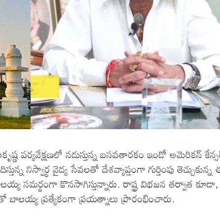
్ణ పర్యవేక్షణలో నడుస్తున్న బసవతారకం ఇండో అమెరికన్ కేన్స
న్న నిస్వార్థ వైద్య సేవలతో దేశవ్యాప్తంగా గుర్తింపు తెచ్చుకున్న
ి బాలయ్య సమర్థంగా కొనసాగిస్తున్నారు. రాష్ట్ర విభజన తర్వాత కూడా,
ంతో బాలయ్య ప్రత్యేకంగా ప్రయత్నాలు ప్రారంభించారు.