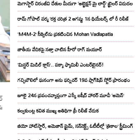
మెగాస్టార్ చిరంజీవి చేతుల మీదుగా ‘అబ్జెక్ష‌న్ మై లార్డ్‌’ ట్రైల‌ర్ విడుద‌ల
రామ్ గోపాల్ వర్మ ‘రక్త చరిత్ర 2 ఆగష్టు 1న థియేటర్స్ లో రీ రిలీజ్
‘M4M-2’ సీక్వెల్‌ను ప్రకటించిన Mohan Vadlapatla
జాతీయ వేదికపై సత్తా చాటిన హీరో రాగ్ మయూర్‌
‘మిస్టర్ మిడిల్ క్లాస్’.. పక్కా ఫ్యామిలీ ఎంటర్‌టైనర్!
గచ్చిబౌలిలో ఘనంగా అను ఫర్నిచర్ 19వ ఫ్లాగ్‌షిప్ స్టోర్ ప్రారంభం
జూలై 24న ప్రపంచవ్యాప్తంగా ఎస్కే బషీద్‌ హారర్ మూవీ ‘అమెన్’
ర్
 ఈ
కల్వకుంట్ల కవిత ముఖ్య అతిథిగా ప్రీ రిలీజ్ వేడుక
జియో హాట్‌స్టార్, అమెజాన్ ప్రైమ్, సన్‌నెక్ట్స్ ఓటీటీల్లో ‘త్రికాల’ స్ట్రీమింగ్