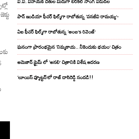
వి.వి. వినాయక్ చేతుల మీదుగా లిరికల్ సాంగ్ విడుదల
్లో
క్టు
పాన్ ఇండియా ఫీచర్ ఫిల్మ్‌గా రాబోతున్న ‘వనజీవి రామయ్య’-
ఏఐ ఫీచర్ ఫిల్మ్‌గా రాబోతున్న ‘అంబ’s రివెంజ్’
ఘనంగా ప్రారంభమైన ‘నిమ్మకాయ.. నీకెందుకు భయం’ చిత్రం
ాలకు
య
అమెజాన్ ప్రైమ్ లో ‘అనలి’ చిత్రానికి విశేష ఆదరణ
‘లూయిస్ వ్యూట్టన్’లో రాజ్ దాసిరెడ్డి సందడి!!
ు