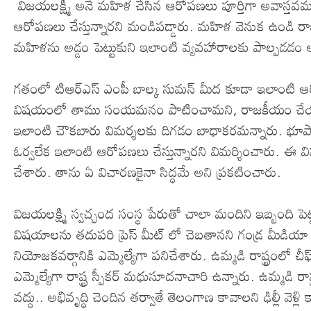
విజయలక్ష్మి అనే మహిళ చేసిన ఆరోపణలు పూర్తిగా అవాస్తవమ
ఆరోపణలు చేస్తున్నారని మండిపడ్డారు. మహిళ వెనుక ఉండి ర
మహిళను అడ్డం పెట్టుకుని ఇలాంటి వ్యవహారాలకు పాల్పడడం
గతంలో టిఆర్ఎస్ ఎంపీ బాల్క సుమన్ మీద కూడా ఇలాంటి ఆరో
విషయంలో తాము సంయమనం పాటించామని, రాజకీయం చేయాలనుకోల
ఇలాంటి చౌకబారు విమర్శలకు దిగడం బాధాకరమన్నారు. భూపాల
ఓర్వలేక ఇలాంటి ఆరోపణలు చేస్తున్నారని విమర్శించారు. ఈ
చేశారు. తాను ఏ విచారణకైనా సిద్ధమే అని ప్రకటించారు.
విజయలక్ష్మి స్వచ్ఛంద సంస్థ పేరుతో చాలా మందిని ఇబ్బంది ప
విషయాలను తదుపరి ప్రెస్ మీట్ లో చెబతానని గండ్ర మీడియా
నియోజకవర్గానికి ఎమ్మెల్యేగా పనిచేశారు. ఉమ్మడి రాష్ట్రంలో చీ
ఎమ్మెల్యేగా రాష్ట్ర స్పీకర్ మధుసూదనాచారి ఉన్నారు. ఉమ్మడి ర
వద్దు.. అభివృద్ధి చెందిన తర్వాతే తెలంగాణ కావాలని ఢిల్లీ వెళ్ల