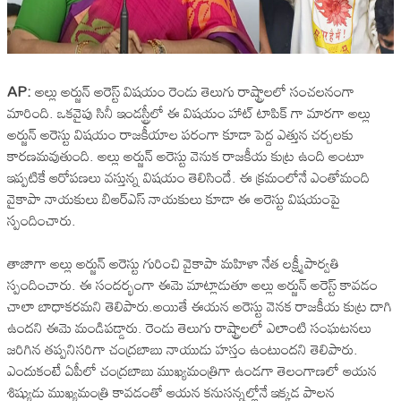
AP:
అల్లు అర్జున్ అరెస్ట్ విషయం రెండు తెలుగు రాష్ట్రాలలో సంచలనంగా
మారింది. ఒకవైపు సినీ ఇండస్ట్రీలో ఈ విషయం హాట్ టాపిక్ గా మారగా అల్లు
అర్జున్ అరెస్టు విషయం రాజకీయాల పరంగా కూడా పెద్ద ఎత్తున చర్చలకు
కారణమవుతుంది. అల్లు అర్జున్ అరెస్టు వెనుక రాజకీయ కుట్ర ఉంది అంటూ
ఇప్పటికే ఆరోపణలు వస్తున్న విషయం తెలిసిందే. ఈ క్రమంలోనే ఎంతోమంది
వైకాపా నాయకులు బిఆర్ఎస్ నాయకులు కూడా ఈ అరెస్టు విషయంపై
స్పందించారు.
తాజాగా అల్లు అర్జున్ అరెస్టు గురించి వైకాపా మహిళా నేత లక్ష్మీపార్వతి
స్పందించారు. ఈ సందర్భంగా ఈమె మాట్లాడుతూ అల్లు అర్జున్ అరెస్ట్ కావడం
చాలా బాధాకరమని తెలిపారు.అయితే ఈయన అరెస్టు వెనక రాజకీయ కుట్ర దాగి
ఉందని ఈమె మండిపడ్డారు. రెండు తెలుగు రాష్ట్రాలలో ఎలాంటి సంఘటనలు
జరిగిన తప్పనిసరిగా చంద్రబాబు నాయుడు హస్తం ఉంటుందని తెలిపారు.
ఎందుకంటే ఏపీలో చంద్రబాబు ముఖ్యమంత్రిగా ఉండగా తెలంగాణలో ఆయన
శిష్యుడు ముఖ్యమంత్రి కావడంతో ఆయన కనుసన్నల్లోనే ఇక్కడ పాలన