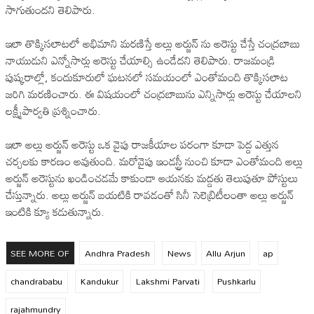
సాగుతుందని తెలిపారు.
ఇలా తొక్కిసలాటలో అభిమాని మరణిస్తే అల్లు అర్జున్ ను అరెస్టు చేస్తే చంద్రబాబు
నాయుడుని ఎన్నోసార్లు అరెస్టు చేయాల్సి ఉండేదని తెలిపారు. రాజమండ్రి
పుష్కరాల్లో, కందుకూరులో ఘటనలో సమయంలో ఎంతోమంది తొక్కిసలాట
జరిగి మరణించారు. ఈ విషయంలో చంద్రబాబును ఎన్నిసార్లు అరెస్టు చేయాలని
లక్ష్మీపార్వతి ప్రశ్నించారు.
ఇలా అల్లు అర్జున్ అరెస్టు ఒక వైపు రాజకీయాల పరంగా కూడా పెద్ద ఎత్తున
చర్చలకు కారణం అవుతుంది. మరోవైపు ఇండస్ట్రీ నుంచి కూడా ఎంతోమంది అల్లు
అర్జున్ అరెస్టును ఖండించడమే కాకుండా ఆయనకు మద్దతు తెలుపుతూ పోస్టులు
చేస్తున్నారు. అల్లు అర్జున్ బయటికి రావడంతో సినీ సెలెబ్రిటీలంతా అల్లు అర్జున్
ఇంటికి క్యూ కడుతున్నారు.
SEE MORE OF
Andhra Pradesh
News
Allu Arjun
ap
chandrababu
Kandukur
Lakshmi Parvati
Pushkarlu
rajahmundry