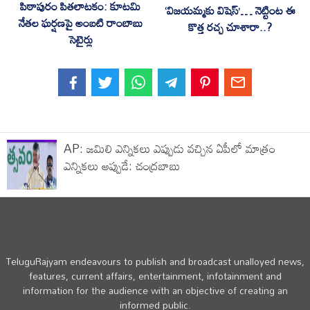
పిఠాపురం పితలాటకం: కూటమి
‘విజయమ్మకు విషెస్’… నెట్టింట ఈ
నేతల ఘర్షణపై అంబటి రాంబాబు
కొత్త రచ్చ చూశారా..?
సెటైర్లు
AP: జమిలి ఎన్నికలు ఎప్పుడు వచ్చిన ఏపీలో మాత్రం
ఎన్నికలు అప్పుడే: చంద్రబాబు
TeluguRajyam endeavours to publish and broadcast unalloyed news,
features, current affairs, entertainment, infotainment and
information for the audience with an objective of creating an
informed public.