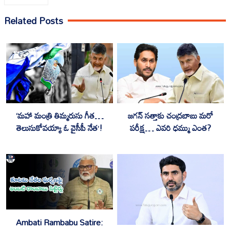
Related Posts
‘మహా మంత్రి తిమ్మరుసు గీత…
జగన్ సత్తాకు చంద్రబాబు మరో
తెలుసుకోవయ్యా ఓ వైసీపీ నేత’!
పరీక్ష… ఎవరి ధమ్ము ఎంత?
Ambati Rambabu Satire: