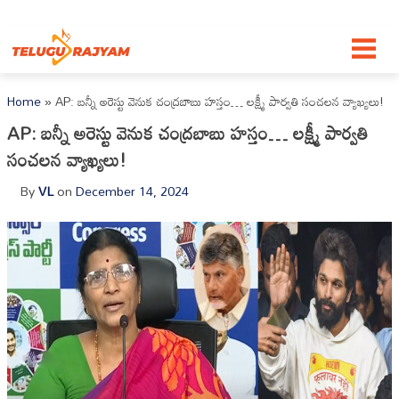
Skip to content
Home
»
AP: బన్నీ అరెస్టు వెనుక చంద్రబాబు హస్తం… లక్ష్మీ పార్వతి సంచలన వ్యాఖ్యలు!
AP: బన్నీ అరెస్టు వెనుక చంద్రబాబు హస్తం… లక్ష్మీ పార్వతి
సంచలన వ్యాఖ్యలు!
By
VL
on
December 14, 2024