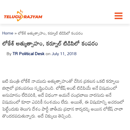
Skip to content
Home
»
లోకేశ్ అత్యుత్సాహం, కర్నూల్ టిడిపిలో కంపరం
లోకేశ్ అత్యుత్సాహం, కర్నూల్ టిడిపిలో కంపరం
By
TR Political Desk
on
July 11, 2018
ఐటి మంత్రి లోకేశ్ నాయుడు అత్యుత్సాహంతో చేసిన ప్రకటన ఒకటి కర్నూలు
జిల్లాలో ప్రకంపనలు సృష్టించింది. లోకేష్ అంటే టిడిపియే అనే విషయంలో
అనుమానం లేదెవరికి, అదే విధంగా ఆయనే చంద్రబాబు వారసుడు అనే
విషయంలో కూడా ఎవరికీ సంశయం లేదు. అయితే, ఈ విషయాన్ని అచరణలో
పెట్టేందుకు తెలుగు దేశం పార్టీ జాతీయ ప్రధాన కార్యదర్శి అయిన లోకేష్ చాలా
తొందరపడుతున్నారు. అదే చిక్కులు తెచ్చింది.