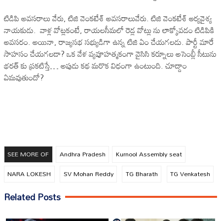
టిడిపి అవసరాలు వేరు, టిజి వెంకటేశ్ అవసరాలువేరు. టిజి వెంకటేశ్ ఆర్యవైశ్య
నాయకుడు. వాళ్ల వోట్లకంటే, రాయలసీమలో రెడ్ల వోట్లు ను లాక్కోవడం టిడిపికి
అవసరం. అయినా, రాజ్యసభ సభ్యుడిగా ఉన్న టిజి ఏం చేయగలడు. పార్టీ మారే
సాహసం చేయగలడా? ఒక వేళ వ్యవూహత్మకంగా వైసిసి కర్నూలు అసెంబ్లీ సీటును
భరత్ కు ప్రకటిస్తే… అపుడు కథ మరొక విధంగా ఉంటుంది. చూద్దాం
ఏమవుతుందో?
SEE MORE OF
Andhra Pradesh
Kurnool Assembly seat
NARA LOKESH
SV Mohan Reddy
TG Bharath
TG Venkatesh
Related Posts