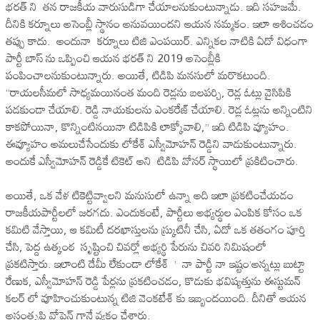
భరత్ ని తన రాజకీయ వారుసుడిగా చేయాలనుకుంటున్నాడు. ఇది సహజమే.
దీనికి కర్నూలు అసెంబ్లీ స్థానం అనువయిందని ఆయన నమ్మకం. ఇలా ఆశించడం
తప్పు కాదు. అందునా కర్నూలు టిజి ఎంపయిర్. ఎన్నికల నాటికి ఏదో విధంగా
పార్టీ బాస్ ను ఒప్పించి ఆయన భరత్ ని 2019 అసెంబ్లీకి
పంపించాలనుకుంటున్నారు. అయితే, టిడిపి మనసులో మరొకటుంది.
‘‘రాయలసీమలో సాధ్యమయినంత మంది రెడ్లను బలపర్చి, రెడ్ల ఓట్లు వైసిపికి
పడకుండా చేయాలి. రెడ్డి నాయకులను ఎంకరేజ్ చేయాలి. రెడ్ల ఓట్లను అన్నింటిని
కాకపోయినా, కొన్నింటినయినా టిడిపికి లాక్కోవాలి,’’ ఇది టిడిపి వ్యూహం.
ఈవ్యూహం అమలుచేసేందుకు లోకేశ్ ఎస్వీమోహన్ రెడ్డిని వాడుకుంటున్నారు.
అందుకే ఎస్వీమోహన్ రెడ్డికే టికెట్ అని టిడిపి వోనర్ స్థాయిలో ప్రకిటించారు.
అయితే, ఒక వేళ టికెట్టివ్వాలని మనుసులో ఉన్నా అది ఇలా ప్రకటించేయడం
రాజకీయపార్టీలలో జరగదు. ఎందుకంటే, పార్టీలు అభ్యర్థుల ఎంపిక కోసం ఒక
కమిటి వేస్తాయి, ఆ కమిటీ దరఖాస్తులను స్క్రుటినీ చేసి, ఏదో ఒక తతంగం పూర్తి
చేసి, పెద్ద ఉత్కంఠ సృష్టించి చివర్లో అభ్యర్థి పేరును చివరి నిమిషంలో
ప్రకటిస్తారు. ఇలాంటి దేమీ లేకుండా లోకేశ్ ’ నా పార్టీ నా ఇష్టం’అన్నట్లు బుట్టా
రేణుక, ఎస్వీమోహన్ రెడ్డి పేర్లను ప్రకటించడం, కొడుకు భవిష్యత్తును ఈస్టుమన్
కలర్ లో వూహించుకుంటున్న టిజి వెంకటేశ్ కు ఇబ్బందయింది. దీనితో ఆయన
అసంతృప్తి వోపెన్ గానే వ్యక్తం చేశారు.