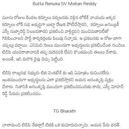
Butta Renuka SV Mohan Reddy
మూడు రోజుల కిందట కర్నూలు పర్యటనకు వెళ్లిన లోకేశ్ నాయుడు అక్కడ
కర్నూలు లోక్ సభ అభ్యర్థిగా బుట్టా రేణుక పోటీచేస్తారని, కర్నూలు అసెంబ్లకీ
ఎస్వీ సుబ్బారెడ్డి నిలబడతారని ప్రకటించి వాళ్లిద్దరిని మంచిమెజారిటీతో
గెలిపించాలని పార్టీ కార్యకర్తలకు పిలుపు నిచ్చారు. ఆ ప్రకటనకు ఆ రోజు బాగా
చప్పట్లు పడ్డాయి. ఎనిమిది నెలలు ముందుగా అభ్యర్థులను ప్రకటించేంత గుండెలు
టిడిపి యువరాజావారికి తప్ప మరెవరికి లేవని కొంతమంది ఈలలు వేశారు.
అయితే, ఇది మరొక వైపు చిచ్చు పెట్టింది.
టిడిపి రాజ్యసభ సభ్యుడు టిజి వెంకటేశ్ కు ఇది ఏమాత్రం రుచించలేదు.
ఇంతముందుగా అభ్యర్థులను ఎలా ప్రకటిస్తారని ఆయన అసంతృప్తి వ్యక్తం
చేశారు. నిజానికి అసంతృప్తి ముందుగా ప్రకటించినందుకు కాదు, ఎస్వీ మోహన్
రెడ్డి పేరును ప్రకటించడం.
TG Bharath
చాలామంది టిడిపి నేతల్లాగే టిజికి ఒక కుమారుడున్నాడు. ఆయన పేరు భరత్.