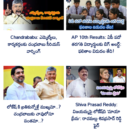
Chandrababu: ఎమ్మెల్యేలు,
AP 10th Results: ఏపీ పదో
కార్యకర్తలకు చంద్రబాబు సీరియస్
తరగతి విద్యార్థులకు బిగ్ అలర్ట్:
వార్నింగ్
ఫలితాల విడుదల తేది!
Shiva Prasad Reddy:
లోకేష్ కి బ్రతికున్నోళ్లే ముఖ్యమా..?
విజయమ్మపై లోకేష్‌ది ‘మాయా
చంద్రబాబుకు చావులోనూ
ప్రేమ’: రాచమల్లు శివప్రసాద్ రెడ్డి
పంతమా..?
ఫైర్