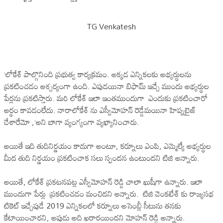
TG Venkatesh
‘లోకేశ్ పాల్గొనింది ప్రభుత్వ కార్యక్రమం. అక్కడ ఎన్నికలకు అభ్యర్థులను
ప్రకటించడం ఆశ్చర్యంగా ఉంది. ఎపుడయినా బిఫామ్ ఇచ్చే ముందు అభ్యర్థుల
పేర్లను ప్రకటిస్తారు. మరి లోకేశ్ ఇలా ఇంతముందుగా ఎందుకు ప్రకటించారో
అర్థం కావడంలేదు. నారాలోకేశ్ ను ఎస్వీమోహన్ రెడ్డేమయినా హిప్నటైజ్
చేశారేమో ,’అని బాగా వ్యంగ్యంగా వ్యఖ్యానించారు.
అయితే ఇది తుదినిర్ణయం కాదుగా అంటూ, కర్నూలు ఎంపి, ఎమ్మెల్యే అభ్యర్థుల
మీద తుది నిర్ణయం ప్రకటించాక సలు స్పందన ఉంటుందని టిజి అన్నారు.
అయితే, లోకేశ్ ప్రకటనపట్ల ఎస్వీమోహన్ రెడ్డి చాలా ఖుషీగా ఉన్నారు. ఇలా
ముందుగా పేర్లు ప్రకటించడం మంచిదని అన్నారు. టిజి వెంకటేశ్ కు రాజ్యసభ
టికెట్ ఇచ్చేపుడే 2019 ఎన్నికలలో కర్నూలు అసెంబ్లీ సీటును తనకు
కేటాయించారని, అపుడు అది ఖరారయిందని మోహన్ రెడ్డి అన్నారు.