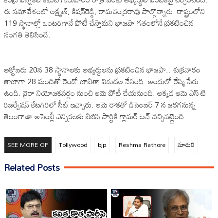
ఈ సమావేశంలో లక్ష్మణ్‌, కిషన్‌రెడ్డి, రామచంద్రరావు పాల్గొన్నారు. రాష్ట్రంలోని
119 స్థానాల్లో ఒంటరిగానే పోటీ చేస్తామని భాజపా గతంలోనే ప్రకటించిన
సంగతి తెలిసిందే.
అక్టోబరు 20న 38 స్థానాలకు అభ్యర్థులను ప్రకటించిన భాజపా.. శుక్రవారం
తాజాగా 28 మందితో రెండో జాబితా విడుదల చేసింది. అందులో రేష్మి పేరు
ఉంది. వైరా నియోజకవర్గం నుంచి ఆమె పోటీ చేయనుంది. అక్కడ ఆమె ఎస్ టి
రిజర్వేషన్ కేటగిరిలో సీట్ ఇచ్చారు. ఆమె రాకతో డిసెంబర్ 7 న జరగనున్న
తెలంగాణా అసెంబ్లీ ఎన్నికలకు బిజిపి పార్టికి గ్లామర్ టచ్ వచ్చినట్లైంది.
SEE MORE OF
Tollywood
bjp
Reshma Rathore
మారుతి
Related Posts