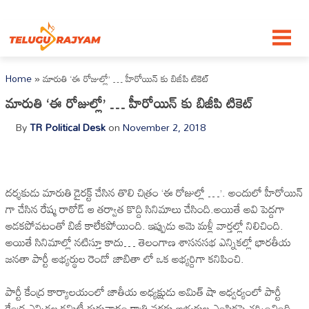
Skip to content
Home
»
మారుతి ‘ఈ రోజుల్లో’ … హీరోయిన్ కు బిజీపి టికెట్
మారుతి ‘ఈ రోజుల్లో’ … హీరోయిన్ కు బిజీపి టికెట్
By
TR Political Desk
on
November 2, 2018
దర్శకుడు మారుతి డైరక్ట్ చేసిన తొలి చిత్రం ‘ఈ రోజుల్లో …’. అందులో హీరోయిన్
గా చేసిన రేష్మ రాఠోడ్‌ ఆ తర్వాత కొద్ది సినిమాలు చేసింది.అయితే అవి పెద్దగా
ఆడకపోవటంతో బిజీ కాలేకపోయింది. ఇప్పుడు ఆమె మళ్లీ వార్తల్లో నిలిచింది.
అయితే సినిమాల్లో నటిస్తూ కాదు… తెలంగాణ శాసనసభ ఎన్నికల్లో భారతీయ
జనతా పార్టీ అభ్యర్థుల రెండో జాబితా లో ఒక అభ్యర్దిగా కనిపించి.
పార్టీ కేంద్ర కార్యాలయంలో జాతీయ అధ్యక్షుడు అమిత్‌ షా ఆధ్వర్యంలో పార్టీ
కేంద్ర ఎన్నికల కమిటీ గురువారం రాత్రి వరకు అభ్యర్థుల ఎంపికపై చర్చించింది.