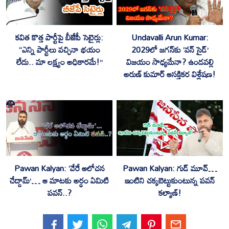
కవిత కొత్త పార్టీపై బీజేపీ సెటైర్లు:
Undavalli Arun Kumar:
“ఎన్ని పార్టీలు వచ్చినా భయం
2029లో జగన్‌కు ‘వన్ సైడ్’
లేదు.. మా లక్ష్యం అధికారమే!”
విజయం సాధ్యమేనా? ఉండవల్లి
అరుణ్ కుమార్ ఆసక్తికర విశ్లేషణ!
Pawan Kalyan: ‘వేరే ఆలోచన
Pawan Kalyan: గుడ్ మూవ్…
చేద్దామ్’… ఆ మాటకు అర్ధం ఏమిటి
ఇంటిని చక్కబెట్టుకుంటున్న పవన్
పవన్..?
కల్యాణ్!