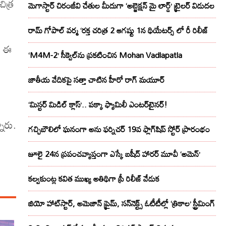
ిత్ర
మెగాస్టార్ చిరంజీవి చేతుల మీదుగా ‘అబ్జెక్ష‌న్ మై లార్డ్‌’ ట్రైల‌ర్ విడుద‌ల
రామ్ గోపాల్ వర్మ ‘రక్త చరిత్ర 2 ఆగష్టు 1న థియేటర్స్ లో రీ రిలీజ్
. ఈ
‘M4M-2’ సీక్వెల్‌ను ప్రకటించిన Mohan Vadlapatla
,
జాతీయ వేదికపై సత్తా చాటిన హీరో రాగ్ మయూర్‌
‘మిస్టర్ మిడిల్ క్లాస్’.. పక్కా ఫ్యామిలీ ఎంటర్‌టైనర్!
నారు.
గచ్చిబౌలిలో ఘనంగా అను ఫర్నిచర్ 19వ ఫ్లాగ్‌షిప్ స్టోర్ ప్రారంభం
జూలై 24న ప్రపంచవ్యాప్తంగా ఎస్కే బషీద్‌ హారర్ మూవీ ‘అమెన్’
కల్వకుంట్ల కవిత ముఖ్య అతిథిగా ప్రీ రిలీజ్ వేడుక
జియో హాట్‌స్టార్, అమెజాన్ ప్రైమ్, సన్‌నెక్ట్స్ ఓటీటీల్లో ‘త్రికాల’ స్ట్రీమింగ్