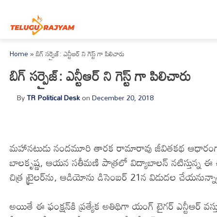
Skip to content
Home
»
బిగ్ సర్పైజ్: ఎన్టీఆర్ ని గెస్ట్ గా పిలిచారు
బిగ్ సర్పైజ్: ఎన్టీఆర్ ని గెస్ట్ గా పిలిచారు
By
TR Political Desk
on
December 20, 2018
మహానటుడు నందమూరి తారక రామారావు జీవితకథ ఆధారంగా రూ
బాల‌కృష్ణ‌, ఆయన సతీమణి పాత్రలో విద్యాబాల‌న్ న‌టిస్తున్న ఈ చ
చిత్ర ట్రైలర్‌ను, ఆడియోను డిసెంబర్ 21న విడుదల చేయనున్నా
అయితే ఈ ఫంక్షన్‌కి ప్రత్యేక అతిథిగా యంగ్ టైగర్ ఎన్టీఆర్‌ వస