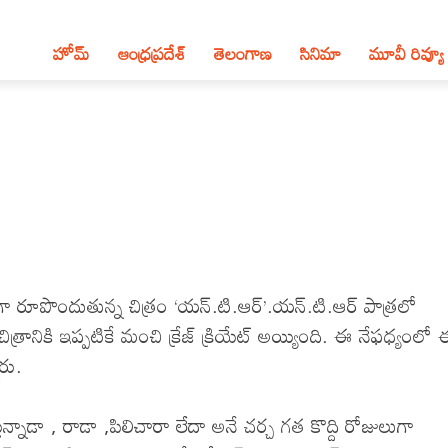
హోమ్
ఆంధ్ర‌ప్ర‌దేశ్‌
తెలంగాణ‌
సినిమా
మూవీ రివ్యూ
పొందుతున్న చిత్రం ‘యన్.టి.ఆర్’.యన్.టి.ఆర్ పాత్రలో
ిత్రానికి ఇప్పటికే మంచి క్రేజ్ క్రియేట్ అయ్యింది. ఈ నేఫధ్యంలో
రు.
్తున్నాడా , రాడా ,పిలిచారా లేదా అనే చర్చ గత కొద్ది రోజులుగా