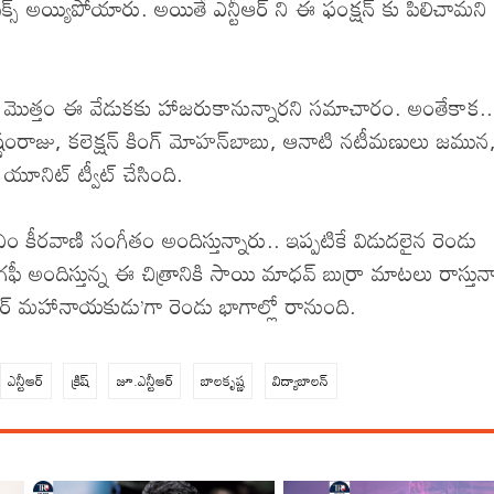
్స్ అయ్యిపోయారు. అయితే ఎన్టీఆర్ ని ఈ ఫంక్షన్ కు పిలిచామని చ
లు మొత్తం ఈ వేడుకకు హాజరుకానున్నారని సమాచారం. అంతేకాక.
 కృష్ణంరాజు, కలెక్షన్ కింగ్ మోహన్‌బాబు, ఆనాటి నటీమణులు జమున
యూనిట్ ట్వీట్ చేసింది.
ంఎం కీర‌వాణి సంగీతం అందిస్తున్నారు.. ఇప్ప‌టికే విడుద‌లైన రెండు
్ర‌ఫీ అందిస్తున్న ఈ చిత్రానికి సాయి మాధ‌వ్ బుర్రా మాట‌లు రాస్తున్
ఆర్ మ‌హానాయ‌కుడు’గా రెండు భాగాల్లో రానుంది.
ఎన్టీఆర్
క్రిష్
జూ.ఎన్టీఆర్
బాలకృష్ణ
విద్యాబాలన్