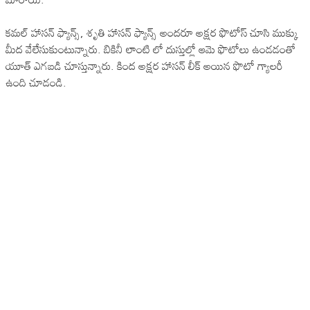
కమల్ హాసన్ ఫ్యాన్స్, శృతి హాసన్ ఫ్యాన్స్ అందరూ అక్షర ఫొటోస్ చూసి ముక్కు
మీద వేలేసుకుంటున్నారు. బికినీ లాంటి లో దుస్తుల్లో ఆమె ఫొటోలు ఉండడంతో
యూత్ ఎగబడి చూస్తున్నారు. కింద అక్షర హాసన్ లీక్ అయిన ఫొటో గ్యాలరీ
ఉంది చూడండి.