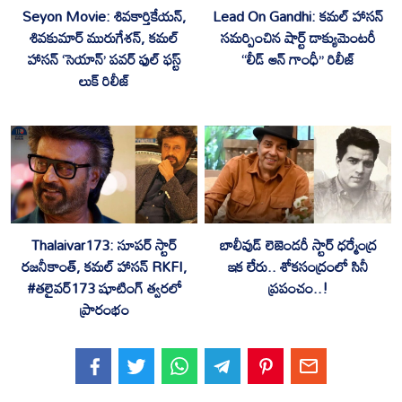
Seyon Movie: శివకార్తికేయన్,
Lead On Gandhi: కమల్ హాసన్
శివకుమార్ మురుగేశన్, కమల్
సమర్పించిన షార్ట్ డాక్యుమెంటరీ
హాసన్ ‘సెయాన్’ పవర్ ఫుల్ ఫస్ట్
“లీడ్ ఆన్ గాంధీ” రిలీజ్
లుక్ రిలీజ్
Thalaivar173: సూపర్ స్టార్
బాలీవుడ్ లెజెండరీ స్టార్ ధర్మేంద్ర
రజనీకాంత్, కమల్ హాసన్ RKFI,
ఇక లేరు.. శోకసంద్రంలో సినీ
#తలైవర్173 షూటింగ్ త్వరలో
ప్రపంచం..!
ప్రారంభం