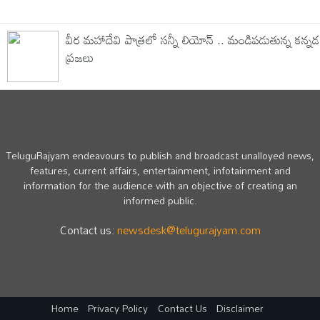
వీర మహాదేవి పాత్రలో సన్నీ లియోన్ .. మండిపడుతున్న కన్నడ
ప్రజలు
TeluguRajyam endeavours to publish and broadcast unalloyed news,
features, current affairs, entertainment, infotainment and
information for the audience with an objective of creating an
informed public.
Contact us:
newsdesk@telugurajyam.com
Home
Privacy Policy
Contact Us
Disclaimer