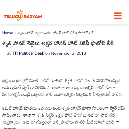
Skip to content
Home
»
శృతి హాసన్ చెల్లెలు అక్షర హాసన్ హాట్ బికినీ ఫొటోస్ లీక్
శృతి హాసన్ చెల్లెలు అక్షర హాసన్ హాట్ బికినీ ఫొటోస్ లీక్
By
TR Political Desk
on
November 3, 2018
దక్షిణాది భాషల్లో కమల్ హాసన్ కూతురు శృతి హాసన్ వెలుగు వెలిగిపోతున్నది.
ఆమె గ్లామర్ స్టార్ గా నిలిచింది. తాజాగా ఆమె చెల్లెలు అక్షర హాసన్ కూడా
సినిమాల్లోకి ఎంట్రీ ఇచ్చింది. కానీ ఇంకా అక్కకు వచ్చినంత పాపులారిటీ రాలేదు.
కమల్ హాసన్ కూతురు అనే పేరు కంటే శృతి హాసన్ కూడా సొంతంగా స్టార్ డమ్
సాధించారు. తాజాగా శృతి సిస్టర్ అక్షర హాట్ ఫొటోలు నెట్ లో హల్ చల్
చేస్తున్నాయి. ఆమె లో దుస్తులతో ఉన్న ఫొటోలు సోషల్ మీడియాలో వైరల్ గా
మారాయి.