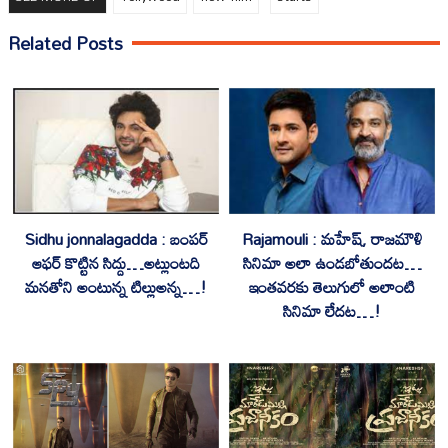
Related Posts
Sidhu jonnalagadda : బంపర్
Rajamouli : మహేష్, రాజమౌళి
ఆఫర్ కొట్టిన సిద్దు…అట్లుంటది
సినిమా అలా ఉండబోతుందట…
మనతోని అంటున్న టిల్లుఅన్న…!
ఇంతవరకు తెలుగులో అలాంటి
సినిమా లేదట…!