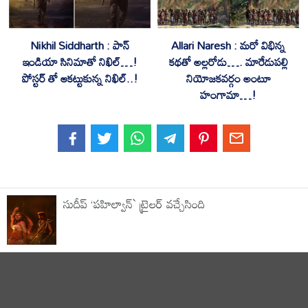
Nikhil Siddharth : పాన్
Allari Naresh : మరో విభిన్న
ఇండియా సినిమాతో నిఖిల్…!
కథతో అల్లరోడు…. మారేడుపల్లి
పోస్టర్ తో ఆకట్టుకున్న నిఖిల్..!
నియోజకవర్గం అంటూ
హంగామా…!
సుదీప్ ‘పహిల్వాన్` ట్రైల‌ర్ వచ్చేసింది