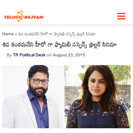
Skip to content
Home
»
శివ కంఠమనేని హీరో గా ఫ్యామిలీ సస్పెన్స్‌ థ్రిల్లర్‌ సినిమా
శివ కంఠమనేని హీరో గా ఫ్యామిలీ సస్పెన్స్‌ థ్రిల్లర్‌ సినిమా
By
TR Political Desk
on
August 23, 2019