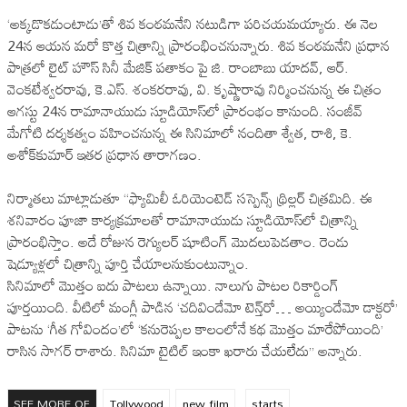
‘అక్కడొకడుంటాడు’తో శివ కంఠమనేని నటుడిగా పరిచయమయ్యారు. ఈ నెల
24న ఆయన మరో కొత్త చిత్రాన్ని ప్రారంభించనున్నారు. శివ కంఠమనేని ప్రధాన
పాత్రలో లైట్‌ హౌస్‌ సినీ మేజిక్‌ పతాకం పై జి. రాంబాబు యాదవ్‌, ఆర్‌.
వెంకటేశ్వరరావు, కె.ఎస్‌. శంకరరావు, వి. కృష్ణారావు నిర్మించనున్న ఈ చిత్రం
ఆగస్టు 24న రామానాయుడు స్టూడియోస్‌లో ప్రారంభం కానుంది. సంజీవ్‌
మేగోటి దర్శకత్వం వహించనున్న ఈ సినిమాలో నందితా శ్వేత, రాశి, కె.
అశోక్‌కుమార్‌ ఇతర ప్రధాన తారాగణం.
నిర్మాతలు మాట్లాడుతూ ‘‘ఫ్యామిలీ ఓరియెంటెడ్‌ సస్పెన్స్‌ థ్రిల్లర్‌ చిత్రమిది. ఈ
శనివారం పూజా కార్యక్రమాలతో రామానాయుడు స్టూడియోస్‌లో చిత్రాన్ని
ప్రారంభిస్తాం. అదే రోజున రెగ్యులర్‌ షూటింగ్‌ మొదలుపెడతాం. రెండు
షెడ్యూళ్లలో చిత్రాన్ని పూర్తి చేయాలనుకుంటున్నాం.
సినిమాలో మొత్తం ఐదు పాటలు ఉన్నాయి. నాలుగు పాటల రికార్డింగ్‌
పూర్తయింది. వీటిలో మంగ్లీ పాడిన ‘చదివిందేమో టెన్త్‌రో… అయ్యిందేమో డాక్టరో’
పాటను ‘గీత గోవిందం’లో ‘కనురెప్పల కాలంలోనే కథ మొత్తం మారేపోయింది’
రాసిన సాగర్‌ రాశారు. సినిమా టైటిల్‌ ఇంకా ఖరారు చేయలేదు’’ అన్నారు.
SEE MORE OF
Tollywood
new film
starts