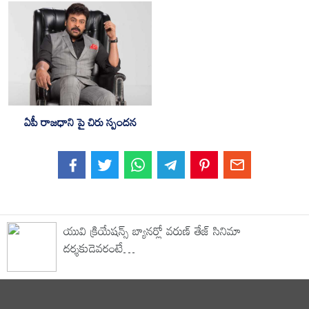
ఏపీ రాజ‌ధాని పై చిరు స్పంద‌న‌
యువి క్రియేషన్స్ బ్యానర్లో వరుణ్ తేజ్ సినిమా
దర్శకుడెవరంటే…