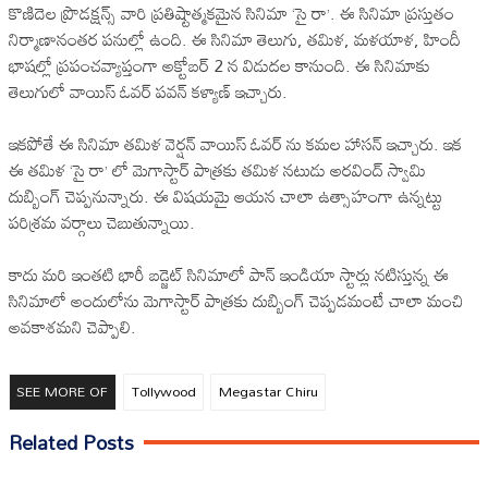
కొణిదెల ప్రొడక్షన్స్ వారి ప్రతిష్టాత్మకమైన సినిమా ‘సై రా’. ఈ సినిమా ప్రస్తుతం
నిర్మాణానంతర పనుల్లో ఉంది. ఈ సినిమా తెలుగు, తమిళ, మళయాళ, హిందీ
భాషల్లో ప్రపంచవ్యాప్తంగా అక్టోబర్ 2 న విడుదల కానుంది. ఈ సినిమాకు
తెలుగులో వాయిస్ ఓవర్ పవన్ కళ్యాణ్ ఇచ్చారు.
ఇకపోతే ఈ సినిమా తమిళ వెర్షన్ వాయిస్ ఓవర్ ను కమల హాసన్ ఇచ్చారు. ఇక
ఈ తమిళ ‘సై రా’ లో మెగాస్టార్ పాత్రకు తమిళ నటుడు అరవింద్ స్వామి
దుబ్బింగ్ చెప్పనున్నారు. ఈ విషయమై ఆయన చాలా ఉత్సాహంగా ఉన్నట్టు
పరిశ్రమ వర్గాలు చెబుతున్నాయి.
కాదు మరి ఇంతటి భారీ బడ్జెట్ సినిమాలో పాన్ ఇండియా స్టార్లు నటిస్తున్న ఈ
సినిమాలో అందులోను మెగాస్టార్ పాత్రకు దుబ్బింగ్ చెప్పడమంటే చాలా మంచి
అవకాశమని చెప్పాలి.
SEE MORE OF
Tollywood
Megastar Chiru
Related Posts