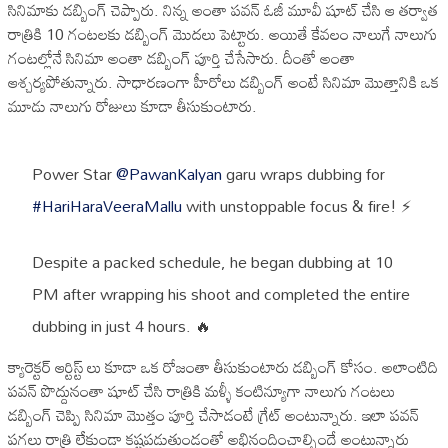
సినిమాకు డబ్బింగ్ చెప్పారు. నిన్న అంతా పవన్ ఓజీ మూవీ షూట్ చేసి ఆ తర్వాత
రాత్రికి 10 గంటలకు డబ్బింగ్ మొదలు పెట్టారు. అయితే కేవలం నాలుగే నాలుగు
గంటల్లోనే సినిమా అంతా డబ్బింగ్ పూర్తి చేసేసారు. దీంతో అంతా
ఆశ్చర్యపోతున్నారు. సాధారణంగా హీరోలు డబ్బింగ్ అంటే సినిమా మొత్తానికి ఒక
మూడు నాలుగు రోజులు కూడా తీసుకుంటారు.
Power Star
@PawanKalyan
garu wraps dubbing for
#HariHaraVeeraMallu
with unstoppable focus & fire! ⚡️
Despite a packed schedule, he began dubbing at 10
PM after wrapping his shoot and completed the entire
dubbing in just 4 hours. 🔥
క్యారెక్టర్ ఆర్టిస్ట్ లు కూడా ఒక రోజంతా తీసుకుంటారు డబ్బింగ్ కోసం. అలాంటిది
Get ready for the power storm! 🌪️🔥
పవన్ పొద్దునంతా షూట్ చేసి రాత్రికి మళ్ళీ కంటిన్యూగా నాలుగు గంటలు
An…
pic.twitter.com/0RF1FxUwCh
డబ్బింగ్ చెప్పి సినిమా మొత్తం పూర్తి చేసాడంటే గ్రేట్ అంటున్నారు. ఇలా పవన్
పగలు రాత్రి లేకుండా కష్టపడుతుండంతో అభినందించాల్సిందే అంటున్నారు