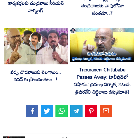
కార్యకర్తలకు చంద్రబాబు సీరియస్
చంద్రబాబుకు చావులోనూ
వార్నింగ్
పంతమా..?
Tripuraneni Chittibabu
వర్మ, దొరబాబుకు చెలగాటం..
Passes Away: టాలీవుడ్‌లో
పవన్ కు ప్రాణసంకటం..!
విషాదం: ప్రముఖ నిర్మాత, నటుడు
త్రిపురనేని చిట్టిబాబు కన్నుమూత!