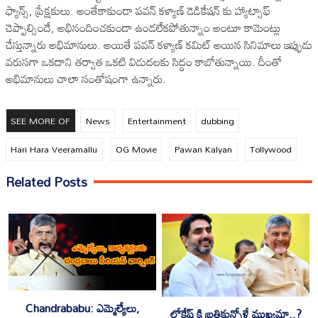
ఫ్యాన్స్, ప్రేక్షకులు. అంతేకాకుండా పవన్ కళ్యాణ్ డెడికేషన్ కు హ్యాట్సాఫ్
— L.VENUGOPAL🌞 (@venupro)
May 29, 2025
చెప్పాల్సిందే, అభినందించకుండా ఉండలేకపోతున్నాం అంటూ కామెంట్లు
చేస్తున్నారు అభిమానులు. అయితే పవన్ కళ్యాణ్ కమిట్ అయిన సినిమాలు ఇప్పుడు
వరుసగా ఒకదాని తర్వాత ఒకటి విడుదలకు సిద్ధం కాబోతున్నాయి. దీంతో
అభిమానులు చాలా సంతోషంగా ఉన్నారు.
SEE MORE OF
News
Entertainment
dubbing
Hari Hara Veeramallu
OG Movie
Pawan Kalyan
Tollywood
Related Posts
Chandrababu: ఎమ్మెల్యేలు,
లోకేష్ కి బ్రతికున్నోళ్లే ముఖ్యమా..?