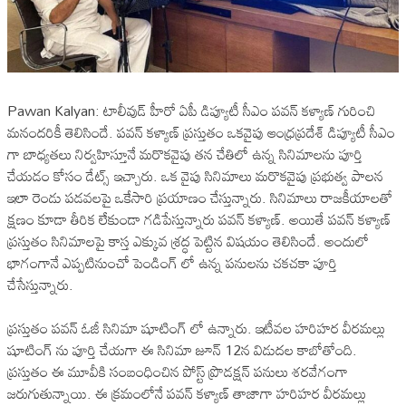
Pawan Kalyan: టాలీవుడ్ హీరో ఏపీ డిప్యూటీ సీఎం పవన్ కళ్యాణ్ గురించి
మనందరికీ తెలిసిందే. పవన్ కళ్యాణ్ ప్రస్తుతం ఒకవైపు ఆంధ్రప్రదేశ్ డిప్యూటీ సీఎం
గా బాధ్యతలు నిర్వహిస్తూనే మరొకవైపు తన చేతిలో ఉన్న సినిమాలను పూర్తి
చేయడం కోసం డేట్స్ ఇచ్చారు. ఒక వైపు సినిమాలు మరొకవైపు ప్రభుత్వ పాలన
ఇలా రెండు పడవలపై ఒకేసారి ప్రయాణం చేస్తున్నారు. సినిమాలు రాజకీయాలతో
క్షణం కూడా తీరిక లేకుండా గడిపేస్తున్నారు పవన్ కళ్యాణ్. అయితే పవన్ కళ్యాణ్
ప్రస్తుతం సినిమాలపై కాస్త ఎక్కువ శ్రద్ధ పెట్టిన విషయం తెలిసిందే. అందులో
భాగంగానే ఎప్పటినుంచో పెండింగ్ లో ఉన్న పనులను చకచకా పూర్తి
చేసేస్తున్నారు.
ప్రస్తుతం పవన్ ఓజీ సినిమా షూటింగ్ లో ఉన్నారు. ఇటీవల హరిహర వీరమల్లు
షూటింగ్ ను పూర్తి చేయగా ఈ సినిమా జూన్ 12న విడుదల కాబోతోంది.
ప్రస్తుతం ఈ మూవీకి సంబంధించిన పోస్ట్ ప్రొడక్షన్ పనులు శరవేగంగా
జరుగుతున్నాయి. ఈ క్రమంలోనే పవన్ కళ్యాణ్ తాజాగా హరిహర వీరమల్లు