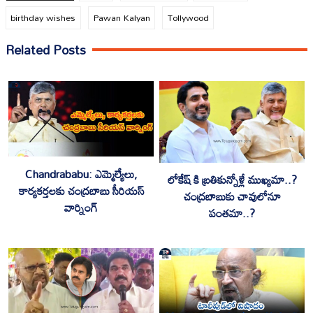
birthday wishes
Pawan Kalyan
Tollywood
Related Posts
Chandrababu: ఎమ్మెల్యేలు,
లోకేష్ కి బ్రతికున్నోళ్లే ముఖ్యమా..?
కార్యకర్తలకు చంద్రబాబు సీరియస్
చంద్రబాబుకు చావులోనూ
వార్నింగ్
పంతమా..?