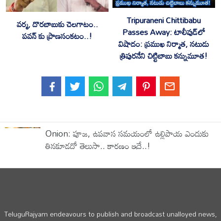
Tripuraneni Chittibabu
వర్మ, దొరబాబుకు చెలగాటం..
Passes Away: టాలీవుడ్‌లో
పవన్ కు ప్రాణసంకటం..!
విషాదం: ప్రముఖ నిర్మాత, నటుడు
త్రిపురనేని చిట్టిబాబు కన్నుమూత!
Onion: పూజ, ఉపవాస సమయంలో ఉల్లిపాయ ఎందుకు
తినకూడదో తెలుసా.. కారణం ఇదే..!
TeluguRajyam endeavours to publish and broadcast unalloyed news,