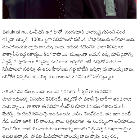
Balakrishna: టాలీవుడ్ అగ్ర హీరో, నందమూరి బాలకృష్ణ గురించి ఎంత
చెప్పినా తక్కువే. 100కు పైగా సినిమాలలో నటించి కోట్లాదిమంది అభిమానులను
సంపాదించుకున్నారు బాలయ్య బాబు. ఆయన నటించిన చాలా సినిమాలు
బాక్సాఫీస్ వద్ద రికార్డులు తిరగరాసాయి. ముఖ్యంగా ఆయన చెప్పే మాస్ డైలాగ్స్
ఫ్యాన్స్ కి పూనకాలు తెప్పిస్తూ ఉంటాయి. ఇప్పటికీ అదే ఊపుతో వరుసగా
సినీమాలలో నటిస్తూ ఈ తరం హీరోలకు గట్టి పోటీని ఇస్తున్నారు బాలయ్య బాబు.
ఇకపోతే ప్రస్తుతం బాలయ్య బాబు అఖండ 2 సినిమాలో నటిస్తున్నారు.
గతంలో విడుదల అయినా అఖండ సినిమాకు సీక్వెల్ గా ఈ సినిమా
రూపొందుతున్న విషయం తెలిసిందే. ఇప్పటికే ఈ మూవీ పై భారీగా అంచనాలు
నెలకొన్నాయి. తాజాగా ఈ సినిమా టీజర్ ని కూడా విడుదల చేశారు మూవీ
మేకర్స్. ఈ టీజర్ సినిమాపై అంచనాలను భారీగా పెంచేసింది. ఇది ఇలా ఉంటే
నేడు అనగా జూన్ 15 బాలయ్య బాబు పుట్టినరోజు. ఈ సందర్భంగా అభిమానులు
సెలబ్రిటీలు రాజకీయ నాయకులు బాలయ్య బాబుకు పెద్ద ఎత్తున శుభాకాంక్షలు
తెలుపుతున్నారు. సోషల్ మీడియాలో బాలయ్య బాబు ఫ్యాన్స్ రచ్చ రచ్చ