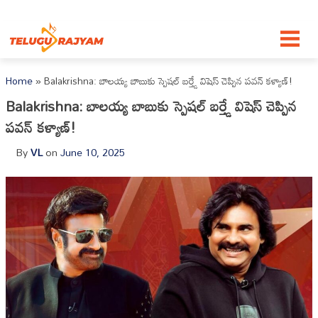
Skip to content
Home
»
Balakrishna: బాలయ్య బాబుకు స్పెషల్ బర్త్డే విషెస్ చెప్పిన పవన్ కళ్యాణ్!
Balakrishna: బాలయ్య బాబుకు స్పెషల్ బర్త్డే విషెస్ చెప్పిన
పవన్ కళ్యాణ్!
By
VL
on
June 10, 2025