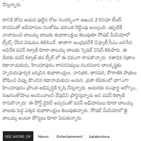
చేస్తున్నారు.
దానికి తోడు ఆయన పుట్టిన రోజు సందర్భంగా అఖండ 2 సినిమా టీజర్
రావడంతో అభిమానుల సంతోషం మరింత రెట్టింపు అయ్యింది. ఇప్పటికే
చాలామంది బాలయ్య బాబుకు శుభాకాంక్షలు తెలుపుతూ సోషల్ మీడియాలో
ట్వీట్స్ చేసిన విషయం తెలిసిందే. తాజాగా ఆంధ్రప్రదేశ్ డిప్యూటీ సీఎం జనసేన
అధినేత పవన్ కళ్యాణ్ కూడా బాలయ్య బాబుకు స్పెషల్ విషెస్ తెలిపారు. ఈ
మేరకు పవన్ కళ్యాణ్ తన ట్వీట్ లో ఈ విధంగా రాసుకొచ్చారు. శతాధిక చిత్రాల
కథానాయకుడు, హిందూపురం శాసనసభ్యులు నందమూరి బాలకృష్ణకు
హృదయపూర్వక జన్మదిన శుభాకాంక్షలు. చారిత్రక, జానపద, పౌరాణిక పాత్రలు
పోషించి మెప్పు పొందిన కథానాయకుడు ఆయన. ప్రజా జీవితంలో భాగంగా
హిందూపురం ప్రాంత అభివృద్ధికి కృషి చేస్తున్నారు. ఆయనకు సంపూర్ణ ఆరోగ్యం,
సుఖసంతోషాలు అందించాలని దేవుడిని ప్రార్థిస్తున్నాను అని పవన్‌ కల్యాణ్‌
రాసుకొచ్చారు. ఈ పోస్ట్ వైరల్ అవ్వడంతో పవన్ అభిమానులు కూడా బాలయ్య
బాబుకు పెద్ద ఎత్తున శుభాకాంక్షలు తెలుపుతున్నారు. సోషల్ మీడియాలో జై
బాలయ్య అంటూ పోస్టులు కూడా పెడుతున్నారు.
SEE MORE OF
News
Entertainment
balakrishna