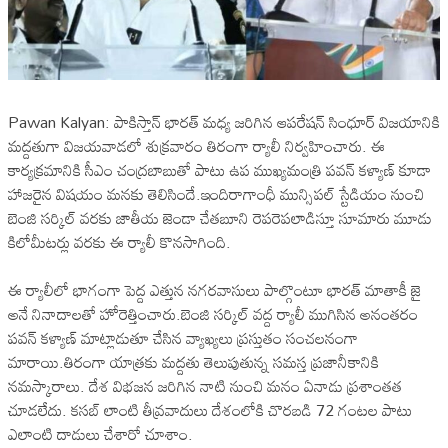
Pawan Kalyan: పాకిస్తాన్ భారత్ మధ్య జరిగిన ఆపరేషన్ సింధూర్ విజయానికి
మద్దతుగా విజయవాడలో శుక్రవారం తిరంగా ర్యాలీ నిర్వహించారు. ఈ
కార్యక్రమానికి సీఎం చంద్రబాబుతో పాటు ఉప ముఖ్యమంత్రి పవన్ కళ్యాణ్ కూడా
హాజరైన విషయం మనకు తెలిసిందే.ఇందిరాగాంధీ మున్సిపల్ స్టేడియం నుంచి
బెంజి సర్కిల్ వరకు జాతీయ జెండా చేతబూని రెపరెపలాడిస్తూ సూమారు మూడు
కిలోమీటర్లు వరకు ఈ ర్యాలీ కొనసాగింది.
ఈ ర్యాలీలో భాగంగా పెద్ద ఎత్తున నగరవాసులు పాల్గొంటూ భారత్ మాతాకీ జై
అనే నినాదాలతో హోరెత్తించారు.బెంజి సర్కిల్ వద్ద ర్యాలీ ముగిసిన అనంతరం
పవన్ కళ్యాణ్ మాట్లాడుతూ చేసిన వ్యాఖ్యలు ప్రస్తుతం సంచలనంగా
మారాయి.తిరంగా యాత్రకు మద్దతు తెలుపుతున్న సమస్త ప్రజానీకానికి
నమస్కారాలు. దేశ విభజన జరిగిన నాటి నుంచి మనం ఏనాడు ప్రశాంతత
చూడలేదు. కసబ్ లాంటి తీవ్రవాదులు దేశంలోకి చొరబడి 72 గంటల పాటు
ఎలాంటి దాడులు చేశారో చూశాం.