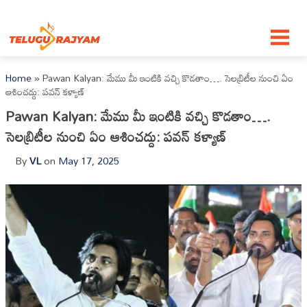
Skip to content
Home
»
Pawan Kalyan: మేము మీ ఇంటికి వచ్చి కొడతాం…. సెలబ్రిటీల నుంచి ఏం
ఆశించద్దు: పవన్ కళ్యాణ్
Pawan Kalyan: మేము మీ ఇంటికి వచ్చి కొడతాం….
సెలబ్రిటీల నుంచి ఏం ఆశించద్దు: పవన్ కళ్యాణ్
By
VL
on
May 17, 2025