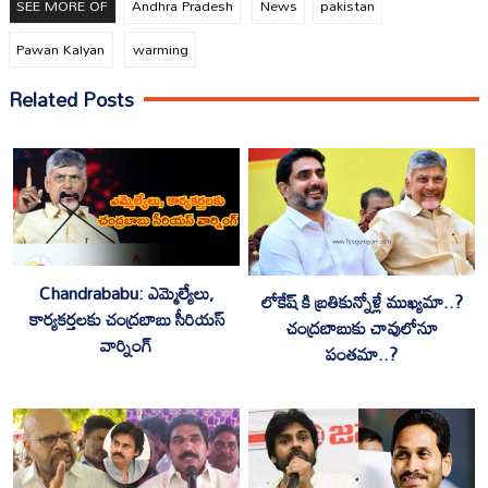
SEE MORE OF
Andhra Pradesh
News
pakistan
Pawan Kalyan
warming
Related Posts
Chandrababu: ఎమ్మెల్యేలు,
లోకేష్ కి బ్రతికున్నోళ్లే ముఖ్యమా..?
కార్యకర్తలకు చంద్రబాబు సీరియస్
చంద్రబాబుకు చావులోనూ
వార్నింగ్
పంతమా..?