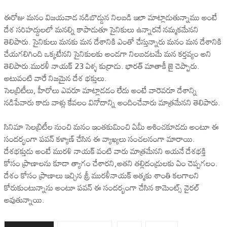
ఈరోజు మనం విజయవాడ నడిబొడ్డున నిలబడి ఇలా మాట్లాడుతున్నాము అంటే
దేశ సరిహద్దులలో మనల్ని కాపాడుతూ సైనికులు ఉన్నారనే నమ్మకమేనని
తెలిపారు. సైనికులు మనకు మన దేశానికి ఎంతో చేస్తున్నారు మనం మన దేశానికి
చేయగలిగింది ఒక్కటేనని సైనికులకు అండగా నిలబడటమే మన కర్తవ్యం అని
తెలిపారు.మురళీ నాయక్ 23 ఏళ్ళ కుర్రాడు. భారత్ మాతాకీ జై చెప్పారు.
అటువంటి వారే నిజమైన దేశ భక్తులు.
సెలబ్రిటీలు, హీరోలు ఎవరూ మాట్లాడడం లేదు అంటే వారెవరూ దేశాన్ని
నడిపేవారు కాదు వాళ్లు కేవలం వినోదాన్ని అందించేవారు మాత్రమేనని తెలిపారు.
సినిమా సెలబ్రిటీల నుంచి మనం ఇంతకుమించి ఏమీ ఆశించకూడదు అంటూ ఈ
సందర్భంగా పవన్ కళ్యాణ్ చేసిన ఈ వ్యాఖ్యలు సంచలనంగా మారాయి.
దేశభక్తుడు అంటే మురళి నాయక్ వంటి వారు మాత్రమేనని ఆయనే దేశభక్తి
కోసం ప్రాణాలను కూడా త్యాగం చేశారని,అతని తల్లిదండ్రులకు ఏం చెప్పగలం.
దేశం కోసం ప్రాణాలు ఇచ్చిన శ్రీ మురళీనాయక్ ఆత్మకు శాంతి కలగాలని
కోరుకుంటున్నాను అంటూ పవన్ ఈ సందర్భంగా చేసిన కామెంట్స్ వైరల్
అవుతున్నాయి.