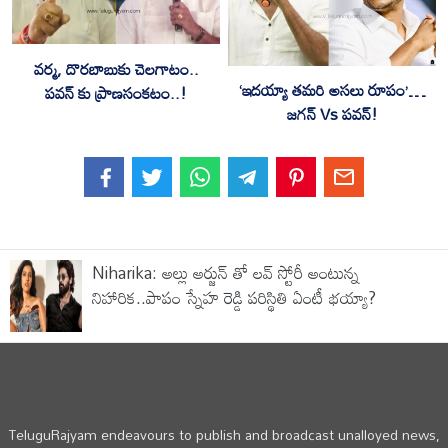
వర్మ, దొరబాబుకు చెలగాటం..
‘ఇదయ్యా తమరి అసలు రూపం’…
పవన్ కు ప్రాణసంకటం..!
జగన్ Vs పవన్!
Niharika: అల్లు అర్జున్ తో లవ్ స్టోరీ అంటున్న
నిహారిక..పాపం స్నేహ రెడ్డి పరిస్థితి ఏంటీ భయ్యా?
TeluguRajyam endeavours to publish and broadcast unalloyed news,