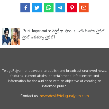
Puri Jagannath: వెరైటీగా పూరి, విజయ్ సినిమా టైటిల్..
వైరల్ అవుతున్న టైటిల్!
TeluguRajyam endeavours to publish and broadcast unalloyed news,
features, current affairs, entertainment, infotainment and
information for the audience with an objective of creating an
informed public.
Contact us:
newsdesk@telugurajyam.com