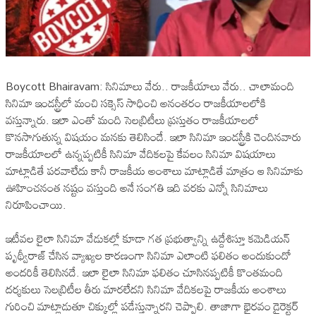
Boycott Bhairavam: సినిమాలు వేరు.. రాజకీయాలు వేరు.. చాలామంది
సినిమా ఇండస్ట్రీలో మంచి సక్సెస్ సాధించి అనంతరం రాజకీయాలలోకి
వస్తున్నారు. ఇలా ఎంతో మంది సెలబ్రిటీలు ప్రస్తుతం రాజకీయాలలో
కొనసాగుతున్న విషయం మనకు తెలిసిందే. ఇలా సినిమా ఇండస్ట్రీకి చెందినవారు
రాజకీయాలలో ఉన్నప్పటికీ సినిమా వేదికలపై కేవలం సినిమా విషయాలు
మాట్లాడితే పరవాలేదు కానీ రాజకీయ అంశాలు మాట్లాడితే మాత్రం ఆ సినిమాకు
ఊహించనంత నష్టం వస్తుంది అనే సంగతి ఇది వరకు ఎన్నో సినిమాలు
నిరూపించాయి.
ఇటీవల లైలా సినిమా వేడుకల్లో కూడా గత ప్రభుత్వాన్ని ఉద్దేశిస్తూ కమెడియన్
పృథ్వీరాజ్ చేసిన వ్యాఖ్యల కారణంగా సినిమా ఎలాంటి ఫలితం అందుకుందో
అందరికీ తెలిసినదే. ఇలా లైలా సినిమా ఫలితం చూసినప్పటికీ కొంతమంది
దర్శకులు సెలబ్రిటీల తీరు మారలేదని సినిమా వేదికలపై రాజకీయ అంశాలు
గురించి మాట్లాడుతూ చిక్కుల్లో పడేస్తున్నారని చెప్పాలి. తాజాగా భైరవం డైరెక్టర్