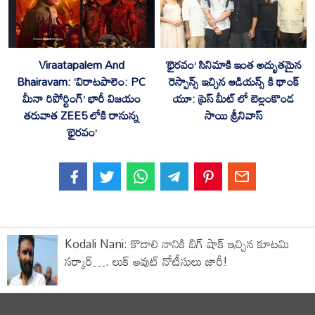
‘భైరవం’ సినిమాకి ఇంత అద్భుతమైన
Viraatapalem And
రెస్పాన్స్ ఇచ్చిన ఆడియన్స్ కి థాంక్
Bhairavam: ‘విరాటపాలెం: PC
యూ: ప్రెస్ మీట్ లో బెల్లంకొండ
మీనా రిపోర్టింగ్’ భారీ విజయం
సాయి శ్రీనివాస్
తరువాత ZEE5 లోకి రానున్న
‘భైరవం’
Kodali Nani: కొడాలి నానికి బిగ్ షాక్ ఇచ్చిన కూటమి
సర్కార్…. లుక్ అవుట్ నోటీసులు జారీ!