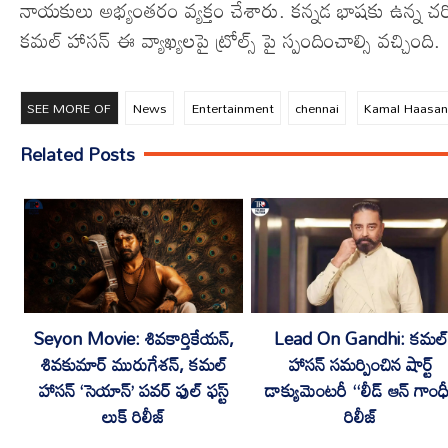
నాయకులు అభ్యంతరం వ్యక్తం చేశారు. కన్నడ భాషకు ఉన్న చర
కమల్ హాసన్ ఈ వ్యాఖ్యలపై ట్రోల్స్ పై స్పందించాల్సి వచ్చింది.
SEE MORE OF
News
Entertainment
chennai
Kamal Haasa
Related Posts
Seyon Movie: శివకార్తికేయన్,
Lead On Gandhi: కమల్
శివకుమార్ మురుగేశన్, కమల్
హాసన్ సమర్పించిన షార్ట్
హాసన్ ‘సెయాన్’ పవర్ ఫుల్ ఫస్ట్
డాక్యుమెంటరీ “లీడ్ ఆన్ గాంధ
లుక్ రిలీజ్
రిలీజ్