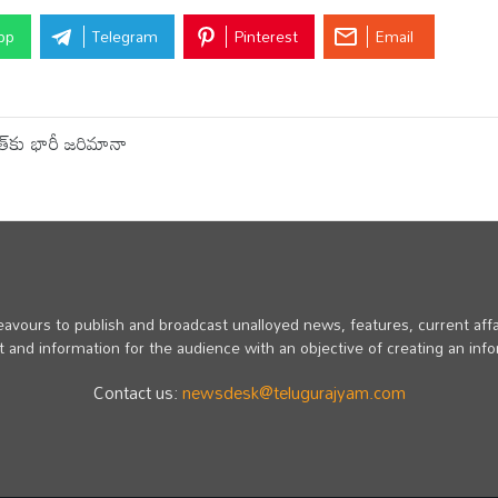
pp
Telegram
Pinterest
Email
త్‌కు భారీ జరిమానా
vours to publish and broadcast unalloyed news, features, current affa
 and information for the audience with an objective of creating an inf
Contact us:
newsdesk@telugurajyam.com