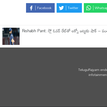
Facebook
Twitter
Whatsa
Rishabh Pant: స్లో ఓవర్ రేట్‌తో లక్నో జట్టుకు షాక్ – పం
TeluguRajyam endea
infotainment