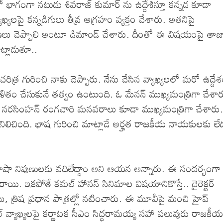
ో భాగంగా నటుడు శివరాజ్ కుమార్ ను ఉద్దేశిస్తూ కన్నడ కూడా
ఖ్యలపై కన్నడిగులు తీవ్ర ఆగ్రహం వ్యక్తం చేశారు. అతనిపై
పణలు చెప్పాలి అంటూ డిమాండ్ చేశారు. దీంతో ఈ విషయంపై తాజ
్లాడుతూ..
ిత్ర గురించి నాకు చెప్పారు. నేను చేసిన వ్యాఖ్యలలో మరో ఉద్దే
 మిళితం చేసుకునే తత్వం ఉంటుంది. ఓ మేనన్ ముఖ్యమంత్రిగా చేశార
సిన నరసింహన్ రంగచారి మనవరాలు కూడా ముఖ్యమంత్రిగా చేశారు.
ా నిలిచింది. భాష గురించి మాట్లాడే అర్హత రాజకీయ నాయకులకు లే
తలు, భాషా నిపుణులకు వదిలేద్దాం అని ఆయన అన్నారు. ఈ సందర్భంగా
ాయి. ఇకపోతే కమల్ హాసన్ సినిమాల విషయానికొస్తే.. డైరెక్టర్
బు, త్రిష ప్రధాన పాత్రల్లో నటించారు. ఈ మూవీపై మంచి హైప్
్ వ్యాఖ్యలపై కర్ణాటక సీఎం సిద్ధరామయ్య సహా పలువురు రాజకీయ