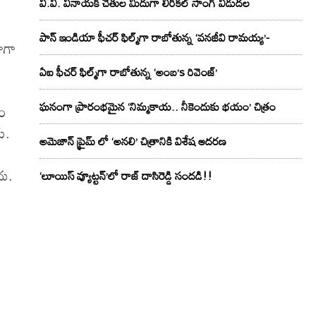
వి.వి. వినాయక్ చేతుల మీదుగా లిరికల్ సాంగ్ విడుదల
పాన్ ఇండియా ఫీచర్ ఫిల్మ్‌గా రాబోతున్న ‘వనజీవి రామయ్య’-
ాగా
ఏఐ ఫీచర్ ఫిల్మ్‌గా రాబోతున్న ‘అంబ’s రివెంజ్’
ఘనంగా ప్రారంభమైన ‘నిమ్మకాయ.. నీకెందుకు భయం’ చిత్రం
శం
ు.
అమెజాన్ ప్రైమ్ లో ‘అనలి’ చిత్రానికి విశేష ఆదరణ
దు.
‘లూయిస్ వ్యూట్టన్’లో రాజ్ దాసిరెడ్డి సందడి!!