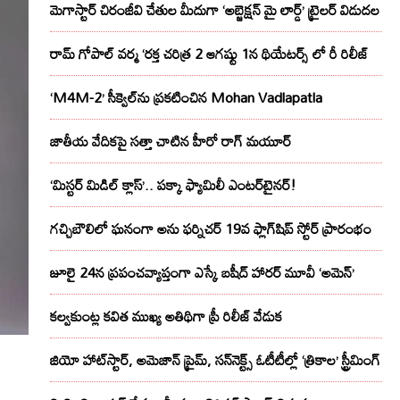
మెగాస్టార్ చిరంజీవి చేతుల మీదుగా ‘అబ్జెక్ష‌న్ మై లార్డ్‌’ ట్రైల‌ర్ విడుద‌ల
రామ్ గోపాల్ వర్మ ‘రక్త చరిత్ర 2 ఆగష్టు 1న థియేటర్స్ లో రీ రిలీజ్
‘M4M-2’ సీక్వెల్‌ను ప్రకటించిన Mohan Vadlapatla
జాతీయ వేదికపై సత్తా చాటిన హీరో రాగ్ మయూర్‌
‘మిస్టర్ మిడిల్ క్లాస్’.. పక్కా ఫ్యామిలీ ఎంటర్‌టైనర్!
గచ్చిబౌలిలో ఘనంగా అను ఫర్నిచర్ 19వ ఫ్లాగ్‌షిప్ స్టోర్ ప్రారంభం
జూలై 24న ప్రపంచవ్యాప్తంగా ఎస్కే బషీద్‌ హారర్ మూవీ ‘అమెన్’
కల్వకుంట్ల కవిత ముఖ్య అతిథిగా ప్రీ రిలీజ్ వేడుక
జియో హాట్‌స్టార్, అమెజాన్ ప్రైమ్, సన్‌నెక్ట్స్ ఓటీటీల్లో ‘త్రికాల’ స్ట్రీమింగ్