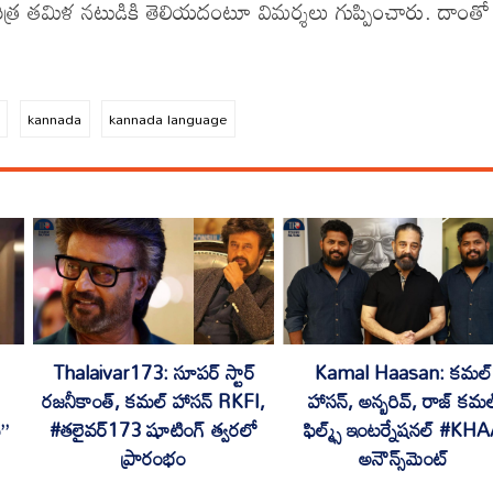
ిత్ర తమిళ నటుడికి తెలియదంటూ విమర్శలు గుప్పించారు. దాంతో
n
kannada
kannada language
Thalaivar173: సూపర్ స్టార్
Kamal Haasan: కమల్
రజనీకాంత్, కమల్ హాసన్ RKFI,
హాసన్, అన్బరివ్, రాజ్ కమల
ీ”
#తలైవర్173 షూటింగ్ త్వరలో
ఫిల్మ్స్ ఇంటర్నేషనల్ #KH
ప్రారంభం
అనౌన్స్‌మెంట్