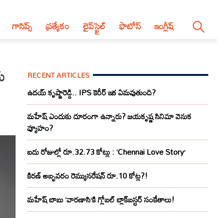
గాసిప్స్
ప్రత్యేకం
లైప్‌స్టైల్‌
ఫొటోస్
ఇంగ్లీష్
ు
RECENT ARTICLES
ఉదయ్ కృష్ణారెడ్డి.. IPS కెరీర్ ఇక ఏమవుతుంది?
మహేష్ ఎందుకు దూరంగా ఉన్నారు? జయకృష్ణ సినిమా వెనుక
వ్యూహం?
ఐదు రోజుల్లో రూ.32.73 కోట్లు : ‘Chennai Love Story’
కిరణ్ అబ్బవరం రెమ్యునరేషన్ రూ.10 కోట్ల?!
మహేష్ బాబు ‘వారణాసి’కి గ్లోబల్ బ్లాక్‌బస్టర్ సంకేతాలు!