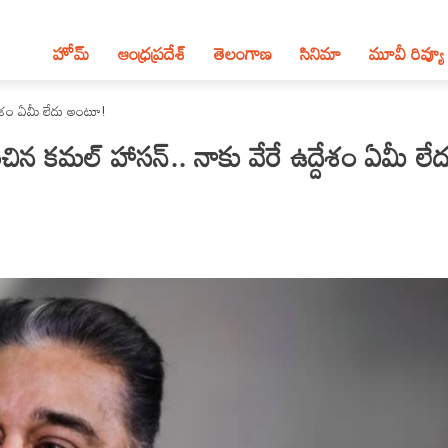
హోమ్
ఆంధ్ర‌ప్ర‌దేశ్‌
తెలంగాణ‌
సినిమా
మూవీ రివ్యూ
దేశం ఏమీ లేదు అంటూ!
న కమల్ హాసన్.. నాకు వేరే ఉద్దేశం ఏమీ లేద