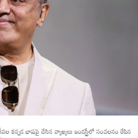
కన్నడ భాషపై చేసిన వ్యాఖ్యలు ఇండస్ట్రీలో సంచలనం రేపిన