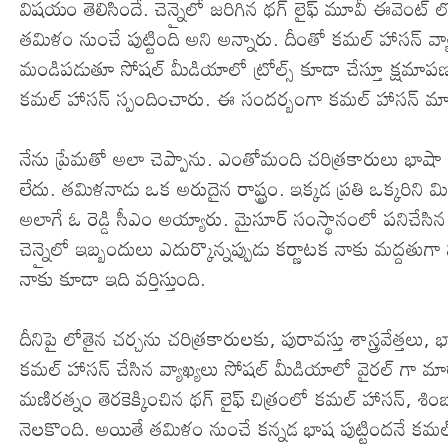
విషయం తెలిసిందే. చెన్నైలో జరిగిన థగ్ లైఫ్ మూవీ ఈవెంట్ ల
తమిళం నుంచే పుట్టింది అని అన్నారు. దీంతో కమల్ హాసన్ వ్యా
మండిపడుతూ సోషల్ మీడియాలో ట్రోల్స్ కూడా చేస్తూ క్షమా
కమల్ హాసన్ స్పందించారు. ఈ సందర్బంగా కమల్ హాసన్ మాట
నేను ప్రేమతో అలా చెప్పాను. ఎంతోమంది చరిత్రకారులు భాషా చర
లేదు. తమిళనాడు ఒక అరుదైన రాష్ట్రం. ఇక్కడ ప్రతి ఒక్కరిని
అలాగే ఓ రెడ్డి సీఎం అయ్యారు. మైసూర్ సంస్థానంలో పనిచే
చెన్నైలో ఇబ్బందులు ఎదుర్కొన్నప్పుడు కర్ణాటక నాకు మద్దతుగ
నాకు కూడా ఇది వర్తిస్తుంది.
దీనిపై లోతైన చర్చను చరిత్రకారులకు, పురావస్తు శాస్త్రవేత్
కమల్ హాసన్ చేసిన వ్యాఖ్యలు సోషల్ మీడియాలో వైరల్ గా మార
మణిరత్నం తెరకెక్కించిన థగ్ లైఫ్ చిత్రంలో కమల్ హాసన్, శిం
నెలకొంది. అయితే తమిళం నుంచే కన్నడ భాష పుట్టిందనే కమల