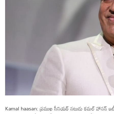
Kamal haasan: ప్రముఖ సీనియర్ నటుడు కమల్ హాసన్ ఇటీవల 