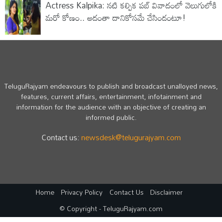
Actress Kalpika: నటి కల్పిక పబ్‌ వివాదంలో వెలుగులోకి
మరో కోణం.. అదంతా దానికోసమే చేసిందంటూ!
TeluguRajyam endeavours to publish and broadcast unalloyed news,
features, current affairs, entertainment, infotainment and
information for the audience with an objective of creating an
informed public.
Contact us:
newsdesk@telugurajyam.com
Home
Privacy Policy
Contact Us
Disclaimer
© Copyright - TeluguRajyam.com