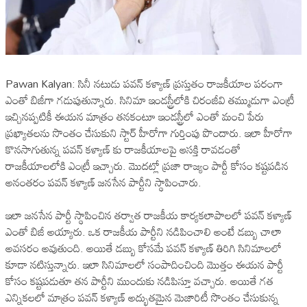
Pawan Kalyan: సినీ నటుడు పవన్ కళ్యాణ్ ప్రస్తుతం రాజకీయాల పరంగా
ఎంతో బిజీగా గడుపుతున్నారు. సినిమా ఇండస్ట్రీలోకి చిరంజీవి తమ్ముడుగా ఎంట్రీ
ఇచ్చినప్పటికీ ఈయన మాత్రం తనకంటూ ఇండస్ట్రీలో ఎంతో మంచి పేరు
ప్రఖ్యాతలను సొంతం చేసుకుని స్టార్ హీరోగా గుర్తింపు పొందారు. ఇలా హీరోగా
కొనసాగుతున్న పవన్ కళ్యాణ్ కు రాజకీయాలపై ఆసక్తి రావడంతో
రాజకీయాలలోకి ఎంట్రీ ఇచ్చారు. మొదట్లో ప్రజా రాజ్యం పార్టీ కోసం కష్టపడిన
అనంతరం పవన్ కళ్యాణ్ జనసేన పార్టీని స్థాపించారు.
ఇలా జనసేన పార్టీ స్థాపించిన తర్వాత రాజకీయ కార్యకలాపాలలో పవన్ కళ్యాణ్
ఎంతో బిజీ అయ్యారు. ఒక రాజకీయ పార్టీని నడిపించాలి అంటే డబ్బు చాలా
అవసరం అవుతుంది. అయితే డబ్బు కోసమే పవన్ కళ్యాణ్ తిరిగి సినిమాలలో
కూడా నటిస్తున్నారు. ఇలా సినిమాలలో సంపాదించింది మొత్తం ఈయన పార్టీ
కోసం కష్టపడుతూ తన పార్టీని ముందుకు నడిపిస్తూ వచ్చారు. అయితే గత
ఎన్నికలలో మాత్రం పవన్ కళ్యాణ్ అద్భుతమైన మెజారిటీ సొంతం చేసుకున్న