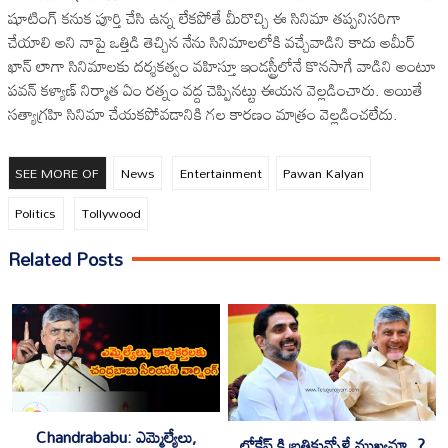
షూటింగ్ కనుక పూర్తి చేసి ఉన్న లేకపోతే మీరొచ్చి ఈ సినిమా తప్పనిసరిగా
చేయాలి అని నాపై ఒత్తిడి తెచ్చిన నేను సినిమాలలోకి వచ్చేవాడిని కాదు అమీర్
ఖాన్ లాగా సినిమాలకు దర్శకత్వం వహిస్తూ ఇండస్ట్రీలోనే కొనసాగే వాడిని అంటూ
పవన్ కళ్యాణ్ నిర్మాత ఏం రత్నం వద్ద చెప్పినట్టు ఈయన వెల్లడించారు. అయితే
సత్యాగ్రహి సినిమా చేయకపోవడానికి గల కారణం మాత్రం వెల్లడించలేదు.
SEE MORE OF
News
Entertainment
Pawan Kalyan
Politics
Tollywood
Related Posts
Chandrababu: ఎమ్మెల్యేలు,
లోకేష్ కి బ్రతికున్నోళ్లే ముఖ్యమా..?