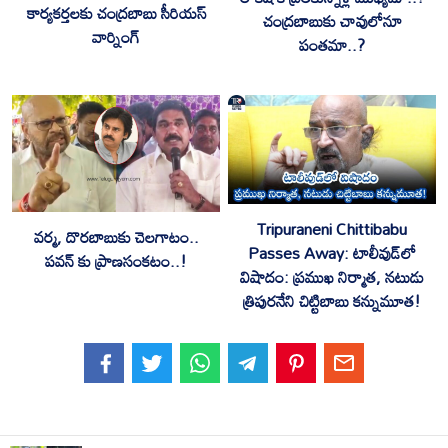
కార్యకర్తలకు చంద్రబాబు సీరియస్
చంద్రబాబుకు చావులోనూ
వార్నింగ్
పంతమా..?
Tripuraneni Chittibabu
వర్మ, దొరబాబుకు చెలగాటం..
Passes Away: టాలీవుడ్‌లో
పవన్ కు ప్రాణసంకటం..!
విషాదం: ప్రముఖ నిర్మాత, నటుడు
త్రిపురనేని చిట్టిబాబు కన్నుమూత!