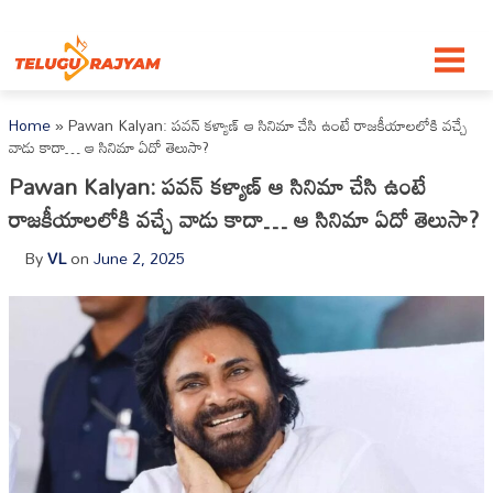
Skip to content
Home
»
Pawan Kalyan: పవన్ కళ్యాణ్ ఆ సినిమా చేసి ఉంటే రాజకీయాలలోకి వచ్చే
వాడు కాదా… ఆ సినిమా ఏదో తెలుసా?
Pawan Kalyan: పవన్ కళ్యాణ్ ఆ సినిమా చేసి ఉంటే
రాజకీయాలలోకి వచ్చే వాడు కాదా… ఆ సినిమా ఏదో తెలుసా?
By
VL
on
June 2, 2025