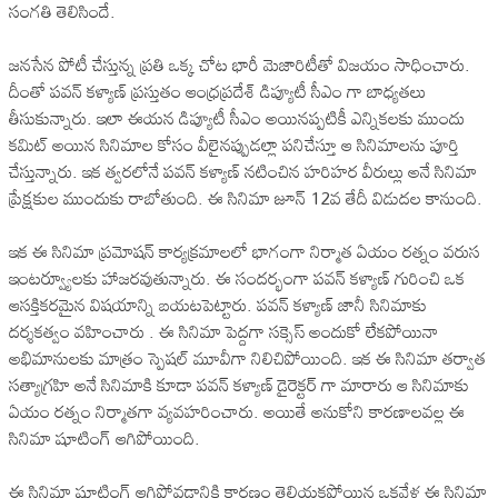
సంగతి తెలిసిందే.
జనసేన పోటీ చేస్తున్న ప్రతి ఒక్క చోట భారీ మెజారిటీతో విజయం సాధించారు.
దీంతో పవన్ కళ్యాణ్ ప్రస్తుతం ఆంధ్రప్రదేశ్ డిప్యూటీ సీఎం గా బాధ్యతలు
తీసుకున్నారు. ఇలా ఈయన డిప్యూటీ సీఎం అయినప్పటికీ ఎన్నికలకు ముందు
కమిట్ అయిన సినిమాల కోసం వీలైనప్పుడల్లా పనిచేస్తూ ఆ సినిమాలను పూర్తి
చేస్తున్నారు. ఇక త్వరలోనే పవన్ కళ్యాణ్ నటించిన హరిహర వీరుల్లు అనే సినిమా
ప్రేక్షకుల ముందుకు రాబోతుంది. ఈ సినిమా జూన్ 12వ తేదీ విడుదల కానుంది.
ఇక ఈ సినిమా ప్రమోషన్ కార్యక్రమాలలో భాగంగా నిర్మాత ఏయం రత్నం వరుస
ఇంటర్వ్యూలకు హాజరవుతున్నారు. ఈ సందర్భంగా పవన్ కళ్యాణ్ గురించి ఒక
ఆసక్తికరమైన విషయాన్ని బయటపెట్టారు. పవన్ కళ్యాణ్ జానీ సినిమాకు
దర్శకత్వం వహించారు . ఈ సినిమా పెద్దగా సక్సెస్ అందుకో లేకపోయినా
అభిమానులకు మాత్రం స్పెషల్ మూవీగా నిలిచిపోయింది. ఇక ఈ సినిమా తర్వాత
సత్యాగ్రహి అనే సినిమాకి కూడా పవన్ కళ్యాణ్ డైరెక్టర్ గా మారారు ఆ సినిమాకు
ఏయం రత్నం నిర్మాతగా వ్యవహరించారు. అయితే అనుకోని కారణాలవల్ల ఈ
సినిమా షూటింగ్ ఆగిపోయింది.
ఈ సినిమా షూటింగ్ ఆగిపోవడానికి కారణం తెలియకపోయిన ఒకవేళ ఈ సినిమా