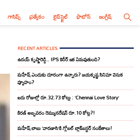
గాసిప్స్
ప్రత్యేకం
లైప్‌స్టైల్‌
ఫొటోస్
ఇంగ్లీష్
RECENT ARTICLES
ఉదయ్ కృష్ణారెడ్డి.. IPS కెరీర్ ఇక ఏమవుతుంది?
మహేష్ ఎందుకు దూరంగా ఉన్నారు? జయకృష్ణ సినిమా వెనుక
వ్యూహం?
ఐదు రోజుల్లో రూ.32.73 కోట్లు : ‘Chennai Love Story’
కిరణ్ అబ్బవరం రెమ్యునరేషన్ రూ.10 కోట్ల?!
మహేష్ బాబు ‘వారణాసి’కి గ్లోబల్ బ్లాక్‌బస్టర్ సంకేతాలు!