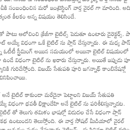
 సంబంధించిన మరో ఇంట్రెస్టింగ్ వార్త వైరల్ గా మారింది. అద
్యంత కీలకం అన్న విషయం తెలిసిందే.
ు ఆలోచించి క్రేజీగా టైటిల్స్ పెడుతూ ఉంటారు డైరెక్టర్స్. పా
్యే విధంగా ఒకే టైటిల్‌ ను ప్లాన్‌ చేస్తున్నారు. ఈ మధ్య పాన్
ున్నా ఓటీటీ స్ట్రీమింగ్ అయిన సమయంలో అయినా టైటిల్‌ విషయంలో
ండే విధంగా టైటిల్‌ ను ఖరారు చేస్తున్నారు. అయితే ఇప్పుడు పూ
యానికి గురిచేస్తోంది. విజయ్ సేతుపతి పూరి జగన్నాథ్ కాంబినేషన్లో
లు వినిపించాయి.
ర్ అనే టైటిల్ కాకుండా మరేదైనా పెట్టాలని విజయ్ సేతుపతి
ే విధంగా భవతీ భిక్షాందేహి అనే టైటిల్‌ ను పరిశీలిస్తున్నాడట.
టైటిల్ తో తెలుగు తమిళం భాషల్లో విడుదల చేసే విధంగా ప్లాన్
మాలో కథ ఉంటుందని తెలుస్తోంది. ఈ వార్త సోషల్ మీడియాలో వైరల్
్చర్యం వ్యక్తం చేస్తున్నారు నెటిజన్స్. ఈ సినిమా టైటిల్ గురిం