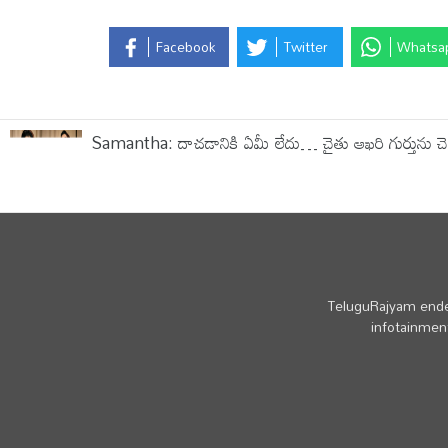
Facebook
Twitter
Whatsa
Samantha: దాచడానికి ఏమీ లేదు… చైతు ఆఖరి గుర్తును చ
TeluguRajyam endea
infotainment