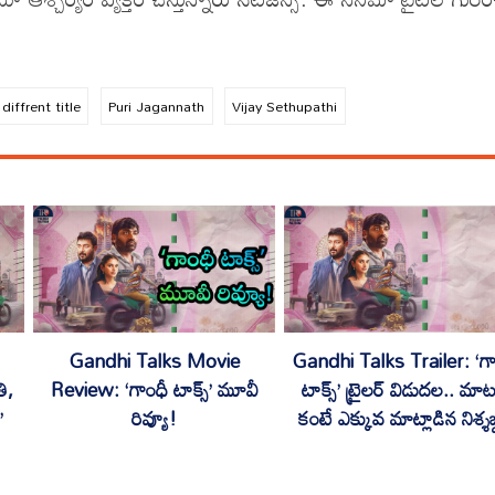
diffrent title
Puri Jagannath
Vijay Sethupathi
Gandhi Talks Movie
Gandhi Talks Trailer: ‘గా
ి,
Review: ‘గాంధీ టాక్స్’ మూవీ
టాక్స్‌’ ట్రైల‌ర్ విడుద‌ల‌.. మా
’
రివ్యూ!
కంటే ఎక్కువ మాట్లాడిన నిశ్శ‌బ