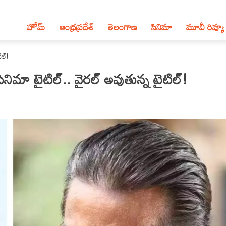
హోమ్
ఆంధ్ర‌ప్ర‌దేశ్‌
తెలంగాణ‌
సినిమా
మూవీ రివ్యూ
ిల్!
ిమా టైటిల్.. వైరల్ అవుతున్న టైటిల్!