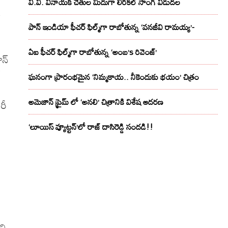
వి.వి. వినాయక్ చేతుల మీదుగా లిరికల్ సాంగ్ విడుదల
ి
పాన్ ఇండియా ఫీచర్ ఫిల్మ్‌గా రాబోతున్న ‘వనజీవి రామయ్య’-
ఏఐ ఫీచర్ ఫిల్మ్‌గా రాబోతున్న ‘అంబ’s రివెంజ్’
న్‌
‌
ఘనంగా ప్రారంభమైన ‘నిమ్మకాయ.. నీకెందుకు భయం’ చిత్రం
అమెజాన్ ప్రైమ్ లో ‘అనలి’ చిత్రానికి విశేష ఆదరణ
రీ
‘లూయిస్ వ్యూట్టన్’లో రాజ్ దాసిరెడ్డి సందడి!!
చి