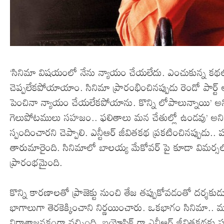
‘సినిమా విషయంలో నేను న్యాయం చేయలేదు. ఎంచుకున్న కథలోన
చెప్పలేకపోయాయాం. సినిమా ప్రారంభించినప్పుడు రెండో పార్ట్
పెంచినా న్యాయం చేయలేకపోయాను. కొన్ని లోపాలున్నాయి’ అని అన
గెలుపోటములు సహజం.. ఫలితాలు మన చేతుల్లో ఉండవు’ అని పరోక్ష
స్పందించారని చెప్పాలి. ఎన్టీఆర్ జీవితకథ ప్రకటించినప్పు
తారుమారైంది. సినిమాలో బాలయ్య మేకోవర్ పై కూడా విమర్సలొచ
ప్రారంభమైంది.
కొన్ని కారణాలతో ప్రాజెక్టు నుంచి తేజ తప్పుకోవడంతో దర్శకుడు
భాగాలుగా తెరకెక్కించాని నిర్ణయించారు. ఒకభాగం సినిమా.. 
నిరాశాజనకంగా వచ్చింది. బయోపిక్ గా ఎన్టీఆర్ జీవితకథకు పూర