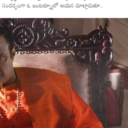
ోజు సందర్భంగా ఓ ఇంటర్వ్యూలో ఆయన మాట్లాడుతూ..