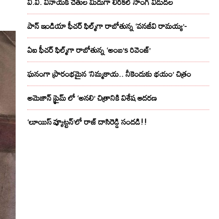
వి.వి. వినాయక్ చేతుల మీదుగా లిరికల్ సాంగ్ విడుదల
పాన్ ఇండియా ఫీచర్ ఫిల్మ్‌గా రాబోతున్న ‘వనజీవి రామయ్య’-
ఏఐ ఫీచర్ ఫిల్మ్‌గా రాబోతున్న ‘అంబ’s రివెంజ్’
ఘనంగా ప్రారంభమైన ‘నిమ్మకాయ.. నీకెందుకు భయం’ చిత్రం
అమెజాన్ ప్రైమ్ లో ‘అనలి’ చిత్రానికి విశేష ఆదరణ
‘లూయిస్ వ్యూట్టన్’లో రాజ్ దాసిరెడ్డి సందడి!!