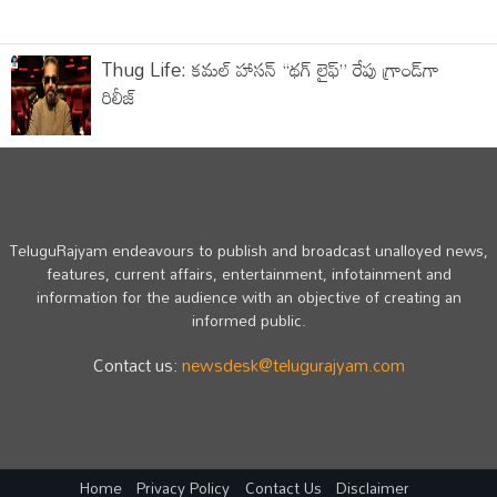
Thug Life: కమల్ హాసన్ “థగ్ లైఫ్” రేపు గ్రాండ్‌గా
రిలీజ్
TeluguRajyam endeavours to publish and broadcast unalloyed news,
features, current affairs, entertainment, infotainment and
information for the audience with an objective of creating an
informed public.
Contact us:
newsdesk@telugurajyam.com
Home
Privacy Policy
Contact Us
Disclaimer