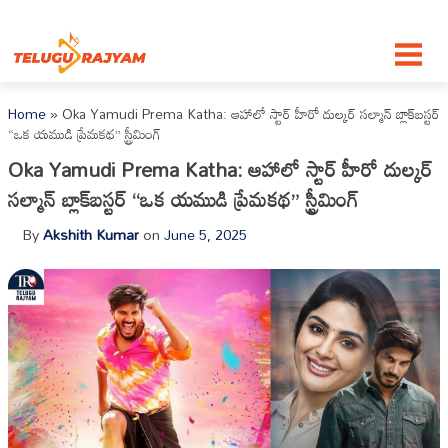
Skip to content
Home
»
Oka Yamudi Prema Katha: ఆహాలో స్టార్ హీరో దుల్కర్ సల్మాన్ బ్లాక్‌బస్టర్
“ఒక యముడి ప్రేమకథ” స్ట్రీమింగ్
Oka Yamudi Prema Katha: ఆహాలో స్టార్ హీరో దుల్కర్
సల్మాన్ బ్లాక్‌బస్టర్ “ఒక యముడి ప్రేమకథ” స్ట్రీమింగ్
By
Akshith Kumar
on
June 5, 2025