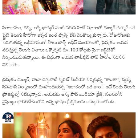
సీతారామం, కల్కి, లక్కీ భాస్కర్ వంటి వరుస హిట్ చిత్రాలతో దుల్కర్ సల్మాన్ ఒక
స్ట్రైట్ తెలుగు హీరోగా ఇక్కడ ఇంత ఫ్యాన్స్ బేస్ నెలకొల్పుకున్నారు. రోజురోజుకు
పెరుగుతున్న అభిమానంతో పాటు బాక్స్ ఆఫీస్ విజయాలతో, ప్రస్తుతం ఆయన
నటిస్తున్న తెలుగు చిత్రాలు ఒక్కొక్కటీ రూ.100 కోట్లకు పైగా బడ్జెట్‌తో
నిర్మించబడుతున్నాయి. ఈ విధంగా ఆయన టాలీవుడ్‌ టాప్ హీరోల సరసన
నిలిచారు.
ప్రస్తుతం దుల్కర్, రాణా దగ్గుబాటి స్పిరిట్ మీడియా నిర్మిస్తున్న “కాంతా”, స్వప్న
సినిమాస్ నిర్మాణంలో రూపొందుతున్న “ఆకాశంలో ఒక తారా” అనే రెండు తెలుగు
ప్రాజెక్టుల్లో నటిస్తున్నారు. ఆయనకు ఉన్న పాన్ ఇండియా క్రేజ్, నటనలోని
నైపుణ్యం భారతదేశంలోని అన్ని భాషల ప్రేక్షకులను ఆకట్టుకుంటోంది.