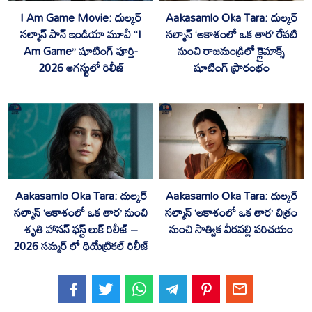
I Am Game Movie: దుల్కర్
Aakasamlo Oka Tara: దుల్కర్
సల్మాన్ పాన్ ఇండియా మూవీ “I
సల్మాన్ ‘ఆకాశంలో ఒక తార’ రేపటి
Am Game” షూటింగ్ పూర్తి-
నుంచి రాజమండ్రిలో క్లైమాక్స్
2026 ఆగస్టులో రిలీజ్
షూటింగ్ ప్రారంభం
Aakasamlo Oka Tara: దుల్కర్
Aakasamlo Oka Tara: దుల్కర్
సల్మాన్ ‘ఆకాశంలో ఒక తార’ నుంచి
సల్మాన్ ‘ఆకాశంలో ఒక తార’ చిత్రం
శృతి హాసన్‌ ఫస్ట్ లుక్ రిలీజ్ –
నుంచి సాత్విక వీరవల్లి పరిచయం
2026 సమ్మర్ లో థియేట్రికల్ రిలీజ్