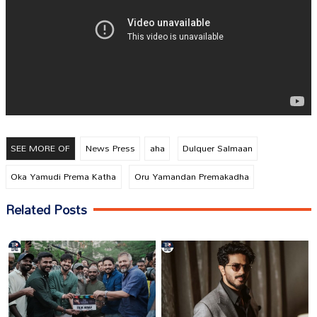
SEE MORE OF
News Press
aha
Dulquer Salmaan
Oka Yamudi Prema Katha
Oru Yamandan Premakadha
Related Posts