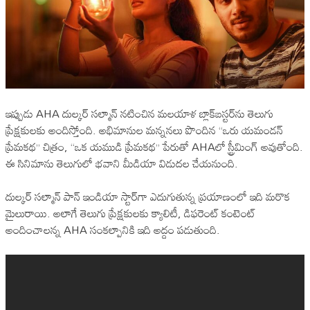
ఇప్పుడు AHA దుల్కర్ సల్మాన్ నటించిన మలయాళ బ్లాక్‌బస్టర్‌ను తెలుగు
ప్రేక్షకులకు అందిస్తోంది. అభిమానుల మన్ననలు పొందిన “ఒరు యమండన్
ప్రేమకథ” చిత్రం, “ఒక యముడి ప్రేమకథ” పేరుతో AHAలో స్ట్రీమింగ్ అవుతోంది.
ఈ సినిమాను తెలుగులో భవాని మీడియా విడుదల చేయనుంది.
దుల్కర్ సల్మాన్ పాన్ ఇండియా స్టార్‌గా ఎదుగుతున్న ప్రయాణంలో ఇది మరొక
మైలురాయి. అలాగే తెలుగు ప్రేక్షకులకు క్యాలిటీ, డిఫరెంట్ కంటెంట్
అందించాలన్న AHA సంకల్పానికి ఇది అద్దం పడుతుంది.