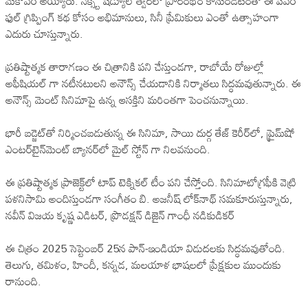
మేకోవర్ అయ్యారు. నెక్స్ట్ షెడ్యూల్ త్వరలో ప్రారంభం కానుండటంతో ఈ పవర్
ఫుల్ గ్రిప్పింగ్ కథ కోసం అభిమానులు, సినీ ప్రేమికులు ఎంతో ఉత్సాహంగా
ఎదురు చూస్తున్నారు.
ప్రతిష్టాత్మక తారాగణం ఈ చిత్రానికి పని చేస్తుండగా, రాబోయే రోజుల్లో
అఫీషియల్ గా నటీనటులని అనౌన్స్ చేయడానికి నిర్మాతలు సిద్ధమవుతున్నారు. ఈ
అనౌన్స్ మెంట్ సినిమాపై ఉన్న ఆసక్తిని మరింతగా పెంచనున్నాయి.
భారీ బడ్జెట్‌తో నిర్మించబడుతున్న ఈ సినిమా, సాయి దుర్గ తేజ్ కెరీర్‌లో, ప్రైమ్‌షో
ఎంటర్‌టైన్‌మెంట్ బ్యానర్‌లో మైల్ స్టోన్ గా నిలవనుంది.
ఈ ప్రతిష్టాత్మక ప్రాజెక్ట్‌లో టాప్ టెక్నికల్ టీం పని చేస్తోంది. సినిమాటోగ్రఫీకి వెట్రి
పళనిసామి అందిస్తుండగా సంగీతం బి. అజనీష్ లోక్‌నాథ్ సమకూరుస్తున్నారు,
నవీన్ విజయ కృష్ణ ఎడిటర్, ప్రొడక్షన్ డిజైన్ గాంధీ నడికుడికర్
ఈ చిత్రం 2025 సెప్టెంబర్ 25న పాన్-ఇండియా విడుదలకు సిద్ధమవుతోంది.
తెలుగు, తమిళం, హిందీ, కన్నడ, మలయాళ భాషలలో ప్రేక్షకుల ముందుకు
రానుంది.