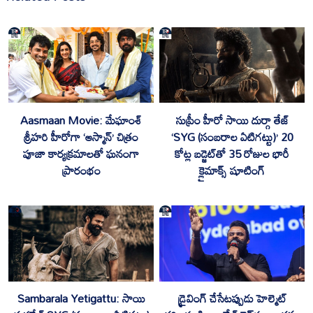
Aasmaan Movie: మేఘాంశ్
సుప్రీం హీరో సాయి దుర్గా తేజ్
శ్రీహరి హీరోగా ‘ఆస్మాన్’ చిత్రం
‘SYG (సంబరాల ఏటిగట్టు)’ 20
పూజా కార్యక్రమాలతో ఘనంగా
కోట్ల బడ్జెట్‌తో 35 రోజుల భారీ
ప్రారంభం
క్లైమాక్స్‌ షూటింగ్
డ్రైవింగ్ చేసేటప్పుడు హెల్మెట్
Sambarala Yetigattu: సాయి