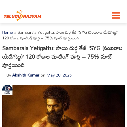
Skip to content
Home
»
Sambarala Yetigattu: సాయి దుర్గ తేజ్ ‘SYG (సంబరాల యేటిగట్టు)’
120 రోజుల షూటింగ్ పూర్తి – 75% షూట్ పూర్తయింది
Sambarala Yetigattu: సాయి దుర్గ తేజ్ ‘SYG (సంబరాల
యేటిగట్టు)’ 120 రోజుల షూటింగ్ పూర్తి – 75% షూట్
పూర్తయింది
By
Akshith Kumar
on
May 28, 2025