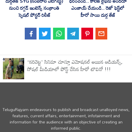
ధరించండి.. కాలేజ్ లైఫ్‌ను అందరూ
దుర్గతేజ్ SYG (సంబరాల ఏటిగట్టు)
ఎంజాయ్ చేయండి.. రెజో ఫెస్ట్‌లో
నుంచి రగ్గడ్ ఇంటెన్స్ సంక్రాంతి
హీరో సాయి దుర్గ తేజ్
స్పెషల్ పోస్టర్ రిలీజ్
“నరివెట్ట” సినిమా చూస్తూ ఎమోషనల్ అయిన ఆడియన్స్,
సోషల్ మీడియాలో పోస్ట్ చేసిన హీరో టొవినో !!!
TeluguRajyam endeavours to publish and broadcast unalloyed news,
features, current affairs, entertainment, infotainment and
information for the audience with an objective of creating an
informed public.