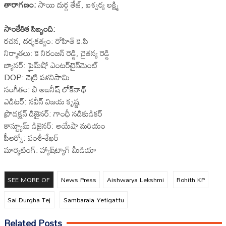
తారాగణం:
సాయి దుర్గ తేజ్, ఐశ్వర్య లక్ష్మి
సాంకేతిక సిబ్బంది:
రచన, దర్శకత్వం: రోహిత్ కె.పి
నిర్మాతలు: కె నిరంజన్ రెడ్డి, చైతన్య రెడ్డి
బ్యానర్: ప్రైమ్‌షో ఎంటర్‌టైన్‌మెంట్
DOP: వెట్రి పళనిసామి
సంగీతం: బి అజనీష్ లోక్‌నాథ్
ఎడిటర్: నవీన్ విజయ కృష్ణ
ప్రొడక్షన్ డిజైనర్: గాంధీ నడికుడికర్
కాస్ట్యూమ్ డిజైనర్: అయేషా మరియం
పీఆర్వో: వంశీ-శేఖర్
మార్కెటింగ్: హ్యాష్‌ట్యాగ్ మీడియా
SEE MORE OF
News Press
Aishwarya Lekshmi
Rohith KP
Sai Durgha Tej
Sambarala Yetigattu
Related Posts