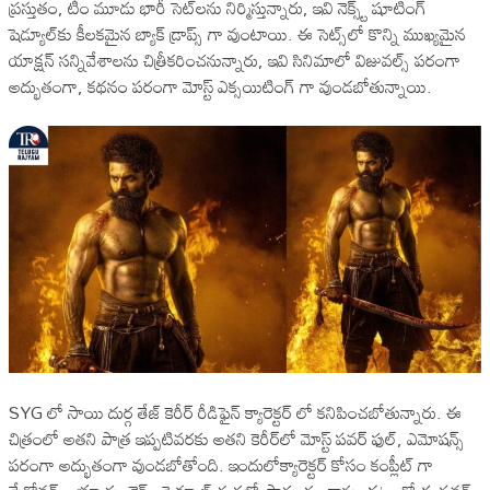
ప్రస్తుతం, టీం మూడు భారీ సెట్‌లను నిర్మిస్తున్నారు, ఇవి నెక్స్ట్ షూటింగ్
షెడ్యూల్‌కు కీలకమైన బ్యాక్ డ్రాప్స్ గా వుంటాయి. ఈ సెట్స్‌లో కొన్ని ముఖ్యమైన
యాక్షన్ సన్నివేశాలను చిత్రీకరించనున్నారు, ఇవి సినిమాలో విజువల్స్ పరంగా
అద్భుతంగా, కథనం పరంగా మోస్ట్ ఎక్సయిటింగ్ గా వుండబోతున్నాయి.
SYG లో సాయి దుర్గ తేజ్ కెరీర్ రీడిఫైన్ క్యారెక్టర్ లో కనిపించబోతున్నారు. ఈ
చిత్రంలో అతని పాత్ర ఇప్పటివరకు అతని కెరీర్‌లో మోస్ట్ పవర్ ఫుల్, ఎమోషన్స్
పరంగా అద్భుతంగా వుండబోతోంది. ఇందులోక్యారెక్టర్ కోసం కంప్లీట్ గా