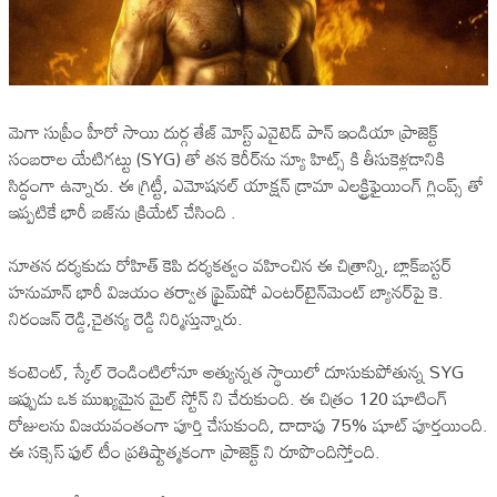
మెగా సుప్రీం హీరో సాయి దుర్గ తేజ్ మోస్ట్ ఎవైటెడ్ పాన్ ఇండియా ప్రాజెక్ట్
సంబరాల యేటిగట్టు (SYG) తో తన కెరీర్‌ను న్యూ హిట్స్ కి తీసుకెళ్లడానికి
సిద్ధంగా ఉన్నారు. ఈ గ్రిట్టీ, ఎమోషనల్ యాక్షన్ డ్రామా ఎలక్ట్రిఫైయింగ్ గ్లింప్స్ తో
ఇప్పటికే భారీ బజ్‌ను క్రియేట్ చేసింది .
నూతన దర్శకుడు రోహిత్ కెపి దర్శకత్వం వహించిన ఈ చిత్రాన్ని, బ్లాక్‌బస్టర్
హనుమాన్‌ భారీ విజయం తర్వాత ప్రైమ్‌షో ఎంటర్‌టైన్‌మెంట్ బ్యానర్‌పై కె.
నిరంజన్ రెడ్డి,చైతన్య రెడ్డి నిర్మిస్తున్నారు.
కంటెంట్, స్కేల్ రెండింటిలోనూ అత్యున్నత స్థాయిలో దూసుకుపోతున్న SYG
ఇప్పుడు ఒక ముఖ్యమైన మైల్ స్టోన్ ని చేరుకుంది. ఈ చిత్రం 120 షూటింగ్
రోజులను విజయవంతంగా పూర్తి చేసుకుంది, దాదాపు 75% షూట్ పూర్తయింది.
ఈ సక్సెస్ ఫుల్ టీం ప్రతిష్టాత్మకంగా ప్రాజెక్ట్ ని రూపొందిస్తోంది.