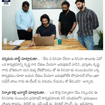
దర్శకుడు బాబ్జీ మాట్లాడుతూ..
. “నేను ఏ సినిమా చేసినా ఆ సినిమా తాలూకు ఏదో
ఒక కార్యక్రమాన్ని కృష్ణ గారి చేతుల మీదుగా జరుపుకునే వాడిని, ప్రస్తుతం కృష్ణ
గారు భౌతికంగా మన మధ్య లేకపోవడం తో ఈ సినిమా కు సంబంధించిన ఒక్క
కార్యక్రమం కూడా ఆయన చేతుల మీదుగా జరుపుకోలేక పోయాననే లోటు ఇలా
సుధీర్ బాబు గారు ఈ టీజర్ ను విడుదల చేయడం తో తీరిందని” అన్నారు.
నిర్మాత బెల్లి జనార్థన్ మాట్లాడుతూ..
. “ఒక కొత్త నిర్మాతగా నేను నిర్మించిన ఈ
సినిమాకు సంబంధిన ప్రమోషన్ కార్యక్రమాలకు సినీ పరిశ్రమలోని ప్రముఖులు
హాజరు కావడం, టైటిల్ ను, ఫస్ట్ లుక్ ను, లిరికల్ సాంగ్స్ ను, ఆడియోను