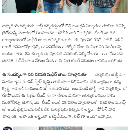
అభ్యుదయ దర్శకుడు బాబ్జీ దర్శకత్వంలో బెల్లి జనార్థన్ నిర్మాతగా తూలికా తనిష్క్
క్రియేషన్స్ పతాకంలో రూపొందిన ” పోలీస్ వారి హెచ్చరిక” టీజర్ ను తన
కార్యాలయంలో సుధీర్ బాబు ఆవిష్కరించారు. ఈ చిత్రానికి కిషన్ సాగర్, నళినీ
కాంత్ సినిమాటోగ్రాఫర్స్ గా పనిచేయగా గజ్వేల్ వేణు ఈ చిత్రానికి సంగీతాన్ని
అందించారు. శివ శర్వాణి ఈ చిత్రానికి ఎడిటింగ్ వర్క్ చేశారు. కాగా నేడు నవ
దళపతి సుధీర్ బాబు చేతుల మీదగా ఈ చిత్ర టీజర్ విడుదల కావడం జరిగింది.
ఈ సందర్భంగా నవ దళపతి సుధీర్ బాబు మాట్లాడుతూ
… “దర్శకుడు బాబ్జీ మా
మామగారైన సూపర్ స్టార్ కృష్ణ గారికి బాగా దగ్గరివాడు. దేశ వ్యాప్తంగా ఉన్న
కృష్ణ గారి అభిమానులందరికీ సుపరిచితుడు. అటువంటి బాబ్జీ గారి దర్శకత్వం లో
రూపొందిన ఈ చిత్రం టీజర్ ను నా చేతుల మీదుగా ఆవిష్కరించడం నాకు
సంతోషాన్ని కలిగిస్తుంది. టీజర్ అంటే రక రకాల వ్యాపకాలతో, రకరకాల మూడ్స్
తో ఉండే ప్రేక్షకులనుచిటిక వేసి మనవైపుకు తిప్పుకునే అస్త్రం. “పోలీస్ వారి
హెచ్చరిక” అలా ఒక అస్త్రంలా ఆకర్షణీయంగా, రిచ్ గా ఉంది” అన్నారు.