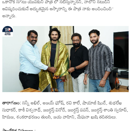
ఒకానొక సగటు యువకుని పాత్ర లో నటిస్తున్నానని, నాలోని నటుడిని
ఆవిష్కరించుకునే అద్భుతమైన ఆస్కారాన్ని ఈ పాత్ర నాకు అందించింది”
అన్నారు.
తారాగణం:
సన్నీ అఖిల్, అజయ్ ఘోష్, రవి కాలే, షాయాజీ షిండే, శుభలేఖ
సుధాకర్, కాశీ విశ్వనాథ్, జబర్దస్త్ వినోద్, జబర్దస్త్ పవన్, జబర్దస్త్ శాంతి స్వరూప్,
హిమజ, శంకరాభరణం తులసి, జయ వాహిని, మేఘనా ఖుషి తదితరులు.
సాంకేతిక నిపుణులు :