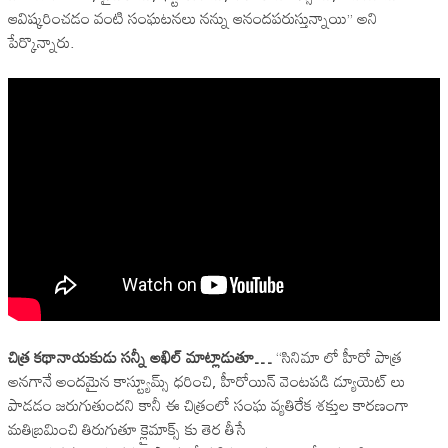
ఆవిష్కరించడం వంటి సంఘటనలు నన్ను ఆనందపరుస్తున్నాయి” అని
పేర్కొన్నారు.
చిత్ర కథానాయకుడు సన్నీ అఖిల్ మాట్లాడుతూ…
“సినిమా లో హీరో పాత్ర
అనగానే అందమైన కాస్ట్యూమ్స్ ధరించి, హీరోయిన్ వెంటపడి డ్యూయెట్ లు
పాడడం జరుగుతుందని కానీ ఈ చిత్రంలో సంఘ వ్యతిరేక శక్తుల కారణంగా
మతిబ్రమించి తిరుగుతూ క్లైమాక్స్ కు తెర తీసే