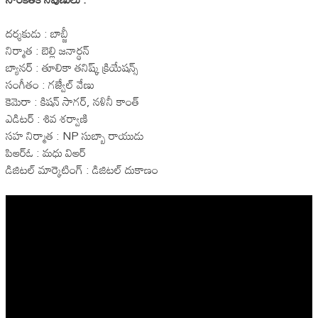
దర్శకుడు : బాబ్జీ
నిర్మాత : బెల్లి జనార్థన్
బ్యానర్ : తూలికా తనిష్క్ క్రియేషన్స్
సంగీతం : గజ్వేల్ వేణు
కెమెరా : కిషన్ సాగర్, నళినీ కాంత్
ఎడిటర్ : శివ శర్వాణి
సహ నిర్మాత : NP సుబ్బా రాయుడు
పిఆర్ఓ : మధు విఆర్
డిజిటల్ మార్కెటింగ్ : డిజిటల్ దుకాణం