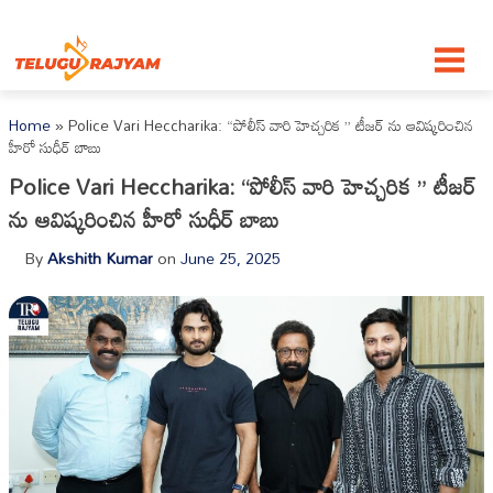
Skip to content
Home
»
Police Vari Heccharika: “పోలీస్ వారి హెచ్చరిక ” టీజర్ ను ఆవిష్కరించిన
హీరో సుధీర్ బాబు
Police Vari Heccharika: “పోలీస్ వారి హెచ్చరిక ” టీజర్
ను ఆవిష్కరించిన హీరో సుధీర్ బాబు
By
Akshith Kumar
on
June 25, 2025