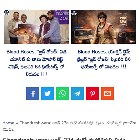
Blood Roses: “బ్లడ్ రోజస్” చిత్ర
Blood Roses: యాక్షన్ క్రైమ్
యూనిట్ కు బాబు మోహన్ బెస్ట్
థ్రిల్లర్ “బ్లడ్ రోజస్” ఫిబ్రవరి 6న
విషెస్, ఫిబ్రవరి 6న థియేటర్స్ లో
థియేటర్స్ లో విడుదల !!!
విడుదల !!!