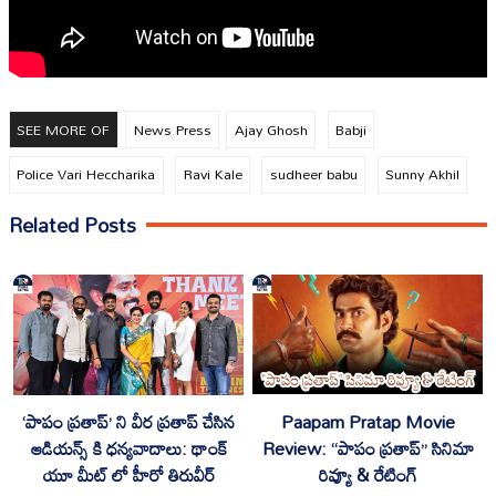
SEE MORE OF
News Press
Ajay Ghosh
Babji
Police Vari Heccharika
Ravi Kale
sudheer babu
Sunny Akhil
Related Posts
Paapam Pratap Movie
‘పాపం ప్రతాప్’ ని వీర ప్రతాప్ చేసిన
Review: “పాపం ప్రతాప్” సినిమా
ఆడియన్స్ కి ధన్యవాదాలు: థాంక్
రివ్యూ & రేటింగ్
యూ మీట్ లో హీరో తిరువీర్