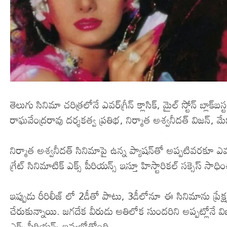
తెలుగు సినిమా చరిత్రలోనే ఎవర్‌గ్రీన్‌ క్లాసిక్‌, మైల్ స్టోన్ బ్లా
రాఘవేంద్రరావు దర్శకత్వ ప్రతిభ, నిర్మాత అశ్వనీదత్ విజన్, మ
నిర్మాత అశ్వనీదత్‌ సినిమాపై ఉన్న ప్యాషన్‌తో అప్పటివరకూ ఎ
గ్రేట్ సినిమాటిక్ ఎక్స్ పీరియన్స్ ఇస్తూ హిస్టారికల్ సక్సెస్ సాధి
ఇప్పుడు రీరిలీజ్ లో 2డీతో పాటు, 3డీలోనూ ఈ సినిమాను ప్రేక
చేరుకున్నాయి. జగదేక వీరుడు అతిలోక సుందరిని అప్పట్లోనే విజువ
ఎక్స్ పీరియన్స్ ఇవ్వబోతోంది.