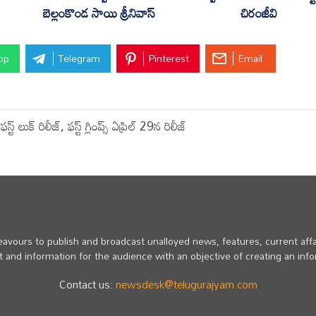
బెల్లంకొండ సాయి శ్రీనివాస్
చిరంజీవి
pp
Telegram
Pinterest
Email
 లుక్ రిలీజ్, ఫస్ట్ గ్లింప్స్ ఏప్రిల్ 29న రిలీజ్
vours to publish and broadcast unalloyed news, features, current affa
 and information for the audience with an objective of creating an inf
Contact us:
newsdesk@telugurajyam.com