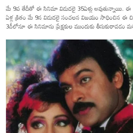
మే 9వ తేదీతో ఈ సినిమా విడుదలై 35ఏళ్లు అవుతున్నాయి. ఈ సం
ఏళ్ల క్రితం మే 9న విడుదలై సంచలన విజయం సాధించిన ఈ చిత్ర
3డీలోనూ ఈ సినిమాను ప్రేక్షకుల ముందుకు తీసుకురావడం మ