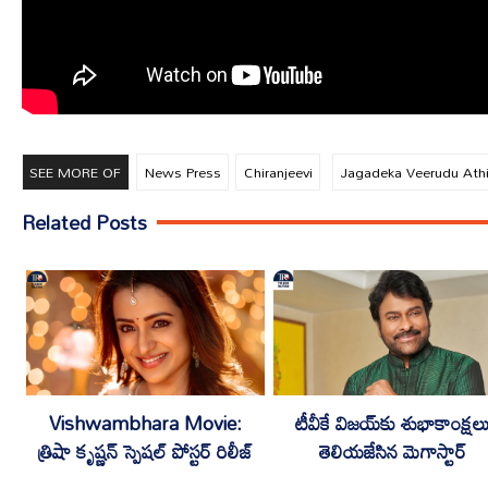
SEE MORE OF
News Press
Chiranjeevi
Jagadeka Veerudu Athi
Related Posts
టీవీకే విజయ్‌కు శుభాకాంక్షల
Vishwambhara Movie:
తెలియజేసిన మెగాస్టార్
త్రిషా కృష్ణన్‌ స్పెషల్ పోస్టర్ రిలీజ్