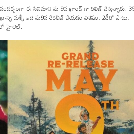
దర్భంగా ఈ సినిమాని మే 9వ గ్రాండ్ గా రిలీజ్ చేస్తున్నారు. 3
ాన్ని మళ్ళీ అదే మే9న రీరిలీజ్ చేయడం విశేషం. 2డీతో పాటు,
రో హైలెట్.