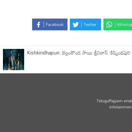
Facebook
Twitter
Whatsa
Kishkindhapuri: బెల్లంకొండ సాయి శ్రీనివాస్ ‘కిష్కింధపురి’ ఫస్ట్
TeluguRajyam endea
infotainment