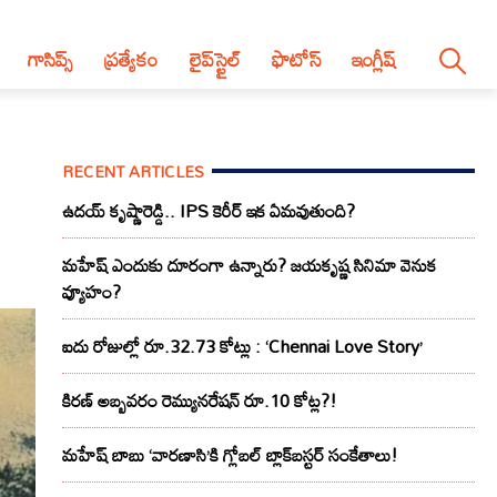
గాసిప్స్
ప్రత్యేకం
లైప్‌స్టైల్‌
ఫొటోస్
ఇంగ్లీష్
RECENT ARTICLES
ఉదయ్ కృష్ణారెడ్డి.. IPS కెరీర్ ఇక ఏమవుతుంది?
మహేష్ ఎందుకు దూరంగా ఉన్నారు? జయకృష్ణ సినిమా వెనుక
వ్యూహం?
ఐదు రోజుల్లో రూ.32.73 కోట్లు : ‘Chennai Love Story’
కిరణ్ అబ్బవరం రెమ్యునరేషన్ రూ.10 కోట్ల?!
మహేష్ బాబు ‘వారణాసి’కి గ్లోబల్ బ్లాక్‌బస్టర్ సంకేతాలు!