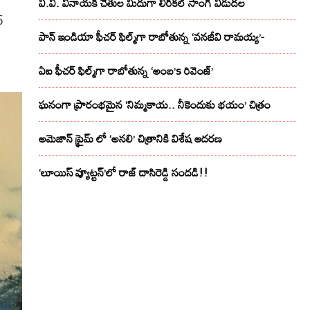
వి.వి. వినాయక్ చేతుల మీదుగా లిరికల్ సాంగ్ విడుదల
5
పాన్ ఇండియా ఫీచర్ ఫిల్మ్‌గా రాబోతున్న ‘వనజీవి రామయ్య’-
ఏఐ ఫీచర్ ఫిల్మ్‌గా రాబోతున్న ‘అంబ’s రివెంజ్’
ఘనంగా ప్రారంభమైన ‘నిమ్మకాయ.. నీకెందుకు భయం’ చిత్రం
అమెజాన్ ప్రైమ్ లో ‘అనలి’ చిత్రానికి విశేష ఆదరణ
‘లూయిస్ వ్యూట్టన్’లో రాజ్ దాసిరెడ్డి సందడి!!