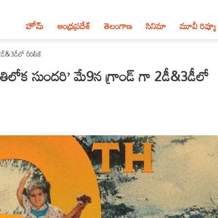
హోమ్
ఆంధ్ర‌ప్ర‌దేశ్‌
తెలంగాణ‌
సినిమా
మూవీ రివ్యూ
2డీ&3డీలో రీరిలీజ్
డు అతిలోక సుందరి’ మే9న గ్రాండ్ గా 2డీ&3డీలో