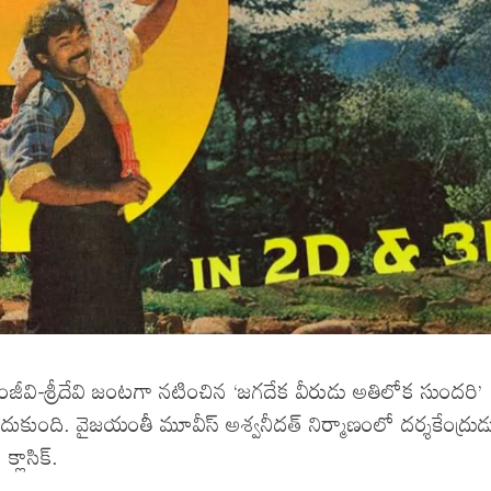
రంజీవి-శ్రీదేవి జంటగా నటించిన ‘జగదేక వీరుడు అతిలోక సుందరి’
ుకుంది. వైజయంతీ మూవీస్‌ అశ్వనీదత్ నిర్మాణంలో దర్శకేంద్రుడ
లాసిక్‌.