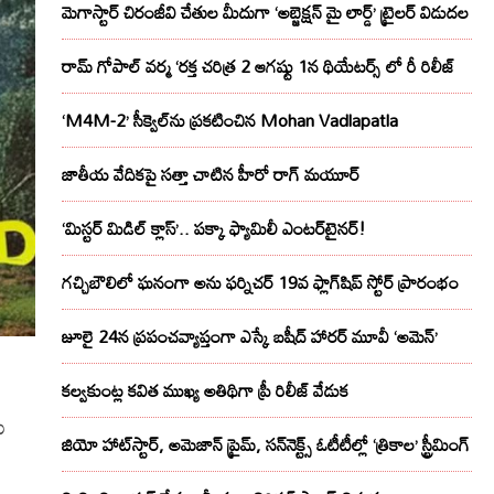
మెగాస్టార్ చిరంజీవి చేతుల మీదుగా ‘అబ్జెక్ష‌న్ మై లార్డ్‌’ ట్రైల‌ర్ విడుద‌ల
రామ్ గోపాల్ వర్మ ‘రక్త చరిత్ర 2 ఆగష్టు 1న థియేటర్స్ లో రీ రిలీజ్
‘M4M-2’ సీక్వెల్‌ను ప్రకటించిన Mohan Vadlapatla
జాతీయ వేదికపై సత్తా చాటిన హీరో రాగ్ మయూర్‌
‘మిస్టర్ మిడిల్ క్లాస్’.. పక్కా ఫ్యామిలీ ఎంటర్‌టైనర్!
గచ్చిబౌలిలో ఘనంగా అను ఫర్నిచర్ 19వ ఫ్లాగ్‌షిప్ స్టోర్ ప్రారంభం
జూలై 24న ప్రపంచవ్యాప్తంగా ఎస్కే బషీద్‌ హారర్ మూవీ ‘అమెన్’
కల్వకుంట్ల కవిత ముఖ్య అతిథిగా ప్రీ రిలీజ్ వేడుక
ు
జియో హాట్‌స్టార్, అమెజాన్ ప్రైమ్, సన్‌నెక్ట్స్ ఓటీటీల్లో ‘త్రికాల’ స్ట్రీమింగ్