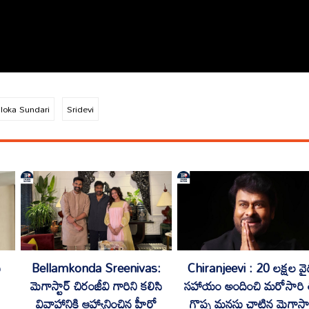
loka Sundari
Sridevi
ు
Bellamkonda Sreenivas:
Chiranjeevi : 20 లక్షల వైద
మెగాస్టార్ చిరంజీవి గారిని కలిసి
సహాయం అందించి మరోసారి
వివాహానికి ఆహ్వానించిన హీరో
గొప్ప మనసు చాటిన మెగాస్టా