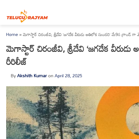
Skip to content
Home
»
మెగాస్టార్ చిరంజీవి, శ్రీదేవి ‘జగదేక వీరుడు అతిలోక సుందరి’ మే9న గ్రాండ్ గా 
మెగాస్టార్ చిరంజీవి, శ్రీదేవి ‘జగదేక వీరు
రీరిలీజ్
By
Akshith Kumar
on
April 28, 2025