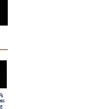
్య
 తన
ర్