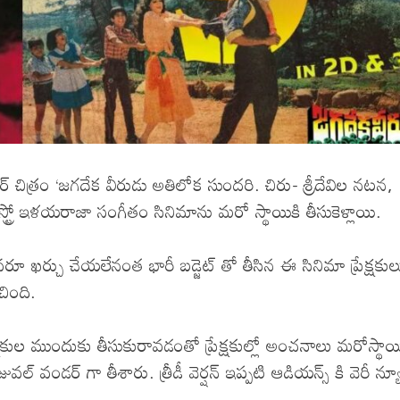
క్‌బస్టర్‌ చిత్రం ‘జగదేక వీరుడు అతిలోక సుందరి. చిరు- శ్రీదేవిల నటన,
ేస్ట్రో ఇళయరాజా సంగీతం సినిమాను మరో స్థాయికి తీసుకెళ్లాయి.
వరూ ఖర్చు చేయలేనంత భారీ బడ్జెట్ తో తీసిన ఈ సినిమా ప్రేక్షకుల
ంచింది.
్షకుల ముందుకు తీసుకురావడంతో ప్రేక్షకుల్లో అంచనాలు మరోస్థాయ
ల్ వండర్ గా తీశారు. త్రీడీ వెర్షన్ ఇప్పటి ఆడియన్స్ కి వెరీ న్య