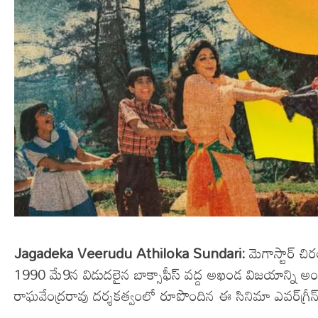
Jagadeka Veerudu Athiloka Sundari:
మెగాస్టార్ చి
1990 మే9న విడుదలైన బాక్సాఫీస్‌ వద్ద అఖండ విజయాన్ని అంద
రాఘవేంద్రరావు దర్శకత్వంలో రూపొందిన ఈ సినిమా ఎవర్‌గ్రీన్‌ క్