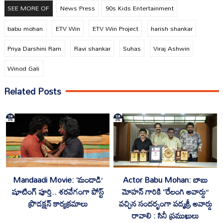
SEE MORE OF
News Press
90s Kids Entertainment
babu mohan
ETV Win
ETV Win Project
harish shankar
Priya Darshini Ram
Ravi shankar
Suhas
Viraj Ashwin
Winod Gali
Related Posts
Mandaadi Movie: ‘మండాడి’
Actor Babu Mohan: బాబు
షూటింగ్ పూర్తి.. శరవేగంగా పోస్ట్
మోహన్ గారికి “రేలంగి అవార్డు”
ప్రొడక్షన్ కార్యక్రమాలు
వచ్చిన సందర్భంగా పద్మశ్రీ అవార్డు
రావాలి : సినీ ప్రముఖులు