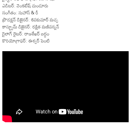
ఎడిటర్: వెంకటేష్ చుండూరు
సంగీతం: సుహాస్ & రీ
ప్రొడక్షన్ డిజైనర్: శివకుమార్ మచ్చ
కాస్ట్యూమ్ డిజైనర్: రక్షిత మణివన్నన్
డైలాగ్ రైటర్: రాజశేఖర్ బద్దం
కొరియోగ్రాఫర్: ఈశ్వర్ పెంటి