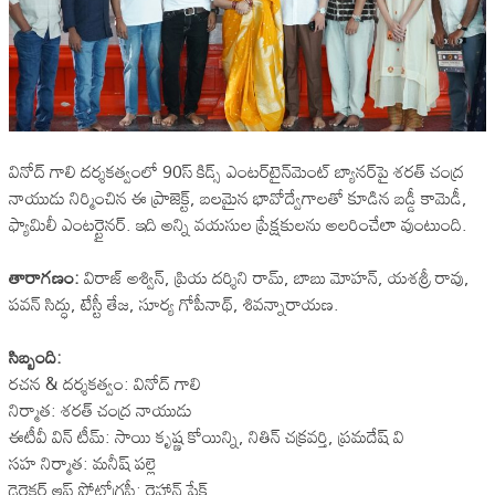
వినోద్ గాలి దర్శకత్వంలో 90స్ కిడ్స్ ఎంటర్‌టైన్‌మెంట్ బ్యానర్‌పై శరత్ చంద్ర
నాయుడు నిర్మించిన ఈ ప్రాజెక్ట్, బలమైన భావోద్వేగాలతో కూడిన బడ్డీ కామెడీ,
ఫ్యామిలీ ఎంటర్టైనర్. ఇది అన్ని వయసుల ప్రేక్షకులను అలరించేలా వుంటుంది.
తారాగణం:
విరాజ్ అశ్విన్, ప్రియ దర్శిని రామ్, బాబు మోహన్, యశశ్రీ రావు,
పవన్ సిద్ధు, టేస్టీ తేజ, సూర్య గోపీనాథ్, శివన్నారాయణ.
సిబ్బంది:
రచన & దర్శకత్వం: వినోద్ గాలి
నిర్మాత: శరత్ చంద్ర నాయుడు
ఈటీవీ విన్ టీమ్: సాయి కృష్ణ కోయిన్ని, నితిన్ చక్రవర్తి, ప్రమదేష్ వి
సహ నిర్మాత: మనీష్ పల్లె
డైరెక్టర్ ఆఫ్ ఫోటోగ్రఫీ: రెహాన్ షేక్