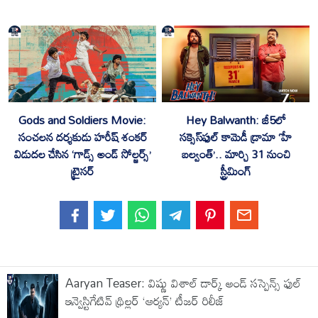
Gods and Soldiers Movie:
Hey Balwanth: జీ5లో
సంచలన దర్శకుడు హరీష్‌ శంకర్‌
స‌క్సెస్‌ఫుల్ కామెడీ డ్రామా ‘హే
విడుదల చేసిన ‘గాడ్స్ అండ్ సోల్జర్స్’
బ‌ల్వంత్‌’.. మార్చి 31 నుంచి
ట్రైసర్‌
స్ట్రీమింగ్
Aaryan Teaser: విష్ణు విశాల్ డార్క్ అండ్ సస్పెన్స్ ఫుల్
ఇన్వెస్టిగేటివ్ థ్రిల్లర్ ‘ఆర్యన్’ టీజర్ రిలీజ్