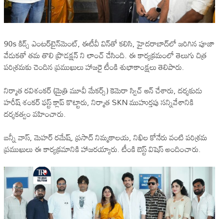
90s కిడ్స్ ఎంటర్‌టైన్‌మెంట్, ఈటీవీ విన్‌తో కలిసి, హైదరాబాద్‌లో జరిగిన పూజా
వేడుకతో తమ తొలి ప్రొడక్షన్ ని లాంచ్ చేసింది. ఈ కార్యక్రమంలో తెలుగు చిత్ర
పరిశ్రమకు చెందిన ప్రముఖులు హాజరై టీంకి శుభాకాంక్షలు తెలిపారు.
నిర్మాత రవిశంకర్ (మైత్రి మూవీ మేకర్స్) కెమెరా స్విచ్ ఆన్ చేశారు, దర్శకుడు
హరీష్ శంకర్ ఫస్ట్ క్లాప్ కొట్టారు, నిర్మాత SKN ముహుర్తపు సన్నివేశానికి
దర్శకత్వం వహించారు.
బన్నీ వాస్, మెహర్ రమేష్, ప్రసాద్ నిమ్మకాలయ, నిఖిల కోనేరు వంటి పరిశ్రమ
ప్రముఖులు ఈ కార్యక్రమానికి హాజరయ్యారు. టీంకి బెస్ట్ విషెస్ అందించారు.