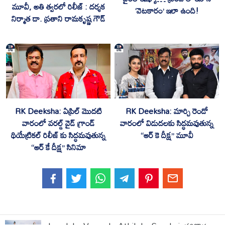
మూవీ, అతి త్వరలో రిలీజ్ : దర్శక
‘వెటకారం’ ఇలా ఉంది!
నిర్మాత డా. ప్రతాని రామకృష్ణ గౌడ్
RK Deeksha: ఏప్రిల్ మొదటి
RK Deeksha: మార్చి రెండో
వారంలో వరల్డ్ వైడ్ గ్రాండ్
వారంలో విడుదలకు సిద్ధమవుతున్న
థియేట్రికల్ రిలీజ్ కు సిద్ధమవుతున్న
“ఆర్ కె దీక్ష” మూవీ
“ఆర్ కే దీక్ష” సినిమా