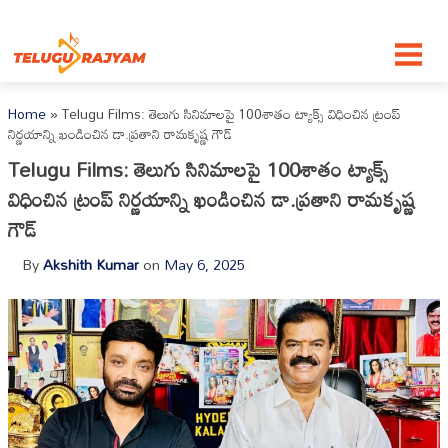
Skip to content
Home
»
Telugu Films: తెలుగు సినిమాల‌పై 100శాతం ట్యాక్స్ విధించిన ట్రంప్
నిర్ణ‌యాన్ని ఖండించిన డా.ప్ర‌తాని రామ‌కృష్ణ గౌడ్
Telugu Films: తెలుగు సినిమాల‌పై 100శాతం ట్యాక్స్
విధించిన ట్రంప్ నిర్ణ‌యాన్ని ఖండించిన డా.ప్ర‌తాని రామ‌కృష్ణ
గౌడ్
By
Akshith Kumar
on
May 6, 2025