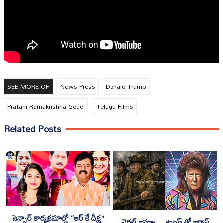
SEE MORE OF
News Press
Donald Trump
Pratani Ramakrishna Goud
Telugu Films
Related Posts
సెన్సార్ కార్యక్రమాల్లో “ఆర్ కే దీక్ష”
వైరల్ ఇష్యూ… ట్రంప్ తో ఇరాన్