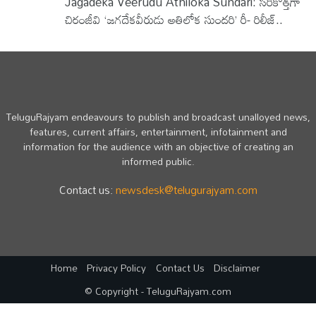
Jagadeka Veerudu Athiloka Sundari: సరికొత్తగా
చిరంజీవి ‘జగదేకవీరుడు అతిలోక సుందరి’ రీ- రిలీజ్..
TeluguRajyam endeavours to publish and broadcast unalloyed news,
features, current affairs, entertainment, infotainment and
information for the audience with an objective of creating an
informed public.
Contact us:
newsdesk@telugurajyam.com
Home
Privacy Policy
Contact Us
Disclaimer
© Copyright - TeluguRajyam.com