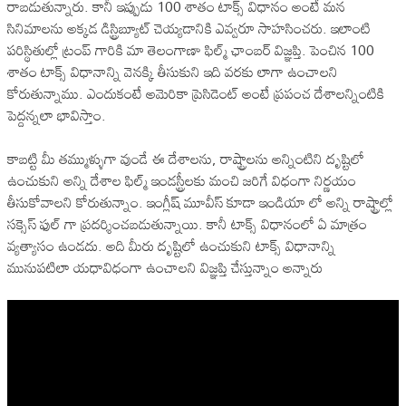
రాబడుతున్నారు. కానీ ఇప్పుడు 100 శాతం టాక్స్ విధానం అంటే మన
సినిమాలను అక్కడ డిస్ట్రిబ్యూట్ చెయ్యడానికి ఎవ్వరూ సాహసించరు. ఇలాంటి
పరిస్థితుల్లో ట్రంప్ గారికి మా తెలంగాణా ఫిల్మ్ ఛాంబర్ విజ్ఞప్తి. పెంచిన 100
శాతం టాక్స్ విధానాన్ని వెనక్కి తీసుకుని ఇది వరకు లాగా ఉంచాలని
కోరుతున్నాము. ఎందుకంటే అమెరికా ప్రెసిడెంట్ అంటే ప్రపంచ దేశాలన్నింటికి
పెద్దన్నలా భావిస్తాం.
కాబట్టి మీ తమ్ముళ్ళుగా వుండే ఈ దేశాలను, రాష్ట్రాలను అన్నింటిని దృష్టిలో
ఉంచుకుని అన్ని దేశాల ఫిల్మ్ ఇండస్ట్రీలకు మంచి జరిగే విధంగా నిర్ణయం
తీసుకోవాలని కోరుతున్నాం. ఇంగ్లీష్ మూవీస్ కూడా ఇండియా లో అన్ని రాష్ట్రాల్లో
సక్సెస్ ఫుల్ గా ప్రదర్శించబడుతున్నాయి. కానీ టాక్స్ విధానంలో ఏ మాత్రం
వ్యత్యాసం ఉండదు. అది మీరు దృష్టిలో ఉంచుకుని టాక్స్ విధానాన్ని
మునుపటిలా యధావిధంగా ఉంచాలని విజ్ఞప్తి చేస్తున్నాం అన్నారు