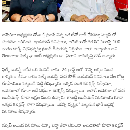
అమెరికా అధ్యక్షుడు డోనాల్డ్ ట్రంప్ నిన్న ఒక జీవో జారీ చేసినట్లు న్యూస్ లో
చూడడం జరిగింది. ఇండియన్ సినిమాలు, అమెరికాయేతర సినిమాలపై 100
శాతం టాక్స్ విధిస్తున్నట్లు ట్రంప్ తీసుకున్న నిర్ణయం చాలా అన్యాయం అని
తెలంగాణా ఫిల్మ్ ఛాంబర్ అధ్యక్షుడు డా. ప్రతాని రామకృష్ణ గౌడ్ అన్నారు.
ఫిల్మ్ ఇండస్ట్రీ అనేది ఒక కంపెనీ కాదు. 24 క్రాఫ్ట్ లలో కొన్ని లక్షల మంది
కార్మికుల జీవనాధారం ఫిల్మ్ ఇండస్ట్రీ. మన సౌత్ ఇండియన్ సినిమాలు వేల కోట్ల
రూపాయలు పెట్టుబడి పెట్టి తీస్తున్నారు. ఇక్కడ ఎంత కలెక్షన్స్ వస్తాయో,
అమెరికాలో కూడా అదే విధంగా కలెక్షన్స్ వస్తున్నాయి. అలాగే అమెరికా లో మన
ఇండియన్స్ కూడా లక్షల మంది ఉన్నారు. కాబట్టి ఇండియన్ సినిమాలకు కూడా
అక్కడ కలెక్షన్స్ బాగా వస్తున్నాయి. ఇవన్నీ దృష్టిలో పెట్టుకునే భారీ బడ్జెట్లో
సినిమాలు తీస్తున్నారు.
సక్సెస్ అయిన సినిమాలు చిన్నా పెద్దా తేడా లేకుండా అమెరికాలో కూడా కలెక్షన్