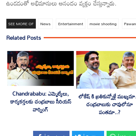
ఉండడంతో అభిమానులు ఆనందం వ్యక్తం చేస్తున్నారు.
SEE MORE OF
News
Entertainment
movie shooting
Pawan
Related Posts
Chandrababu: ఎమ్మెల్యేలు,
లోకేష్ కి బ్రతికున్నోళ్లే ముఖ్యమా
కార్యకర్తలకు చంద్రబాబు సీరియస్
చంద్రబాబుకు చావులోనూ
వార్నింగ్
పంతమా..?