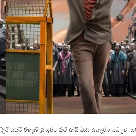
ర్ పవన్ కళ్యాణ్ ప్రస్తుతం ఫుల్ జోష్ మీద ఉన్నారని చెప్పాలి. 