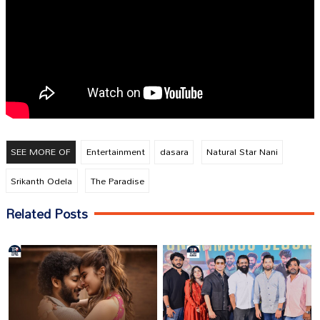
SEE MORE OF
Entertainment
dasara
Natural Star Nani
Srikanth Odela
The Paradise
Related Posts