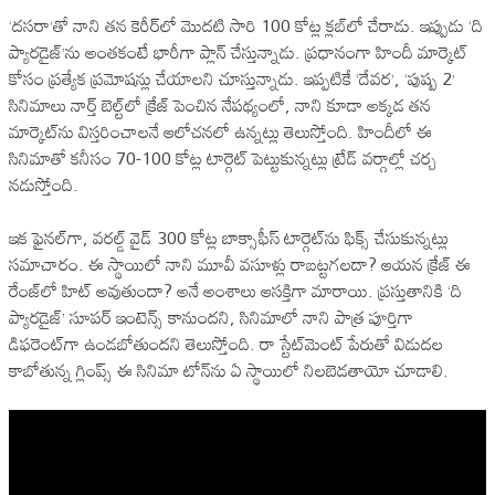
‘దసరా’తో నాని తన కెరీర్‌లో మొదటి సారి 100 కోట్ల క్లబ్‌లో చేరాడు. ఇప్పుడు ‘ది
ప్యారడైజ్‌’ను అంతకంటే భారీగా ప్లాన్‌ చేస్తున్నాడు. ప్రధానంగా హిందీ మార్కెట్‌
కోసం ప్రత్యేక ప్రమోషన్లు చేయాలని చూస్తున్నాడు. ఇప్పటికే ‘దేవర’, ‘పుష్ప 2’
సినిమాలు నార్త్ బెల్ట్‌లో క్రేజ్ పెంచిన నేపథ్యంలో, నాని కూడా అక్కడ తన
మార్కెట్‌ను విస్తరించాలనే ఆలోచనలో ఉన్నట్లు తెలుస్తోంది. హిందీలో ఈ
సినిమాతో కనీసం 70-100 కోట్ల టార్గెట్‌ పెట్టుకున్నట్లు ట్రేడ్‌ వర్గాల్లో చర్చ
నడుస్తోంది.
ఇక ఫైనల్‌గా, వరల్డ్‌ వైడ్‌ 300 కోట్ల బాక్సాఫీస్‌ టార్గెట్‌ను ఫిక్స్‌ చేసుకున్నట్లు
సమాచారం. ఈ స్థాయిలో నాని మూవీ వసూళ్లు రాబట్టగలదా? ఆయన క్రేజ్‌ ఈ
రేంజ్‌లో హిట్‌ అవుతుందా? అనే అంశాలు ఆసక్తిగా మారాయి. ప్రస్తుతానికి ‘ది
ప్యారడైజ్‌’ సూపర్‌ ఇంటెన్స్‌ కానుందని, సినిమాలో నాని పాత్ర పూర్తిగా
డిఫరెంట్‌గా ఉండబోతుందని తెలుస్తోంది. రా స్టేట్‌మెంట్ పేరుతో విడుదల
కాబోతున్న గ్లింప్స్‌ ఈ సినిమా టోన్‌ను ఏ స్థాయిలో నిలబెడతాయో చూడాలి.