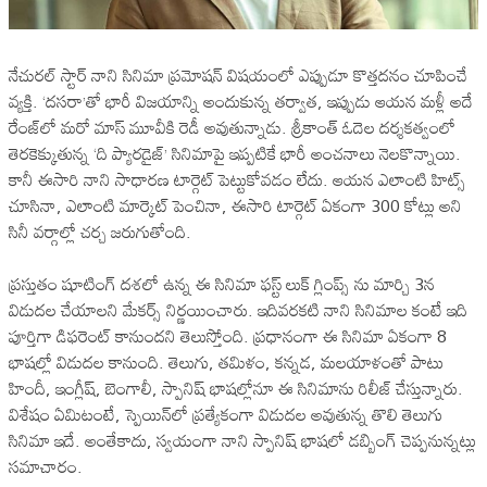
నేచురల్ స్టార్ నాని సినిమా ప్రమోషన్‌ విషయంలో ఎప్పుడూ కొత్తదనం చూపించే
వ్యక్తి. ‘దసరా’తో భారీ విజయాన్ని అందుకున్న తర్వాత, ఇప్పుడు ఆయన మళ్లీ అదే
రేంజ్‌లో మరో మాస్‌ మూవీకి రెడీ అవుతున్నాడు. శ్రీకాంత్‌ ఓదెల దర్శకత్వంలో
తెరకెక్కుతున్న ‘ది ప్యారడైజ్‌’ సినిమాపై ఇప్పటికే భారీ అంచనాలు నెలకొన్నాయి.
కానీ ఈసారి నాని సాధారణ టార్గెట్ పెట్టుకోవడం లేదు. ఆయన ఎలాంటి హిట్స్
చూసినా, ఎలాంటి మార్కెట్ పెంచినా, ఈసారి టార్గెట్ ఏకంగా 300 కోట్లు అని
సినీ వర్గాల్లో చర్చ జరుగుతోంది.
ప్రస్తుతం షూటింగ్ దశలో ఉన్న ఈ సినిమా ఫస్ట్ లుక్‌ గ్లింప్స్ ను మార్చి 3న
విడుదల చేయాలని మేకర్స్‌ నిర్ణయించారు. ఇదివరకటి నాని సినిమాల కంటే ఇది
పూర్తిగా డిఫరెంట్‌ కానుందని తెలుస్తోంది. ప్రధానంగా ఈ సినిమా ఏకంగా 8
భాషల్లో విడుదల కానుంది. తెలుగు, తమిళం, కన్నడ, మలయాళంతో పాటు
హిందీ, ఇంగ్లీష్, బెంగాలీ, స్పానిష్ భాషల్లోనూ ఈ సినిమాను రిలీజ్‌ చేస్తున్నారు.
విశేషం ఏమిటంటే, స్పెయిన్‌లో ప్రత్యేకంగా విడుదల అవుతున్న తొలి తెలుగు
సినిమా ఇదే. అంతేకాదు, స్వయంగా నాని స్పానిష్‌ భాషలో డబ్బింగ్‌ చెప్పనున్నట్లు
సమాచారం.