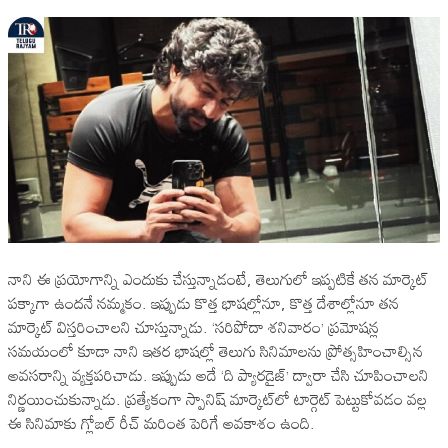
నాని ఈ ప్రయోగాన్ని ఎందుకు చేస్తున్నాడంటే, తెలుగులో ఇప్పటికే తన మార్కెట్‌
పక్కాగా ఉందనే నమ్మకం. ఇప్పుడు కొత్త భాషల్లోనూ, కొత్త దేశాల్లోనూ తన
మార్కెట్ విస్తరించాలని చూస్తున్నాడు. ‘సరిపోదా శనివారం’ ప్రమోషన్ల
సమయంలో కూడా నాని ఇతర భాషల్లో తెలుగు సినిమాలను ప్రోత్సహించాల్సిన
అవసరాన్ని వ్యక్తపరిచాడు. ఇప్పుడు అదే ‘ది ప్యారడైజ్‌’ ద్వారా చేసి చూపించాలని
నిర్ణయించుకున్నాడు. ప్రత్యేకంగా స్పానిష్‌ మార్కెట్‌లో టార్గెట్‌ పెట్టుకోవడం వల్ల
ఈ సినిమాకు గ్లోబల్‌ రీచ్‌ మరింత పెరిగే అవకాశం ఉంది.