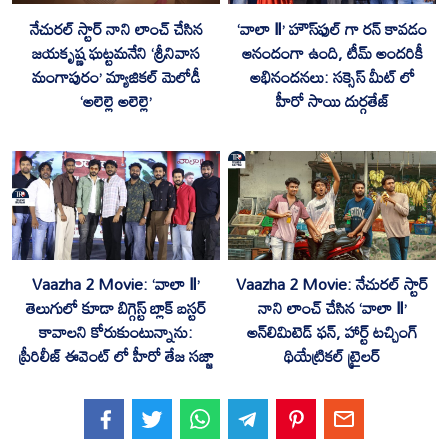
నేచురల్ స్టార్ నాని లాంచ్ చేసిన
‘వాలా Ⅱ’ హౌస్‌ఫుల్ గా రన్ కావడం
జయకృష్ణ ఘట్టమనేని ‘శ్రీనివాస
ఆనందంగా ఉంది, టీమ్ అందరికీ
మంగాపురం’ మ్యాజికల్ మెలోడీ
అభినందనలు: సక్సెస్ మీట్ లో
‘అలెల్లె అలెల్లె’
హీరో సాయి దుర్గతేజ్
Vaazha 2 Movie: ‘వాలా Ⅱ’
Vaazha 2 Movie: నేచురల్ స్టార్
తెలుగులో కూడా బిగ్గెస్ట్ బ్లాక్ బస్టర్
నాని లాంచ్ చేసిన ‘వాలా Ⅱ’
కావాలని కోరుకుంటున్నాను:
అన్‌లిమిటెడ్ ఫన్, హార్ట్ టచ్చింగ్
ప్రీరిలీజ్ ఈవెంట్ లో హీరో తేజ సజ్జా
థియేట్రికల్ ట్రైలర్