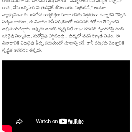
రాజకీయంగా పని చేశానని గుర్తు చేశారు. “వెన్నుపోటు వేసే పరిస్థితి ఎప్పుడూ
రాదు, నేను ఒక్కసారి మిత్రుడినైతే జీవితాంతం మిత్రుడినే,” అంటూ
వ్యాఖ్యానించారు. జనసేన కార్యకర్తలు కూడా తనకు మద్దతుగా ఉన్నారని చెప్పిన
సత్యనారాయణ, ఈ వివాదం సినీ పరిశ్రమలో అనవసర కల్లోలం తెచ్చిందని
అభిప్రాయపడ్డారు. ఇప్పుడు అందరి దృష్టి దిల్ రాజు తదుపరి స్పందనపై ఉంది.
ఒకవైపు నిర్మాతలు, మరోవైపు ఎగ్జిబిటర్లు.. మధ్యలో పవన్ కళ్యాణ్ చిత్రం. ఈ
వివాదానికి ఎటువైపు తీర్పు పడుతుందో చూడాల్సిందే. కానీ పరిశ్రమ మొత్తానికి
స్పష్టత అవసరం తప్పదు.