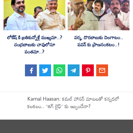
లోకేష్ కి బ్రతికున్నోళ్లే ముఖ్యమా..?
వర్మ, దొరబాబుకు చెలగాటం..
చంద్రబాబుకు చావులోనూ
పవన్ కు ప్రాణసంకటం..!
పంతమా..?
Kamal Haasan: కమల్ హాసన్ మాటలతో కన్నడలో
కలకలం.. “తగ్ లైఫ్” కు ఇబ్బందేనా?