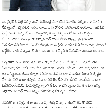
ఆంధ్రప్రదేశ్‌ చిత్ర పరిశ్రమలో థియేటర్ల మూసివేత వివాదం ఉధృతంగా మారిన
నేపథ్యంలో, ఎగ్జిబిటర్‌ సత్యనారాయణ మరోసారి హాట్‌టాపిక్‌ అయ్యారు. జనసేన
పార్టీ నుంచి సస్పెండ్‌ అయినప్పటికీ, తనపై వచ్చిన ఆరోపణలకు గట్టిగా
స్పందించారు. ముఖ్యంగా నిర్మాత దిల్‌ రాజు చేసిన వ్యాఖ్యలపై ఘాటుగా
ఎదురుదాడికి దిగారు. “పవన్‌ కళ్యాణ్‌ నా దేవుడు. ఆయన సినిమాకు అడ్డు పడాలనే
ఉద్దేశం నాకు ఎప్పుడూ లేదు,” అంటూ తన వెర్షన్‌ను మీడియా ముందు ఉంచారు.
సత్యనారాయణ వివరించిన విధంగా, థియేటర్ల బంద్‌ నిర్ణయం ఏప్రిల్‌ 24న
తీసుకున్నారట. కానీ హరి హర వీరమల్లు విడుదల తేదీ మే 12న ఉన్నందున, ఈ
బంద్‌ నిర్ణయం పవన్‌ కళ్యాణ్‌ సినిమాకు వ్యతిరేకంగా తీసుకున్నదికాదని స్పష్టం
చేశారు. దిల్‌ రాజు తప్పుడు ప్రచారానికి తెరలేపారని, దీనిని రాజకీయ కుట్రగా
చిత్రీకరించేందుకు ప్రయత్నిస్తున్నారని తీవ్రంగా విమర్శించారు. తన వద్ద ఉన్న
ఆధారాలతో దిల్‌ రాజు తప్పుబడతారని ధీమా వ్యక్తం చేశారు.
పవన్‌తో తన వ్యక్తిగత అనుబంధాన్ని గుర్తు చేస్తూ, గతంలో తనతో కలిసి