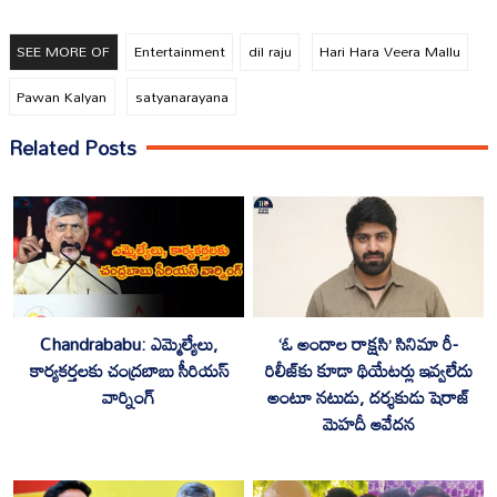
SEE MORE OF
Entertainment
dil raju
Hari Hara Veera Mallu
Pawan Kalyan
satyanarayana
Related Posts
Chandrababu: ఎమ్మెల్యేలు,
‘ఓ అందాల రాక్షసి’ సినిమా రీ-
కార్యకర్తలకు చంద్రబాబు సీరియస్
రిలీజ్‌కు కూడా థియేటర్లు ఇవ్వలేదు
వార్నింగ్
అంటూ నటుడు, దర్శకుడు షెరాజ్
మెహదీ ఆవేదన