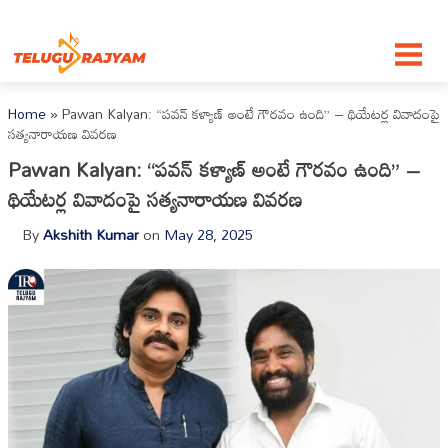
Skip to content
Home
»
Pawan Kalyan: “పవన్‌ కళ్యాణ్‌ అంటే గౌరవం ఉంది” – థియేటర్ల వివాదంపై
సత్యనారాయణ వివరణ
Pawan Kalyan: “పవన్‌ కళ్యాణ్‌ అంటే గౌరవం ఉంది” –
థియేటర్ల వివాదంపై సత్యనారాయణ వివరణ
By
Akshith Kumar
on
May 28, 2025