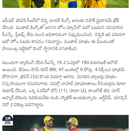
ఐపీఎల్‌ 2025 సీజన్‌లో చెన్నై సూపర్ కింగ్స్‌ ఆశలకు చెపాక్‌ మైదానమే బ్రేక్
వేసింది. పంజాబ్ కింగ్స్‌తో జరిగిన హోం మ్యాచ్‌లో మరో ఓటమిని చవిచూసిన
సీఎస్కే, ప్లేఆఫ్స్ రేసు నుంచి అధికారికంగా నిష్క్రమించింది. చెన్నైకి ఇది వరుసగా
ఐదో హోం ఓటమి కావడం గమనార్హం. పంజాబ్ మాత్రం ఈ విజయంతో
పాయింట్ల పట్టికలో రెండో స్థానానికి ఎగబాకింది.
ముందుగా బ్యాటింగ్ చేసిన సీఎస్కే 19.2 ఓవర్లలో 190 పరుగులకే ఆలౌట్
అయింది. కేవలం సామ్ కరన్ (88; 47 బంతుల్లో 9 ఫోర్లు, 4 సిక్స్‌లు) మాత్రమే
పోరాడగా, బ్రెవిస్ (32) కొంత మెరుగ్గా ఆడాడు. మిగిలిన బ్యాటర్లు మాత్రం
నిస్సహాయంగా వెనుదిరిగారు. చివర్లో చాహల్ మాయాజాలం సీనియర్లను కూడా
మటాష్ చేసింది. ఒక్క ఓవర్‌లో ధోనీ (11), హుడా (2), కాంబోజ్ (0), నూర్
అహ్మద్ (0)లను పెవిలియన్‌కు పంపి హ్యాట్రిక్ అందుకున్నాడు. అర్ష్‌దీప్, యాన్సెన్
చెరో 2 వికెట్లు పడగొట్టారు.