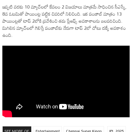
ఇప్పటి వరకు 10 మ్యాచ్‌లలో కేవలం 2 విజయాలు మాత్రమే సాధించిన సీఎస్కే,
8వ ఓటమితో పాయింట్ల పట్టిక చివరిలో నిలిచింది. ఇక పంజాబ్ మాత్రం 13
పాయింట్లతో టాప్ 2లోకి ప్రవేశించి తమ ప్లేఆఫ్స్ అవకాశాలను బలపరిచింది.
మిగిలిన మ్యాచ్‌లలో గెలిస్తే పంజాబ్‌కు నేరుగా టాప్ 2లో చోటు దక్కే అవకాశం
ఉంది.
SEE MORE OF
Entertainment
Chennai Super Kings
IPL 2025