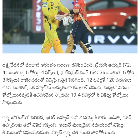
లక్ష్యచేధనలో పంజాబ్ ఆరంభం బలంగా కనిపించింది. శ్రేయస్ అయ్యర్ (72;
41 బంతుల్లో 5 ఫోర్లు, 4 సిక్స్‌లు), ప్రభ్‌సిమ్రన్ సింగ్ (54; 36 బంతుల్లో 5 ఫోర్లు,
3 సిక్స్‌లు) రాణించడంతో చెన్నైపై ఒత్తిడి పెరిగింది. 12 ఓవర్లకే 120 పరుగులు
చేసిన పంజాబ్, ఇక మ్యాచ్‌ను అద్భుతంగా కంట్రోల్ చేసింది. మధ్యలో వికెట్లు
కోల్పోయినప్పటికీ అవసరమైన స్కోరును 19.4 ఓవర్లలో 6 వికెట్లు కోల్పోయి
సాధించింది.
చెన్నై బౌలింగ్‌లో పతిరన, ఖలీల్ అహ్మద్ చెరో 2 వికెట్లు తీశారు. జడేజా, నూర్
అహ్మద్‌లకు తలో వికెట్ దక్కింది. అయితే ముఖ్యమైన సమయంలో వికెట్లు
తీయడంలో విఫలమవడంతో మ్యాచ్ చెన్నై చేతి నుంచి జారిపోయింది.