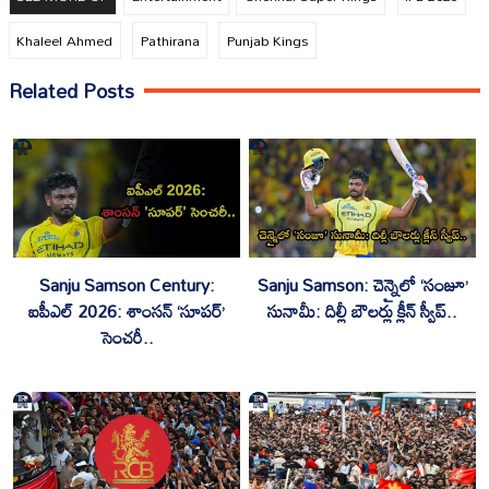
Khaleel Ahmed
Pathirana
Punjab Kings
Related Posts
Sanju Samson Century:
Sanju Samson: చెన్నైలో ‘సంజూ’
ఐపీఎల్ 2026: శాంసన్ ‘సూపర్’
సునామీ: దిల్లీ బౌలర్లు క్లీన్ స్వీప్..
సెంచరీ..