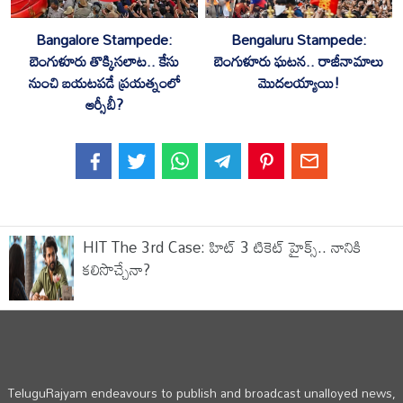
Bangalore Stampede:
Bengaluru Stampede:
బెంగుళూరు తొక్కిసలాట.. కేసు
బెంగుళూరు ఘటన.. రాజీనామాలు
నుంచి బయటపడే ప్రయత్నంలో
మొదలయ్యాయి!
ఆర్సీబీ?
HIT The 3rd Case: హిట్ 3 టికెట్ హైక్స్‌.. నానికి
కలిసొచ్చేనా?
TeluguRajyam endeavours to publish and broadcast unalloyed news,