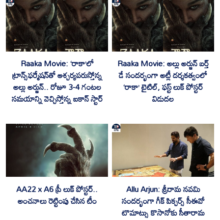
Raaka Movie: ‘రాకా’లో
Raaka Movie: అల్లు అర్జున్ బర్త్
ట్రాన్స్‌ఫ‌ర్మేష‌న్‌తో ఆశ్చ‌ర్య‌ప‌రుస్తోన్న
డే సందర్భంగా అట్లీ దర్శకత్వంలో
అల్లు అర్జున్‌.. రోజూ 3-4 గంట‌ల
‘రాకా’ టైటిల్, ఫస్ట్ లుక్ పోస్టర్
స‌మ‌యాన్ని వెచ్చిస్తోన్న ఐకాన్ స్టార్‌
విడుదల
AA22 x A6 ప్రీ లుక్ పోస్టర్‌..
Allu Arjun: శ్రీరామ నవమి
అంచనాలు రెట్టింపు చేసిన టీం
సందర్భంగా గీక్ పిక్చర్స్ సీఈవో
టొమాట్సు కొసానోకు సీతారామ