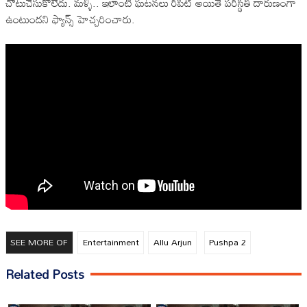
చోటుచేసుకోలేదు. మళ్ళీ.. ఇలాంటి ఘటనలు రిపీట్‌ అయితే పరిస్థితి దారుణంగా
ఉంటుందని ఫ్యాన్స్‌ హెచ్చరించారు.
SEE MORE OF
Entertainment
Allu Arjun
Pushpa 2
Related Posts