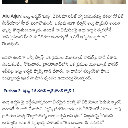
Allu Arjun
: అల్లు అర్జున్‌ ‘పుష్ప ‘2 సినిమా రిలీజ్‌ దగ్గరపడుతున్న వేళలో సోషల్‌
మీడీయాలో హీట్‌ పెరిగిపోతుంది. ఒకవైపు మెగా వర్సెస్‌ అల్లు ఫ్యామిలీ అంటూ
ఫ్యాన్స్‌ కొట్టుకుంటున్నారు. అయితే ఈ విషయంపై అల్లు అర్జున్‌ త్వరలోనే
‘అన్‌స్టాపబుల్‌ సీజన్‌ 4’ వేదికగా బాలయ్యతో క్లారిటీ ఇవ్వనున్నారు అని
తెలుస్తోంది.
ఇదిలా ఉండగా బన్నీ ఫ్యాన్స్‌ ఒక ప్రముఖ యూట్యూబ్‌ ఛానల్‌పై దాడి చేశారు.
ఎందుకంటే.. సోమవారం హైదరాబాద్‌లోని ఒక ప్రముఖ యూట్యూబ్‌ ఛానల్‌
ఆఫీస్‌పై అల్లు అర్జున్‌ ఫ్యాన్స్‌ దాడి చేశారు. ఈ దాడిలో ఫర్నిచర్‌తో పాటు
కంప్యూటర్లు ఇతర సామాగ్రి ధ్వంసం అయినట్లు తెలుస్తోంది.
Pushpa 2: ‘పుష్ప 2’కి తమన్‌ బ్యాక్‌ గ్రౌండ్‌ స్కోర్‌!?
అల్లు అర్జున్‌ పై ఉద్దేశపూర్వకంగా నీచమైన థంబ్స్‌తో వీడియోలు పెడుతున్నారని
అందుకే ఈ దాడి చేశామని ఫ్యాన్స్‌ ప్రకటించారు. ఒక వీడియోలో ఏకంగా చావు,
బ్రతుకుల మధ్య కొట్టాడుతున్న అల్లు అర్జున్‌ అని థంబ్‌ పెట్టడంపై సీరియస్‌
అయ్యారు. అయితే వ్యక్తులపై ఎలాంటి భౌతిక దాడులు ఈ ఘటనలో