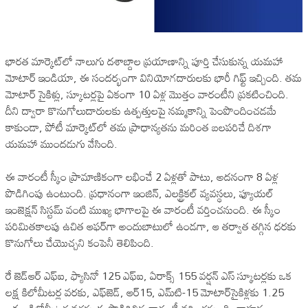
భారత మార్కెట్‌లో నాలుగు దశాబ్దాల ప్రయాణాన్ని పూర్తి చేసుకున్న యమహా
మోటార్ ఇండియా, ఈ సందర్భంగా వినియోగదారులకు భారీ గిఫ్ట్ ఇచ్చింది. తమ
మోటార్ సైకిళ్లు, స్కూటర్లపై ఏకంగా 10 ఏళ్ల మొత్తం వారంటీని ప్రకటించింది.
దీని ద్వారా కొనుగోలుదారులకు ఉత్పత్తులపై నమ్మకాన్ని పెంపొందించడమే
కాకుండా, పోటీ మార్కెట్‌లో తమ ప్రాధాన్యతను మరింత బలపరిచే దిశగా
యమహా ముందడుగు వేసింది.
ఈ వారంటీ స్కీం ప్రామాణికంగా లభించే 2 ఏళ్లతో పాటు, అదనంగా 8 ఏళ్ల
పొడిగింపు ఉంటుంది. ప్రధానంగా ఇంజిన్, ఎలక్ట్రికల్ వ్యవస్థలు, ఫ్యూయల్
ఇంజెక్షన్ సిస్టమ్ వంటి ముఖ్య భాగాలపై ఈ వారంటీ వర్తించనుంది. ఈ స్కీం
పరిమితకాలపు ఉచిత ఆఫర్‌గా అందుబాటులో ఉండగా, ఆ తర్వాత తగ్గిన ధరకు
కొనుగోలు చేయొచ్చని కంపెనీ తెలిపింది.
రే జెడ్ఆర్ ఎఫ్ఐ, ఫ్యాసినో 125 ఎఫ్ఐ, ఏరాక్స్ 155 వర్షన్ ఎస్ స్కూటర్లకు ఒక
లక్ష కిలోమీటర్ల వరకు, ఎఫ్‌జెడ్, ఆర్15, ఎమ్‌టి-15 మోటార్‌సైకిళ్లకు 1.25