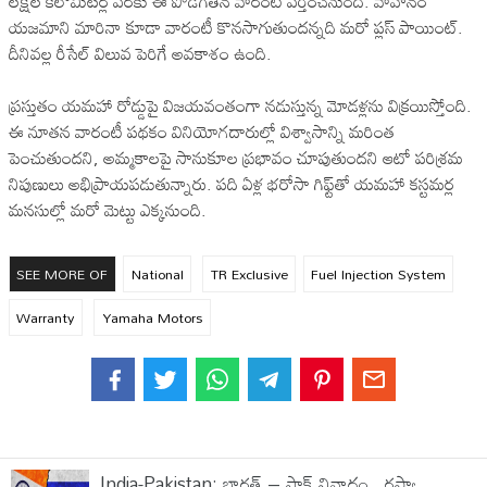
లక్షల కిలోమీటర్ల వరకు ఈ పొడిగితిన వారంటీ వర్తించనుంది. వాహనం
యజమాని మారినా కూడా వారంటీ కొనసాగుతుందన్నది మరో ప్లస్ పాయింట్.
దీనివల్ల రీసేల్ విలువ పెరిగే అవకాశం ఉంది.
ప్రస్తుతం యమహా రోడ్డుపై విజయవంతంగా నడుస్తున్న మోడళ్లను విక్రయిస్తోంది.
ఈ నూతన వారంటీ పథకం వినియోగదారుల్లో విశ్వాసాన్ని మరింత
పెంచుతుందని, అమ్మకాలపై సానుకూల ప్రభావం చూపుతుందని ఆటో పరిశ్రమ
నిపుణులు అభిప్రాయపడుతున్నారు. పది ఏళ్ల భరోసా గిఫ్ట్‌తో యమహా కస్టమర్ల
మనసుల్లో మరో మెట్టు ఎక్కనుంది.
SEE MORE OF
National
TR Exclusive
Fuel Injection System
Warranty
Yamaha Motors
India-Pakistan: భారత్ – పాక్ వివాదం.. రష్యా