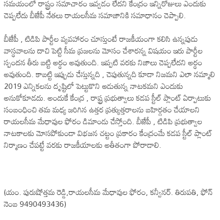
సమయంలో రాష్ట్రం సమాచారం ఇవ్వడం లేదని కేంద్రం ఇన్నిరోజులు ఎందుకు
చెప్పలేదు బీజేపీ నేతలు రాయలసీమ సమాజానికి సమాధానం చెప్పాలి.
బీజేపీ , టిడిపి పార్టీల వ్యవహారం చూస్తుంటే రాజకీయంగా కలిసి ఉన్నపుడు
వాస్థవాలను దాచి పెట్టి సీమ ప్రజలను మోసం చేశారన్న విషయం ఇరు పార్టీల
స్పందన తీరు బట్టి అర్థం అవుతుంది. ఇప్పటి వరకు నిజాలు చెప్పలేదని అర్థం
అవుతుంది. కాబట్టి ఇప్పుడు చేస్తున్నది , చెపుతున్నది కూడా నిజమని ఎలా నమ్మాలి
2019 ఎన్నికలను దృష్టిలో పెట్టుకొని ఆడుతున్న నాటకమని ఎందుకు
అనుకోకూడదు. అందుకే కేంద్ర , రాష్ట్ర ప్రభుత్వాలు కడప స్టీల్ ప్లాంట్ ఏర్పాటుకు
సంబంధించి తమ మధ్య జరిగిన ఉత్తర ప్రత్యుత్తరాలను బహిర్గతం చేయాలని
రాయలసీమ మేధావుల ఫోరం డిమాండు చేస్తోంది. బీజేపీ , టిడిపి ప్రభుత్వాల
నాటకాలకు మోసపోకుండా విభజన చట్టం ప్రకారం కేంద్రంమే కడప స్టీల్ ప్లాంట్
నిర్మాణం చేపట్టే వరకు రాజకీయాలకు అతీతంగా పోరాడాలి.
(యం. పురుషోత్తమ రెడ్డి,రాయలసీమ మేధావుల ఫోరం, కన్వీనర్. తిరుపతి, ఫోన్
నెంబ 9490493436)