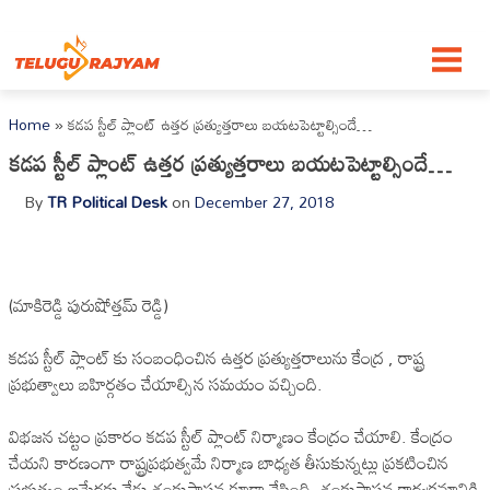
Skip to content
Home
»
కడప స్టీల్ ప్లాంట్ ఉత్తర ప్రత్యుత్తరాలు బయటపెట్టాల్సిందే…
కడప స్టీల్ ప్లాంట్ ఉత్తర ప్రత్యుత్తరాలు బయటపెట్టాల్సిందే…
By
TR Political Desk
on
December 27, 2018
(మాకిరెడ్డి పురుషోత్తమ్ రెడ్డి)
కడప స్టీల్ ప్లాంట్ కు సంబంధించిన ఉత్తర ప్రత్యుత్తరాలును కేంద్ర , రాష్ట్ర
ప్రభుత్వాలు బహిర్గతం చేయాల్సిన సమయం వచ్చింది.
విభజన చట్టం ప్రకారం కడప స్టీల్ ప్లాంట్ నిర్మాణం కేంద్రం చేయాలి. కేంద్రం
చేయని కారణంగా రాష్ట్రప్రభుత్వమే నిర్మాణ బాధ్యత తీసుకున్నట్లు ప్రకటించిన
ప్రభుత్వం ఆమేరకు నేడు శంకుస్థాపన కూడా చేసింది. శంకుస్థాపన కార్యక్రమానికి