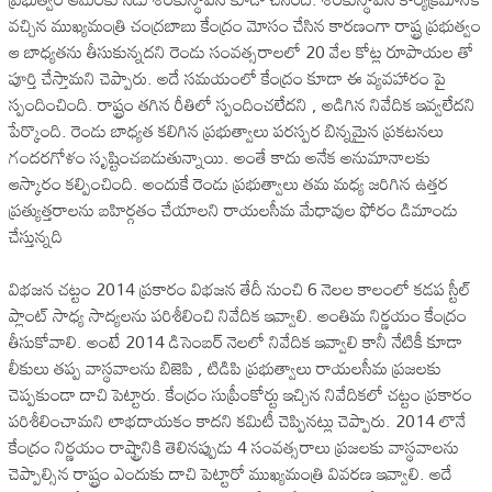
వచ్చిన ముఖ్యమంత్రి చంద్రబాబు కేంద్రం మోసం చేసిన కారణంగా రాష్ట్ర ప్రభుత్వం
ఆ బాధ్యతను తీసుకున్నదని రెండు సంవత్సరాలలో 20 వేల కోట్ల రూపాయల తో
పూర్తి చేస్తామని చెప్పారు. అదే సమయంలో కేంద్రం కూడా ఈ వ్యవహారం పై
స్పందించింది. రాష్ట్రం తగిన రీతిలో స్పందించలేదని , అడిగిన నివేదిక ఇవ్వలేదని
పేర్కొంది. రెండు బాధ్యత కలిగిన ప్రభుత్వాలు పరస్పర బిన్నమైన ప్రకటనలు
గందరగోళం సృష్టించబడుతున్నాయి. అంతే కాదు అనేక అనుమానాలకు
ఆస్కారం కల్పించింది. అందుకే రెండు ప్రభుత్వాలు తమ మధ్య జరిగిన ఉత్తర
ప్రత్యుత్తరాలను బహిర్గతం చేయాలని రాయలసీమ మేధావుల ఫోరం డిమాండు
చేస్తున్నది
విభజన చట్టం 2014 ప్రకారం విభజన తేదీ నుంచి 6 నెలల కాలంలో కడప స్టీల్
ప్లాంట్ సాధ్య సాద్యలను పరిశీలించి నివేదిక ఇవ్వాలి. అంతిమ నిర్ణయం కేంద్రం
తీసుకోవాలి. అంటే 2014 డిసెంబర్ నెలలో నివేదిక ఇవ్వాలి కానీ నేటికీ కూడా
లీకులు తప్ప వాస్థవాలను బిజెపి , టిడిపి ప్రభుత్వాలు రాయలసీమ ప్రజలకు
చెప్పకుండా దాచి పెట్టారు. కేంద్రం సుప్రీంకోర్టు ఇచ్చిన నివేదికలో చట్టం ప్రకారం
పరిశీలించామని లాభదాయకం కాదని కమిటీ చెప్పినట్లు చెప్పారు. 2014 లొనే
కేంద్రం నిర్ణయం రాష్ట్రానికి తెలినప్పుడు 4 సంవత్సరాలు ప్రజలకు వాస్థవాలను
చెప్పాల్సిన రాష్ట్రం ఎందుకు దాచి పెట్టారో ముఖ్యమంత్రి వివరణ ఇవ్వాలి. అదే