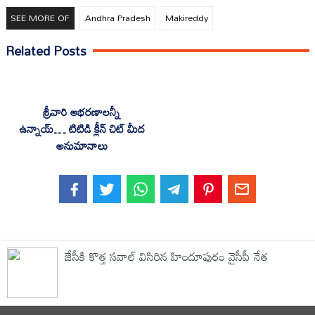
SEE MORE OF
Andhra Pradesh
Makireddy
Related Posts
శ్రీవారి ఆభరణాలన్నీ
ఉన్నాయ్… టిటిడి క్లీన్ చిట్ మీద
అనుమానాలు
జేసీకి కొత్త సవాల్ విసిరిన హిందూపురం వైసీపీ నేత