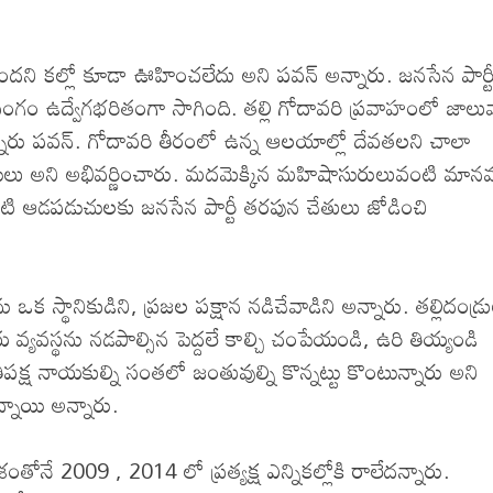
ని కల్లో కూడా ఊహించలేదు అని పవన్ అన్నారు. జనసేన పార్ట
సంగం ఉద్వేగభరితంగా సాగింది. తల్లి గోదావరి ప్రవాహంలో జాలువ
 అన్నారు పవన్. గోదావరి తీరంలో ఉన్న ఆలయాల్లో దేవతలని చాలా
డుచులు అని అభివర్ణించారు. మదమెక్కిన మహిషాసురులువంటి మాన
ువంటి ఆడపడుచులకు జనసేన పార్టీ తరపున చేతులు జోడించి
ను ఒక స్థానికుడిని, ప్రజల పక్షాన నడిచేవాడిని అన్నారు. తల్లిదండ్ర
కీయ వ్యవస్థను నడపాల్సిన పెద్దలే కాల్చి చంపేయండి, ఉరి తియ్యండి
్ష నాయకుల్ని సంతలో జంతువుల్ని కొన్నట్టు కొంటున్నారు అని
న్నాయి అన్నారు.
నే 2009 , 2014 లో ప్రత్యక్ష ఎన్నికల్లోకి రాలేదన్నారు.