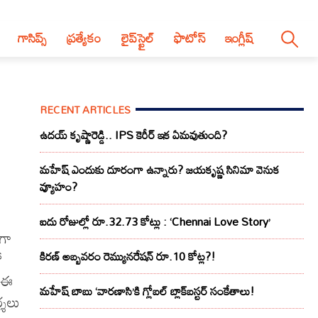
గాసిప్స్
ప్రత్యేకం
లైప్‌స్టైల్‌
ఫొటోస్
ఇంగ్లీష్
RECENT ARTICLES
ఉదయ్ కృష్ణారెడ్డి.. IPS కెరీర్ ఇక ఏమవుతుంది?
మహేష్ ఎందుకు దూరంగా ఉన్నారు? జయకృష్ణ సినిమా వెనుక
వ్యూహం?
ఐదు రోజుల్లో రూ.32.73 కోట్లు : ‘Chennai Love Story’
ంగా
ో
కిరణ్ అబ్బవరం రెమ్యునరేషన్ రూ.10 కోట్ల?!
. ఈ
మహేష్ బాబు ‘వారణాసి’కి గ్లోబల్ బ్లాక్‌బస్టర్ సంకేతాలు!
్శలు