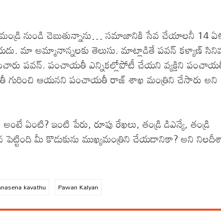
ాజమండ్రి నుండి చెబుతున్నాను… సమాజానికి సేవ చేయాలనీ 14 ఏళ
దు. మా అమ్మానాన్నలకు తెలుసు. మాట్లాడితే పవన్ కళ్యాణ్ సిన
నించారు పవన్. పంచాయతీ ఎన్నికల్లోపోటీ చేయని వ్యక్తిని పంచాయ
ాయతీ గురించి ఆయనని పంచాయతీ రాజ్ శాఖ మంత్రిని చేసారు అని
 అంటే ఏంటి? ఇంటి పేరు, రూపు రేఖలు, తండ్రి డిఎన్యే, తండ్రి
ేన పెట్టింది మీ కొడుకును ముఖ్యమంత్రిని చేయడానికా? అని నిలదీ
anasena kavathu
Pawan Kalyan