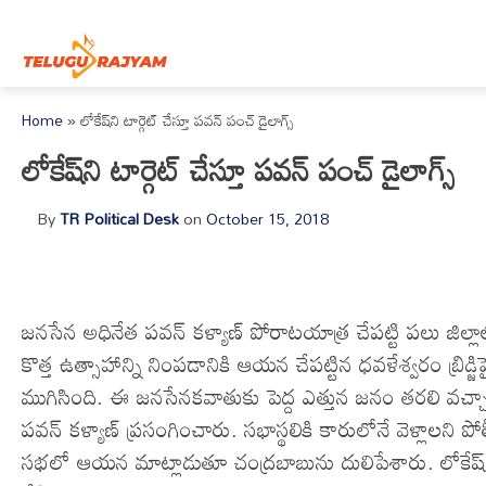
Skip to content
Home
»
లోకేష్‌ని టార్గెట్ చేస్తూ పవన్ పంచ్ డైలాగ్స్
లోకేష్‌ని టార్గెట్ చేస్తూ పవన్ పంచ్ డైలాగ్స్
By
TR Political Desk
on
October 15, 2018
జనసేన అధినేత పవన్ కళ్యాణ్ పోరాటయాత్ర చేపట్టి పలు జిల్లాల్లో 
కొత్త ఉత్సాహాన్ని నింపడానికి ఆయన చేపట్టిన ధవళేశ్వరం బ్ర
ముగిసింది. ఈ జనసేనకవాతుకు పెద్ద ఎత్తున జనం తరలి వచ
పవన్ కళ్యాణ్ ప్రసంగించారు. సభాస్థలికి కారులోనే వెళ్లాలని 
సభలో ఆయన మాట్లాడుతూ చంద్రబాబును దులిపేశారు. లోకేష్ ని టా