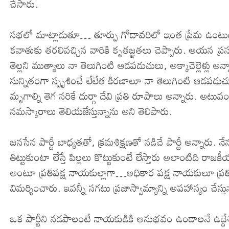
చేసారు.
సభలో మాట్లాడుతూ… తూర్పు గోదావరిలో ఇంత ప్రేమ ఉంటుంద
కవాతుకు తరలివచ్చిన వారికి కృతజ్ఞతలు చెప్పారు. ఆయన ప్ర
తెల్లని ముత్యాలు నా తెలుగింటి ఆడపడుచులు, అక్కాచెల్లెళ్లు
సున్నితంగా స్పృశించే లేలేత కిరణాలూ నా తెలుగింటి ఆడప
మృగాల్ని తెగ నరికే దుర్గా దేవి ప్రతి రూపాలు అన్నారు. అట
నమస్కారాలు తెలియజేస్తున్నాను అని తెలిపారు.
జనసేన పార్టీ బాధ్యతతో, క్రమశిక్షణతో నడిచే పార్టీ అన్నారు. నే
తిట్టుకుంటా లేస్తే పిల్లలు కొట్టుకుంటే లేస్తారు అలాంటిది రాజ
అంటూ ప్రతిపక్ష నాయకుల్లాగా…అధికార పక్ష నాయకులూ ప్రతిపక
విమర్శించారు. ఇవన్నీ సగటు ప్రజాస్వామ్యాన్ని అపహాస్యం చేస్తు
ఒక పార్టీని నడపాలంటే నాయకుడికి అనుభవం ఉండాలనే ఉద్దేశంతో