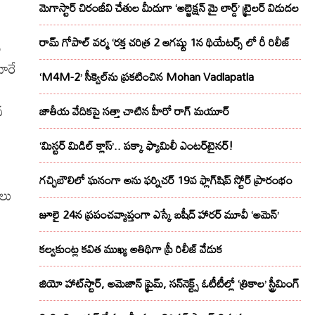
మెగాస్టార్ చిరంజీవి చేతుల మీదుగా ‘అబ్జెక్ష‌న్ మై లార్డ్‌’ ట్రైల‌ర్ విడుద‌ల
రామ్ గోపాల్ వర్మ ‘రక్త చరిత్ర 2 ఆగష్టు 1న థియేటర్స్ లో రీ రిలీజ్
ీ
ారే
‘M4M-2’ సీక్వెల్‌ను ప్రకటించిన Mohan Vadlapatla
వ
జాతీయ వేదికపై సత్తా చాటిన హీరో రాగ్ మయూర్‌
‘మిస్టర్ మిడిల్ క్లాస్’.. పక్కా ఫ్యామిలీ ఎంటర్‌టైనర్!
గచ్చిబౌలిలో ఘనంగా అను ఫర్నిచర్ 19వ ఫ్లాగ్‌షిప్ స్టోర్ ప్రారంభం
ులు
జూలై 24న ప్రపంచవ్యాప్తంగా ఎస్కే బషీద్‌ హారర్ మూవీ ‘అమెన్’
కల్వకుంట్ల కవిత ముఖ్య అతిథిగా ప్రీ రిలీజ్ వేడుక
జియో హాట్‌స్టార్, అమెజాన్ ప్రైమ్, సన్‌నెక్ట్స్ ఓటీటీల్లో ‘త్రికాల’ స్ట్రీమింగ్