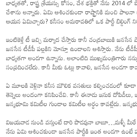
బాధ్యతతో, రాష్ట్ర శ్రేయస్సు కోసం, దేశ భక్తితో నేను 2014 
చేశాను అన్నారు. ఏమి ఆశించకుండా రాష్ట్రానికి మంచి పాలనా 
ఆయన ఏమిచ్చారు? కనీసం అమరావతిలో ఒక పార్టీ బిల్డింగ్ నిర
ఇంటికెళ్తే టీ ఇచ్చి మర్యాద చేస్తారు కానీ చంద్రబాబుకి జనసేన
జనసేన టీడీపీ పల్లకిని మోస్తూ ఉండాలని ఆశిస్తారు. నేను టీ
బాధ్యతగా అండగా ఉన్నాను. అలాంటిది ముఖ్యమంత్రిగారు నన
సంప్రదించలేదు. కానీ మీకు ఓట్లు కావాలి, జనసేన అండగా కావా
ఏ మూలకి వెళ్లినా కనీస మౌలిక వసతులు కల్పించడంలో కూడా
తెన్నెలు అందంగా కనిపించేవి. కానీ ఈనాడు ఇసుక దోపిడీలు,
జన్మభూమి కమిటీల గుండాల కమిటీల అర్ధం కావట్లేదు. జన్మభూ
విజయవాడ నుండి వస్తుంటే దారి పొడవునా బాబూ…మళ్ళీ మీరే రవళి
నేను ఏమి ఆశించకుండా జనసేన పార్టీకి ఇంత అండగా ఉంటే పవన్