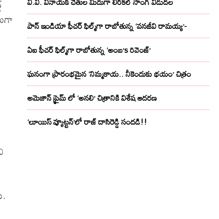
వి.వి. వినాయక్ చేతుల మీదుగా లిరికల్ సాంగ్ విడుదల
్
లుగా
పాన్ ఇండియా ఫీచర్ ఫిల్మ్‌గా రాబోతున్న ‘వనజీవి రామయ్య’-
ఏఐ ఫీచర్ ఫిల్మ్‌గా రాబోతున్న ‘అంబ’s రివెంజ్’
ఘనంగా ప్రారంభమైన ‘నిమ్మకాయ.. నీకెందుకు భయం’ చిత్రం
అమెజాన్ ప్రైమ్ లో ‘అనలి’ చిత్రానికి విశేష ఆదరణ
‘లూయిస్ వ్యూట్టన్’లో రాజ్ దాసిరెడ్డి సందడి!!
ి
ు.