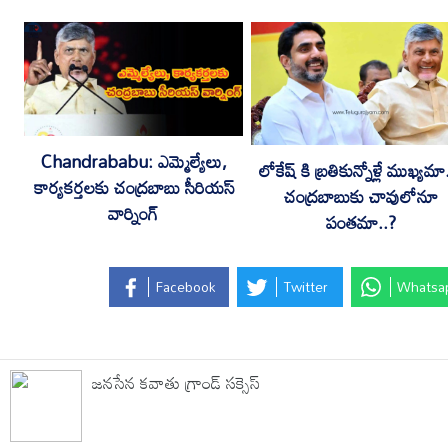
Chandrababu: ఎమ్మెల్యేలు,
లోకేష్ కి బ్రతికున్నోళ్లే ముఖ్యమా
కార్యకర్తలకు చంద్రబాబు సీరియస్
చంద్రబాబుకు చావులోనూ
వార్నింగ్
పంతమా..?
Facebook
Twitter
Whatsa
జనసేన కవాతు గ్రాండ్ సక్సెస్