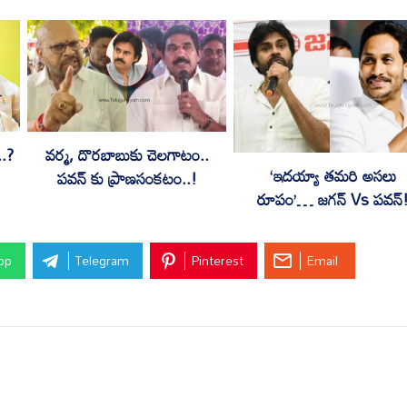
..?
వర్మ, దొరబాబుకు చెలగాటం..
‘ఇదయ్యా తమరి అసలు
పవన్ కు ప్రాణసంకటం..!
రూపం’… జగన్ Vs పవన్
pp
Telegram
Pinterest
Email