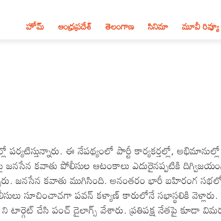
హోమ్
ఆంధ్ర‌ప్ర‌దేశ్‌
తెలంగాణ‌
సినిమా
మూవీ రివ్యూ
పర్యటిస్తున్నారు. ఈ నేపథ్యంలో పార్టీ కార్యకర్తల్లో, అభిమానుల్లో
ిడ్జిపై జనసేన కవాతు పోలీసుల ఆటంకాలు ఎదురైనప్పటికి దిగ్విజయ
్చారు. జనసేన కవాతు ముగిసింది. అనంతరం భారీ బహిరంగ సభల
పోలీసులు సూచించాచగా పవన్ కళ్యాణ్ కారులోనే సభాస్థలికి వెళ్లారు
ర్గెట్ చేసి పంచ్ డైలాగ్స్ వేశారు. ప్రతిపక్ష నేతపై కూడా విమర