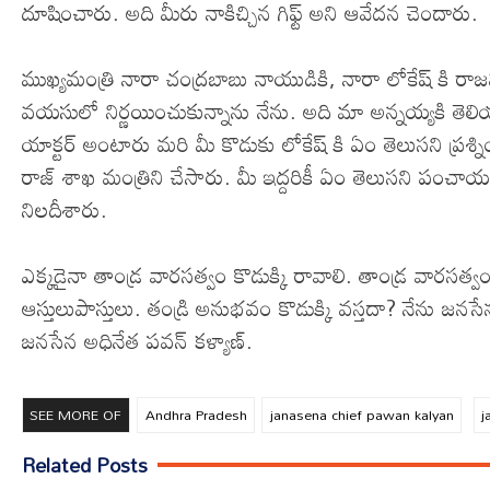
దూషించారు. అది మీరు నాకిచ్చిన గిఫ్ట్ అని ఆవేదన చెందారు.
ముఖ్యమంత్రి నారా చంద్రబాబు నాయుడికి, నారా లోకేష్ కి ర
వయసులో నిర్ణయించుకున్నాను నేను. అది మా అన్నయ్యకి తెలియ
యాక్టర్ అంటారు మరి మీ కొడుకు లోకేష్ కి ఏం తెలుసని ప్రశ్
రాజ్ శాఖ మంత్రిని చేసారు. మీ ఇద్దరికీ ఏం తెలుసని పంచ
నిలదీశారు.
ఎక్కడైనా తాండ్ర వారసత్వం కొడుక్కి రావాలి. తాండ్ర వారసత్వం
ఆస్తులుపాస్తులు. తండ్రి అనుభవం కొడుక్కి వస్తదా? నేను జనస
జనసేన అధినేత పవన్ కళ్యాణ్.
SEE MORE OF
Andhra Pradesh
janasena chief pawan kalyan
j
Related Posts