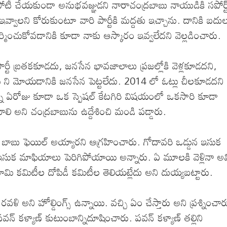
లో పోటీ చేయకుండా అనుభవజ్ఞుడని నారాచంద్రబాబు నాయుడికి సపోర్ట
ఇవ్వాలని కోరుకుంటూ వారి పార్టీకి మద్దతు ఇచ్చాను. దానికి బదు
్మించుకోవడానికి కూడా నాకు ఆస్కారం ఇవ్వలేదని వెల్లడించారు.
 పార్టీ బ్రతకకూడదు, జనసేన భావజాలాలు ప్రజల్లోకి వెళ్లకూడదని,
డీపీ ని మోయడానికి జనసేన పెట్టలేదు. 2014 లో ఓట్లు చీలకూడదని
్ను ఏరోజు కూడా ఒక స్పెషల్ కేటగిరి విషయంలో ఒకసారి కూడా
లి అని చంద్రబాబును ఉద్దేశించి మండి పడ్డారు.
 బాబు ఫెయిల్ అయ్యారని ఆగ్రహించారు. గోదావరి ఒడ్డున ఇసుక
 ఇసుక మాఫియాలు పెరిగిపోయాయి అన్నారు. ఏ మూలకి వెళ్లినా అవ
మి కమిటీల దోపిడీ కమిటీల తెలియట్లేదు అని దుయ్యబట్టారు.
 అని హోల్డింగ్స్ ఉన్నాయి. వచ్చి ఏం చేస్తారు అని ప్రశ్నించార
 కళ్యాణ్ కుటుంబాన్నిదూషించారు. పవన్ కళ్యాణ్ తల్లిని