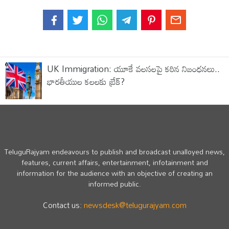
UK Immigration: యూకే వలసలపై కఠిన నిబంధనలు..
భారతీయుల కలలకు బ్రేక్?
TeluguRajyam endeavours to publish and broadcast unalloyed news,
features, current affairs, entertainment, infotainment and
information for the audience with an objective of creating an
informed public.
Contact us:
newsdesk@telugurajyam.com