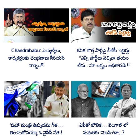
Chandrababu: ఎమ్మెల్యేలు,
కవిత కొత్త పార్టీపై బీజేపీ సెటైర్లు:
కార్యకర్తలకు చంద్రబాబు సీరియస్
“ఎన్ని పార్టీలు వచ్చినా భయం
వార్నింగ్
లేదు.. మా లక్ష్యం అధికారమే!”
‘మహా మంత్రి తిమ్మరుసు గీత…
ఏపీతో పోలిక… బెంగాల్ లో
తెలుసుకోవయ్యా ఓ వైసీపీ నేత’!
మమతకు ‘మోడిం’దా..?