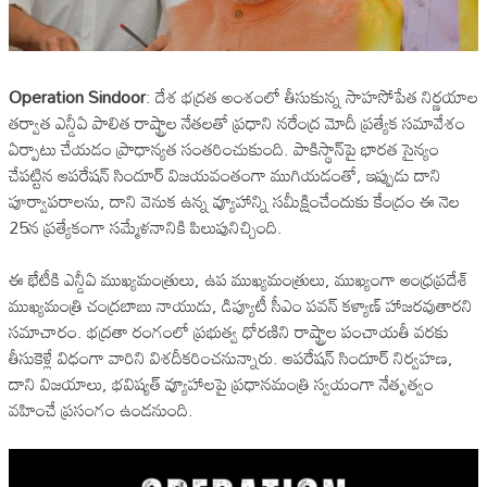
Operation Sindoor
: దేశ భద్రత అంశంలో తీసుకున్న సాహసోపేత నిర్ణయాల
తర్వాత ఎన్డీఏ పాలిత రాష్ట్రాల నేతలతో ప్రధాని నరేంద్ర మోదీ ప్రత్యేక సమావేశం
ఏర్పాటు చేయడం ప్రాధాన్యత సంతరించుకుంది. పాకిస్థాన్‌పై భారత సైన్యం
చేపట్టిన ఆపరేషన్ సిందూర్ విజయవంతంగా ముగియడంతో, ఇప్పుడు దాని
పూర్వాపరాలను, దాని వెనుక ఉన్న వ్యూహాన్ని సమీక్షించేందుకు కేంద్రం ఈ నెల
25న ప్రత్యేకంగా సమ్మేళనానికి పిలుపునిచ్చింది.
ఈ భేటీకి ఎన్డీఏ ముఖ్యమంత్రులు, ఉప ముఖ్యమంత్రులు, ముఖ్యంగా ఆంధ్రప్రదేశ్
ముఖ్యమంత్రి చంద్రబాబు నాయుడు, డిప్యూటీ సీఎం పవన్ కళ్యాణ్ హాజరవుతారని
సమాచారం. భద్రతా రంగంలో ప్రభుత్వ ధోరణిని రాష్ట్రాల పంచాయతీ వరకు
తీసుకెళ్లే విధంగా వారిని విశదీకరించనున్నారు. ఆపరేషన్ సిందూర్ నిర్వహణ,
దాని విజయాలు, భవిష్యత్ వ్యూహాలపై ప్రధానమంత్రి స్వయంగా నేతృత్వం
వహించే ప్రసంగం ఉండనుంది.