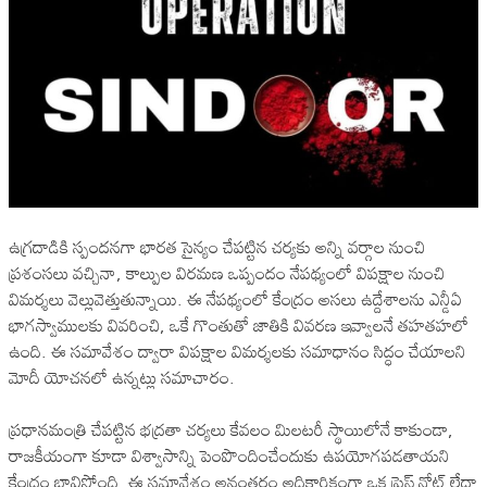
ఉగ్రదాడికి స్పందనగా భారత సైన్యం చేపట్టిన చర్యకు అన్ని వర్గాల నుంచి
ప్రశంసలు వచ్చినా, కాల్పుల విరమణ ఒప్పందం నేపథ్యంలో విపక్షాల నుంచి
విమర్శలు వెల్లువెత్తుతున్నాయి. ఈ నేపథ్యంలో కేంద్రం అసలు ఉద్దేశాలను ఎన్డీఏ
భాగస్వాములకు వివరించి, ఒకే గొంతుతో జాతికి వివరణ ఇవ్వాలనే తహతహలో
ఉంది. ఈ సమావేశం ద్వారా విపక్షాల విమర్శలకు సమాధానం సిద్ధం చేయాలని
మోదీ యోచనలో ఉన్నట్లు సమాచారం.
ప్రధానమంత్రి చేపట్టిన భద్రతా చర్యలు కేవలం మిలటరీ స్థాయిలోనే కాకుండా,
రాజకీయంగా కూడా విశ్వాసాన్ని పెంపొందించేందుకు ఉపయోగపడతాయని
కేంద్రం భావిస్తోంది. ఈ సమావేశం అనంతరం అధికారికంగా ఒక ప్రెస్ నోట్ లేదా