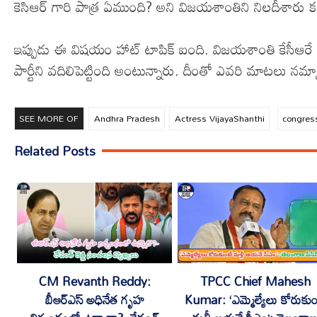
కెసిఆర్ గారి పాత్ర ఏముంది? అని విజయశాంతిని నిలదీశారు క
ఇప్పుడు ఈ విషయం హాట్ టాపిక్ ఐంది. విజయశాంతి కేసీఆరే 
పార్టీని వదిలిపెట్టింది అంటున్నారు. దీంతో ఎవరి మాటలు నమ
SEE MORE OF
Andhra Pradesh
Actress VijayaShanthi
congres
Related Posts
CM Revanth Reddy:
TPCC Chief Mahesh
బీఆర్ఎస్ అధినేత గృహ
Kumar: ‘ఎమ్మెల్యేలు కోరుకుం