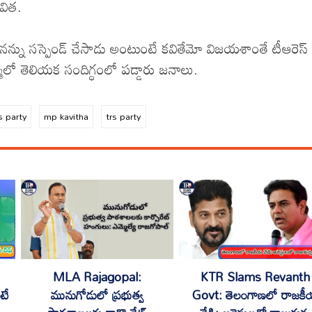
విత.
నన్ను సస్పెండ్ చేసాడు అంటుంటే కవితేమో విజయశాంతే టీఆరెస్
్మాలో తెలియక సందిగ్ధంలో పడ్డారు జనాలు.
s party
mp kavitha
trs party
MLA Rajagopal:
KTR Slams Revanth
టే
మునుగోడులో ప్రభుత్వ
Govt: తెలంగాణలో రాజక