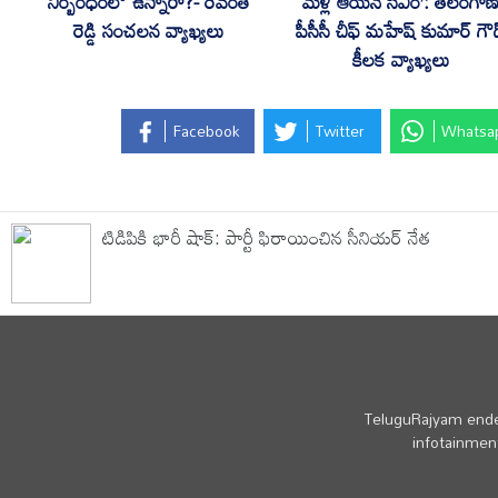
నిర్బంధంలో ఉన్నారా?- రేవంత్
మళ్లీ ఆయనే సీఎం’: తెలంగా
రెడ్డి సంచలన వ్యాఖ్యలు
పీసీసీ చీఫ్ మహేష్ కుమార్ గౌ
కీలక వ్యాఖ్యలు
Facebook
Twitter
Whatsa
టిడిపికి భారీ షాక్: పార్టీ ఫిరాయించిన సీనియర్ నేత
TeluguRajyam endea
infotainment