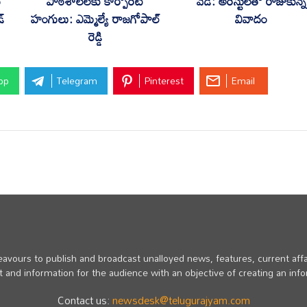
ణ
పాఠశాలలకు కార్పొరేట్
వేడి: అరెస్టులతో రాజుకున్న
డ్
హంగులు: ఎమ్మెల్యే రాజగోపాల్
వివాదం
రెడ్డి
pp
Telegram
Pinterest
Email
vours to publish and broadcast unalloyed news, features, current affa
 and information for the audience with an objective of creating an inf
Contact us:
newsdesk@telugurajyam.com