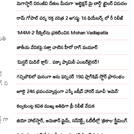
మెగాస్టార్ చిరంజీవి చేతుల మీదుగా ‘అబ్జెక్ష‌న్ మై లార్డ్‌’ ట్రైల‌ర్ విడుద‌ల
రామ్ గోపాల్ వర్మ ‘రక్త చరిత్ర 2 ఆగష్టు 1న థియేటర్స్ లో రీ రిలీజ్
‘M4M-2’ సీక్వెల్‌ను ప్రకటించిన Mohan Vadlapatla
ంతి
జాతీయ వేదికపై సత్తా చాటిన హీరో రాగ్ మయూర్‌
‘మిస్టర్ మిడిల్ క్లాస్’.. పక్కా ఫ్యామిలీ ఎంటర్‌టైనర్!
ల్
గచ్చిబౌలిలో ఘనంగా అను ఫర్నిచర్ 19వ ఫ్లాగ్‌షిప్ స్టోర్ ప్రారంభం
్ ని
జూలై 24న ప్రపంచవ్యాప్తంగా ఎస్కే బషీద్‌ హారర్ మూవీ ‘అమెన్’
కల్వకుంట్ల కవిత ముఖ్య అతిథిగా ప్రీ రిలీజ్ వేడుక
్ గా
జియో హాట్‌స్టార్, అమెజాన్ ప్రైమ్, సన్‌నెక్ట్స్ ఓటీటీల్లో ‘త్రికాల’ స్ట్రీమింగ్