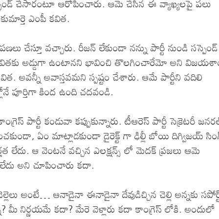
స్పెండ్ చేసారంటూ ఆరోపించారు. ఆమె చేసిన ఈ వ్యాఖ్యలపై పలు
 కుమార్తె ఎంపీ కవిత.
లు చేస్తూ వచ్చారు. రీజన్ లేకుండా నన్ను పార్టీ నుండి సస్పెండ్
, కవితకు అడ్డుగా ఉంటానని భావించి తొలగించారేమో అని విజయశా
. అవన్నీ అవాస్తవమని స్పష్టం చేశారు. ఆమే పార్టీని వదిలి
లోనే పూర్తిగా కింద ఉంది చదవండి.
గ్రెస్ పార్టీ కండువా కప్పుకున్నారు. టీఆరెస్ పార్టీ సెక్రెటరీ జనర
చకుండా, ఏం మాట్లాడకుండా డైరెక్ట్ గా ఢిల్లీ బోయి దిగ్విజయ్ సింగ
ే అర్హత లేదు. ఆ వెంటనే వచ్చిన ఎలక్షన్స్ లో మెదక్ ప్రజలు ఆమె
లేదు అని చూపించారు కదా.
చెల్లెలు అంటే… ఆనాడైనా ఈనాడైనా దేవుడిచ్చిన చెల్లి అన్నకు సపోర్ట
 మీ నిర్ణయమే కదా? మేరె వెళ్లారు కదా కాంగ్రెస్ లోకి. అందులో