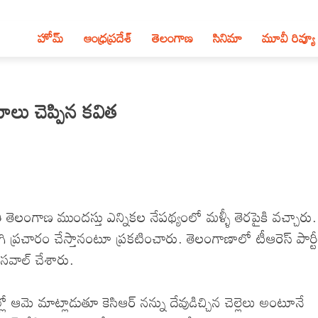
హోమ్
ఆంధ్ర‌ప్ర‌దేశ్‌
తెలంగాణ‌
సినిమా
మూవీ రివ్యూ
లు చెప్పిన కవిత
ెలంగాణ ముందస్తు ఎన్నికల నేపథ్యంలో మళ్ళీ తెరపైకి వచ్చారు.
ిగి ప్రచారం చేస్తానంటూ ప్రకటించారు. తెలంగాణాలో టీఆరెస్ పార్టీ
 సవాల్ చేశారు.
లో ఆమె మాట్లాడుతూ కెసిఆర్ నన్ను దేవుడిచ్చిన చెల్లెలు అంటూనే