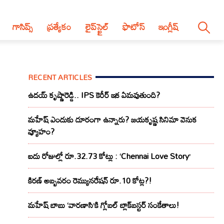
గాసిప్స్
ప్రత్యేకం
లైప్‌స్టైల్‌
ఫొటోస్
ఇంగ్లీష్
RECENT ARTICLES
ఉదయ్ కృష్ణారెడ్డి.. IPS కెరీర్ ఇక ఏమవుతుంది?
మహేష్ ఎందుకు దూరంగా ఉన్నారు? జయకృష్ణ సినిమా వెనుక
వ్యూహం?
ఐదు రోజుల్లో రూ.32.73 కోట్లు : ‘Chennai Love Story’
కిరణ్ అబ్బవరం రెమ్యునరేషన్ రూ.10 కోట్ల?!
మహేష్ బాబు ‘వారణాసి’కి గ్లోబల్ బ్లాక్‌బస్టర్ సంకేతాలు!