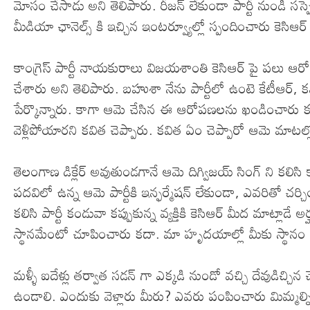
మోసం చేసాడు అని తెలిపారు. రీజన్ లేకుండా పార్టీ నుండి స
మీడియా ఛానెల్స్ కి ఇచ్చిన ఇంటర్వ్యూల్లో స్పందించారు కెసిఆర్
కాంగ్రెస్ పార్టీ నాయకురాలు విజయశాంతి కెసిఆర్ పై పలు ఆరోపణ
చేశారు అని తెలిపారు. బహుశా నేను పార్టీలో ఉంటె కేటీఆర్
పేర్కొన్నారు. కాగా ఆమె చేసిన ఈ ఆరోపణలను ఖండించారు కవిత
వెళ్లిపోయారని కవిత చెప్పారు. కవిత ఏం చెప్పారో ఆమె మాటల్
తెలంగాణ డిక్లేర్ అవుతుండగానే ఆమె దిగ్విజయ్ సింగ్ ని కలిసి కాం
పదవిలో ఉన్న ఆమె పార్టీకి ఇన్ఫర్మేషన్ లేకుండా, ఎవరితో చర్చిం
కలిసి పార్టీ కండువా కప్పుకున్న వ్యక్తికి కెసిఆర్ మీద మాట్లాడ
స్థానమేంటో చూపించారు కదా. మా హృదయాల్లో మీకు స్థానం 
మళ్ళీ ఐదేళ్లు తర్వాత సడన్ గా ఎక్కడి నుండో వచ్చి దేవుడిచ్చిన 
ఉండాలి. ఎందుకు వెళ్లారు మీరు? ఎవరు పంపించారు మిమ్మల్ని?