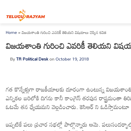
Skip to content
Home
»
విజయశాంతి గురించి ఎవరికీ తెలియని విషయాలు చెప్పిన కవిత
విజయశాంతి గురించి ఎవరికీ తెలియని విషయా
By
TR Political Desk
on
October 19, 2018
గత కొన్నేళ్లుగా రాజకీయాలకు దూరంగా ఉంటున్న విజయశాంతి త
ఎన్నికల బరిలోకి దిగను కానీ కాంగ్రెస్ తరపున రాష్ట్రమంతా తిర
ఓటమే తన ధ్యేయమని వెల్లడించారు. కెసిఆర్ ని ఓడిస్తామంటూ
ఇప్పటికే పలు ప్రచార సభల్లో పాల్గొన్నారు ఆమె. పలుసందర్భాల్