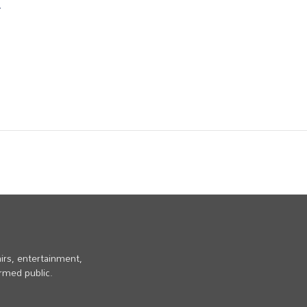
irs, entertainment,
ormed public.