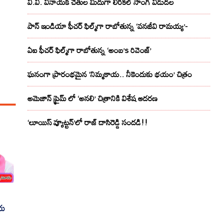
వి.వి. వినాయక్ చేతుల మీదుగా లిరికల్ సాంగ్ విడుదల
పాన్ ఇండియా ఫీచర్ ఫిల్మ్‌గా రాబోతున్న ‘వనజీవి రామయ్య’-
ఏఐ ఫీచర్ ఫిల్మ్‌గా రాబోతున్న ‘అంబ’s రివెంజ్’
ఘనంగా ప్రారంభమైన ‘నిమ్మకాయ.. నీకెందుకు భయం’ చిత్రం
అమెజాన్ ప్రైమ్ లో ‘అనలి’ చిత్రానికి విశేష ఆదరణ
‘లూయిస్ వ్యూట్టన్’లో రాజ్ దాసిరెడ్డి సందడి!!
ీయ