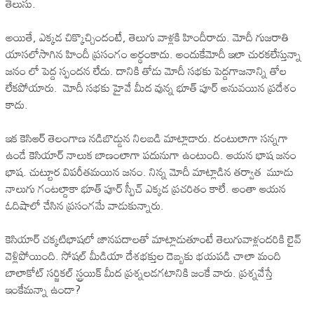
తెలుసు.
అయితే, ఎక్కడ చిక్కొచ్చిందంటే, తెలుగు వాళ్లకి హిందీరాదు. మోదీ గుజరాతి
యాసలోసాగిన హిందీ ప్రసంగం అర్థంకాదు. అందుకేమోదీ ఇలా చురకలేస్తున్నా
జనం లో పెద్ద స్పందన లేదు. దానికి తోడు మోదీ సభకు పెద్దగాజనాన్ని తోల
లేకపోయారు. మోదీ సభకు హైవే మీద వున్న భూత్ పూర్ అనువయిన ప్రదేశం
కాదు.
ఇక కెసిఆర్ తెలంగాణ నడిబొడ్డున నిలబడి మాట్లాడారు. దంటులాగా సన్నగా
ఉండే కెసియార్ నాలుక బాణంలాగా పదునుగా ఉంటుంది. ఆయన భాష జనం
భాష. చుట్టూర విపరీతమయిన జనం. నిన్న మోదీ మాట్లాడిన తర్వాత మూడు
నాలుగు గంటల్దాకా భూత్ పూర్ స్పీచ్ ఎక్కడ ప్రచరితం కాలే. అంతా ఆయన
ఓదిషాలో చేసిన ప్రసంగమే వాడుకున్నారు.
కెసియార్ చక్కటిభాషలో జానపదాలతో మాట్లాడుతూంటే తెలుగువాళ్లందరికి లైవ్
వెళ్లిపోయింది. సోషల్ మీడియా దేశభక్తుల దెబ్బకు భయపడి చాలా మంది
బాలాకోట్ సర్జికల్ స్ట్రయిక్ మీద ప్రశ్నలడగటానికి జంకే వారు. ప్రశ్నవేస్తే
ఇంకేమన్నా ఉందా?