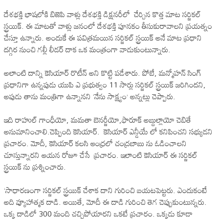
దేశభక్తి భాషలోకి బిజెపి వాళ్లు దేశభక్తి డిక్షనరీలో చేర్చిన కొత్త మాట సర్జికల్
స్ట్రయిక్. ఈ మాటతో వాళ్లు జనంలో దేశభక్తి పూనకం తీసుకురావాలని ప్రయత్నం
చేస్తూ ఉన్నారు. అందుకే ఈ పవిత్రమయిన సర్జికల్ స్ట్రయిక్ అనే మాట ప్రధాని
దగ్గిర నుంచి గల్లీ లీడర్ దాక ఒక మంత్రంగా వాడుకుంటున్నారు.
అలాంటి దాన్ని కెసియార్ రొటీన్ అని కొట్టి పడేశారు. పోబే, మన్మోహన్ సింగ్
ప్రధానిగా ఉన్నపుడు యుపి ఎ ప్రభుత్వం 11 సార్లు సర్జికల్ స్ట్రయిక్ జరిగిందని,
అపుడు తాను మంత్రిగా ఉన్నానని ‘నేను సాక్ష్యం’ అన్నట్లు చెప్పారు.
ఇది రాహుల్ గాంధీయో, మమతా బెనర్జీయో,ఫారూక్ అబ్దుల్లాయో చెబితే
అనుమానించాలి.చెప్పింది కెసియార్. కెసియార్ ఎన్డీయే లో కనిపించని సభ్యుడని
ప్రచారం. మోదీ, కెసియార్ కలసి ఆంధ్రలో చంద్రబాబు ను ఓడించాలని
చూస్తున్నారని ఆయన రోజూ చేసే ప్రచారం. ఇలాంటి కెసియార్ ఈ సర్జికల్
స్ట్రయిక్ ను ప్రశ్నించారు.
‘సాధారణంగా సర్జికల్ స్ట్రయిక్ చేశాక దాని గురించి బయటపెట్టరు. ఎందుకంటే
అది వ్యూహాత్మక దాడి. అయితే, మోదీ ఈ దాడి గురించి తెగ చెప్పుకుంటున్నరు.
ఒక్క దాడిలో 300 మంది చచ్చిపోయారని ఒకటే ప్రచారం. ఒక్కడు కూడా