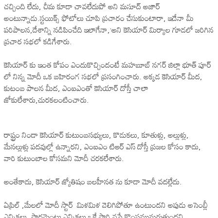
చచ్చింది లేదు, చీమ కూడా చావలేదుపో అని మసూద్ అజార్
అంటున్నాడు.స్టయిక్స్ ఫోటోలు చూపి ప్రచారం చేసుకుంటారా, ఇదేనా మీ
పరిపాలన,దేశాన్ని నడిపించేది ఇలాగేనా,’అని కెసియార్ మిర్యాల గూడలో జరిగిన
ప్రచార సభలో కడిగేశారు.
కెసియార్ కు ఇంత కోపం ఎందుకొచ్చిందంటే మహబూబ్ నగర్ జిల్లా భూత్ పూర్
లో నిన్న మోదీ ఒక బహిరంగ సభలో ప్రసంగించారు. అక్కడ కెసియార్ మీద,
కుటంబ పాలన మీద, ఎంఐఎంతో కెసియార్ దోస్తీ చాలా
జోకులేశారు,చురకలంటించారు.
రాష్ట్రం నిండా కెసియార్ కుటుంబసభ్యులు, కొడుకలు, కూతుళ్లు, అల్లుళ్లు,
మేనల్లుళ్లు పదవుల్లో ఉన్నారని, ఎంఐఎం టిఆర్ ఎస్ దోస్తీ ప్రజల కోసం కాదు,
వారి కుటుంబాల కోసమని మోదీ చరకలేశారు.
అంతేకాదు, కెసియార్ జ్యోతిషం బలహీనత ను కూడా మోదీ వదల్లేదు.
ఏప్రిల్ ,మేలలో మోదీ స్టార్ మిళమిళ వెలిగిపోతూ ఉంటుందని అపుడు అసెంబ్లీ
ఎన్నికలు, పార్లమెంటు ఎన్నికలు ఒకే సారి వస్తే కొంపమునుగుతుందని