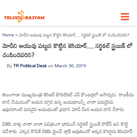
Skip to content
Home
»
మోదీని ఆయువు పట్టున కొట్టిన కెసియార్… సర్జికల్ స్ట్రయిక్ లో చంపిందెవరిని?
మోదీని ఆయువు పట్టున కొట్టిన కెసియార్… సర్జికల్ స్ట్రయిక్ లో
చంపిందెవరిని?
By
TR Political Desk
on
March 30, 2019
తెలంగాణా ముఖ్యమంత్రి కెసిఆర్ పొలిటికల్ ఎన్ కౌంటర్లలో అసాధ్యడు. రాజకీయ
దాడి చేయడంలో ఆయన దగ్గిర ఉన్న ఆయుధాలన్నీ చాలా పదునైనవి.
ఇపుడలాంటి పదునైన ఆయుధంతో ప్రధాని మోదీ మీద ఆయన దాడి చేశారు.
బిజెపి వాళ్లు చాలా చాలా పవిత్రంగా భావించే సర్జికల్ స్ట్రయిక్ రొటీన్ అని కొట్టి
పడేశారు. ఎక్కడ కొడితే బిజెపి మైండ్ బ్లాక్ అవుతుందో అక్కడ కొట్టారు కెసియార్.