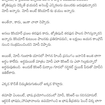
జ్యోతిష్యుడు చెప్పితే భయపడి అసెంబ్లీ ఎన్నికలను ముందకు జరుపుకున్నారని
మోదీ అన్నారు. మోదీ అంటే కెసియార్ కు భయం అన్నారు.
అంతేనా, కాదు, ఇంకా చాలా చెప్పారు.
అసలు కెసియార్ ప్రజల తరఫున కాదు, జ్యోతిషుడి తరఫున పాలన సాగిస్తున్నారని
అన్నారు.కెసియార్ కుటుంబ పాలనకు ప్రతిరూపమని, ఆ లక్షణం ఆయన కాంగ్రెస్
నుంచి సంక్రమించిందని మోదీ చెప్పారు.
అయితే, మోదీ గుజరాతి యాసలో సాగిన హిందీ ప్రసంగం జనానికి అంత బాగా
అర్థం కాలేదు. అర్థమయితే మాత్రం మోదీ ఎలా కెసిఆర్ ను ఎలా గిల్లుకున్నారో
అర్థమవుతుంది. అందుకే కెసిఆర్ మిర్యాల గూడలో సర్జికల్ స్ట్రయిక్ పేరుతో మోదీని
ఉతికేశారు.
ఎక్కడ కొడితే దిమ్మతిరుగుతుందో అక్కడ కొట్టారు.
తమాషా ఏంటంటే, భాష ప్రయోగించడంలో మోదీ, కెసిఆర్ లు సరిసమానులే.
ఇద్దరికి భాషను,హావభావాలను ఉపయోగించి ఆ భాష తీవ్రతను పెంచే విద్య బాగా