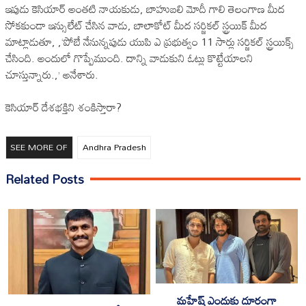
ఇపుడు కెసియార్ అంతటి నాయకుడు, బాహుబలి మోదీ గాలి తెలంగాణ మీద
సోకకుండా ఇన్సులేట్ చేసిన వాడు, బాలాకోట్ మీద సర్జికల్ స్ట్రయిక్ మీద
మాట్లాడుతూ, ,‘పోబే నేనున్నపుడు యుపి ఎ ప్రభుత్వం 11 సార్లు సర్జికల్ స్ట్రయిక్స్
చేసింది. అందులో గొప్పేముంది. దాన్ని వాడుకుని ఓట్లు కొట్టేయాలని
చూస్తున్నారు.,’ అనేశారు.
కెసియార్ దేశభక్తిని శంకిస్తారా?
SEE MORE OF
Andhra Pradesh
Related Posts
మహేష్ ఎందుకు దూరంగా