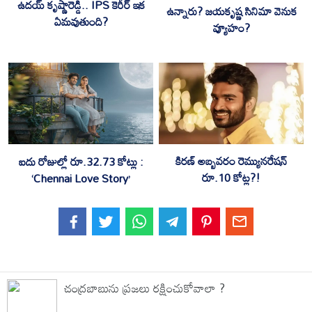
ఉదయ్ కృష్ణారెడ్డి.. IPS కెరీర్ ఇక
ఉన్నారు? జయకృష్ణ సినిమా వెనుక
ఏమవుతుంది?
వ్యూహం?
కిరణ్ అబ్బవరం రెమ్యునరేషన్
ఐదు రోజుల్లో రూ.32.73 కోట్లు :
రూ.10 కోట్ల?!
‘Chennai Love Story’
చంద్రబాబును ప్రజలు రక్షించుకోవాలా ?