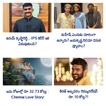
మహేష్ ఎందుకు దూరంగా
ఉదయ్ కృష్ణారెడ్డి.. IPS కెరీర్ ఇక
ఉన్నారు? జయకృష్ణ సినిమా వెనుక
ఏమవుతుంది?
వ్యూహం?
కిరణ్ అబ్బవరం రెమ్యునరేషన్
ఐదు రోజుల్లో రూ.32.73 కోట్లు :
రూ.10 కోట్ల?!
‘Chennai Love Story’