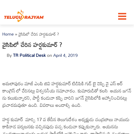
Skip to content
Home
»
వైసిపిలో చేరిన హర్షకుమార్ ?
వైసిపిలో చేరిన హర్షకుమార్ ?
By
TR Political Desk
on
April 4, 2019
అమలాపురం మాజీ ఎంపి జివి హర్షకుమార్ టిడిపికి గుడ్ బై చెప్పి వై ఎస్ ఆర్
కాంగ్రెస్ లో చేరినట్లు విశ్వసనీయ సమాచారం. కుమారుడితో కలసి ఆయన జగన్
ను కలుకున్నారని, పార్టీ కండువా కప్పి వారిని జగన్ వైసిపిలోకి ఆహ్వానించినట్లు
ప్రచారమవుతూ ఉంది. వివరాలు అందాల్సి ఉంది.
హర్ష కుమార్ మార్చి 17 వ తేదీన తెలుగుదేశం అధ్యక్షుడు చంద్రబాబు నాయుడు
కాకినాడ పర్యటనకు వచ్చినపుడు పచ్చ కండువా కప్పుకున్నారు. ఆయనను
చంద్రబాబునాయుడు ఆయన పార్టీలోకి ఆహ్వానించారు. రాష్ట్రాభివృద్ధి చంద్రబాబు