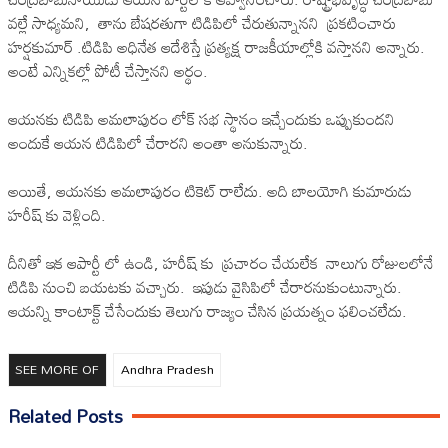
వల్లే సాధ్యమని, తాను బేషరతుగా టిడిపిలో చేరుతున్నానని ప్రకటించారు
హర్షకుమార్ .టిడిపి అధినేత ఆదేశిస్తే ప్రత్యక్ష రాజకీయాల్లోకి వస్తానని అన్నారు.
అంటే ఎన్నికల్లో పోటీ చేస్తానని అర్థం.
ఆయనకు టిడిపి అమలాపురం లోక్ సభ స్థానం ఇచ్చేందుకు ఒప్పుకుందని
అందుకే ఆయన టిడిపిలో చేరారని అంతా అనుకున్నారు.
అయితే, ఆయనకు అమలాపురం టికెట్ రాలేదు. అది బాలయోగి కుమారుడు
హరీష్ కు వెళ్లింది.
దీనితో ఇక ఆపార్టీ లో ఉండి, హరీష్ కు ప్రచారం చేయలేక నాలుగు రోజులలోనే
టిడిపి నుంచి బయటకు వచ్చారు. ఇపుడు వైసిపిలో చేరారనుకుంటున్నారు.
ఆయన్ని కాంటాక్ట్ చేసేందుకు తెలుగు రాజ్యం చేసిన ప్రయత్నం ఫలించలేదు.
SEE MORE OF
Andhra Pradesh
Related Posts