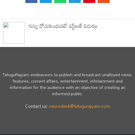
‘నన్ను దోచుకుందువటే’ ఫస్ట్‌లుక్‌ విడుదల
TeluguRajyam endeavours to publish and broadcast unalloyed news,
features, current affairs, entertainment, infotainment and
information for the audience with an objective of creating an
informed public.
Contact us:
newsdesk@telugurajyam.com