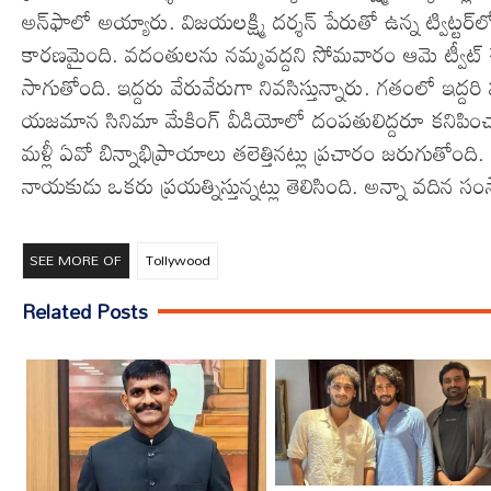
అన్‌ఫాలో అయ్యారు. విజయలక్ష్మి దర్శన్‌ పేరుతో ఉన్న ట్విట్
కారణమైంది. వదంతులను నమ్మవద్దని సోమవారం ఆమె ట్వీట్‌ 
సాగుతోంది. ఇద్దరు వేరువేరుగా నివసిస్తున్నారు. గతంలో ఇద్
యజమాన సినిమా మేకింగ్‌ వీడియోలో దంపతులిద్దరూ కనిపించ
మళ్లీ ఏవో బిన్నాభిప్రాయాలు తలెత్తినట్లు ప్రచారం జరుగుతోంద
నాయకుడు ఒకరు ప్రయత్నిస్తున్నట్లు తెలిసింది. అన్నా వది
SEE MORE OF
Tollywood
Related Posts