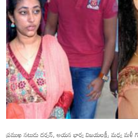
ప్రముఖ నటుడు దర్శన్, అయన భార్య విజయలక్ష్మీ మధ్య మళ్లీ గొడ