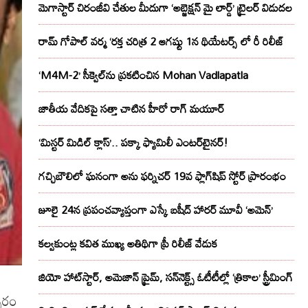
మెగాస్టార్ చిరంజీవి చేతుల మీదుగా ‘అబ్జెక్ష‌న్ మై లార్డ్‌’ ట్రైల‌ర్ విడుద‌ల
రామ్ గోపాల్ వర్మ ‘రక్త చరిత్ర 2 ఆగష్టు 1న థియేటర్స్ లో రీ రిలీజ్
‘M4M-2’ సీక్వెల్‌ను ప్రకటించిన Mohan Vadlapatla
జాతీయ వేదికపై సత్తా చాటిన హీరో రాగ్ మయూర్‌
‘మిస్టర్ మిడిల్ క్లాస్’.. పక్కా ఫ్యామిలీ ఎంటర్‌టైనర్!
గచ్చిబౌలిలో ఘనంగా అను ఫర్నిచర్ 19వ ఫ్లాగ్‌షిప్ స్టోర్ ప్రారంభం
జూలై 24న ప్రపంచవ్యాప్తంగా ఎస్కే బషీద్‌ హారర్ మూవీ ‘అమెన్’
కల్వకుంట్ల కవిత ముఖ్య అతిథిగా ప్రీ రిలీజ్ వేడుక
జియో హాట్‌స్టార్, అమెజాన్ ప్రైమ్, సన్‌నెక్ట్స్ ఓటీటీల్లో ‘త్రికాల’ స్ట్రీమింగ్
్పరం